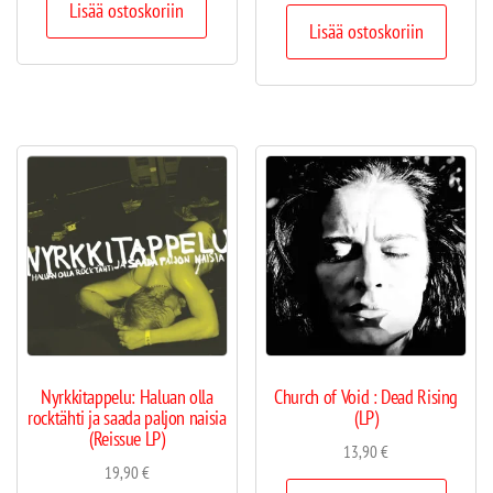
Lisää ostoskoriin
Lisää ostoskoriin
Nyrkkitappelu: Haluan olla
Church of Void : Dead Rising
rocktähti ja saada paljon naisia
(LP)
(Reissue LP)
13,90
€
19,90
€