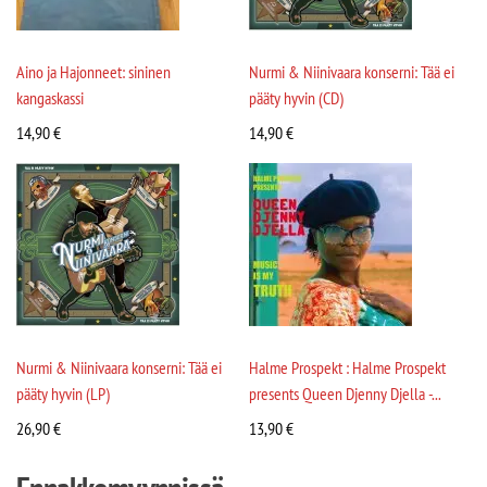
Aino ja Hajonneet: sininen
Nurmi & Niinivaara konserni: Tää ei
kangaskassi
pääty hyvin (CD)
14,90
€
14,90
€
Nurmi & Niinivaara konserni: Tää ei
Halme Prospekt : Halme Prospekt
pääty hyvin (LP)
presents Queen Djenny Djella -...
26,90
€
13,90
€