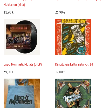
Hokkanen (kirja)
11,90
€
25,90
€
Eppu Normaali: Mutala (3 LP)
Kirjoituksia kellareista vol. 14
39,90
€
12,00
€