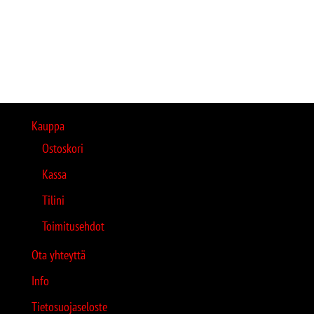
Kauppa
Ostoskori
Kassa
Tilini
Toimitusehdot
Ota yhteyttä
Info
Tietosuojaseloste