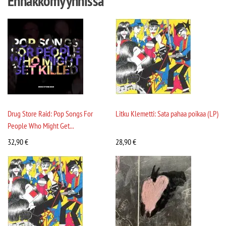
Ennakkomyynnissä
Drug Store Raid: Pop Songs For
Litku Klemetti: Sata pahaa poikaa (LP)
People Who Might Get...
32,90
€
28,90
€