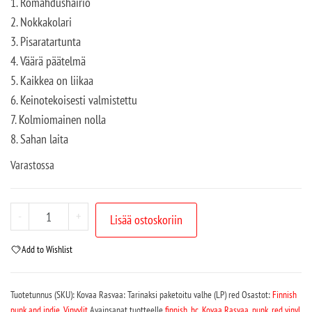
1. Romahdushäiriö
2. Nokkakolari
3. Pisaratartunta
4. Väärä päätelmä
5. Kaikkea on liikaa
6. Keinotekoisesti valmistettu
7. Kolmiomainen nolla
8. Sahan laita
Varastossa
-
+
Lisää ostoskoriin
Add to Wishlist
Tuotetunnus (SKU):
Kovaa Rasvaa: Tarinaksi paketoitu valhe (LP) red
Osastot:
Finnish
punk and indie
,
Vinyylit
Avainsanat tuotteelle
finnish
,
hc
,
Kovaa Rasvaa
,
punk
,
red vinyl
,