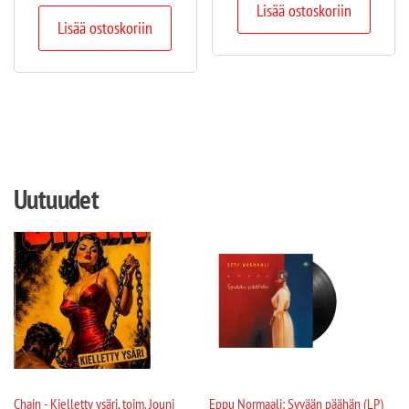
Lisää ostoskoriin
Lisää ostoskoriin
Uutuudet
Chain - Kielletty ysäri, toim. Jouni
Eppu Normaali: Syvään päähän (LP)