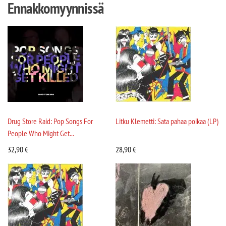
Ennakkomyynnissä
Drug Store Raid: Pop Songs For
Litku Klemetti: Sata pahaa poikaa (LP)
People Who Might Get...
32,90
€
28,90
€