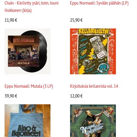
Chain - Kielletty ysäri, toim. Jouni
Eppu Normaali: Syvään päähän (LP)
Hokkanen (kirja)
11,90
€
25,90
€
Eppu Normaali: Mutala (3 LP)
Kirjoituksia kellareista vol. 14
39,90
€
12,00
€