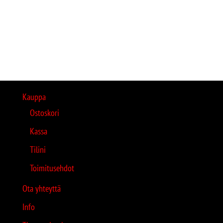
Kauppa
Ostoskori
Kassa
Tilini
Toimitusehdot
Ota yhteyttä
Info