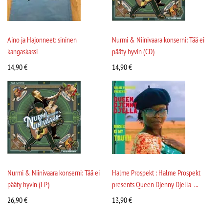
Aino ja Hajonneet: sininen
Nurmi & Niinivaara konserni: Tää ei
kangaskassi
pääty hyvin (CD)
14,90
€
14,90
€
Nurmi & Niinivaara konserni: Tää ei
Halme Prospekt : Halme Prospekt
pääty hyvin (LP)
presents Queen Djenny Djella -...
26,90
€
13,90
€