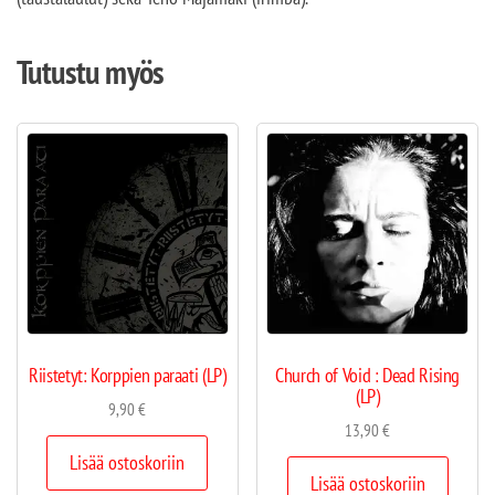
Tutustu myös
Riistetyt: Korppien paraati (LP)
Church of Void : Dead Rising
(LP)
9,90
€
13,90
€
Lisää ostoskoriin
Lisää ostoskoriin