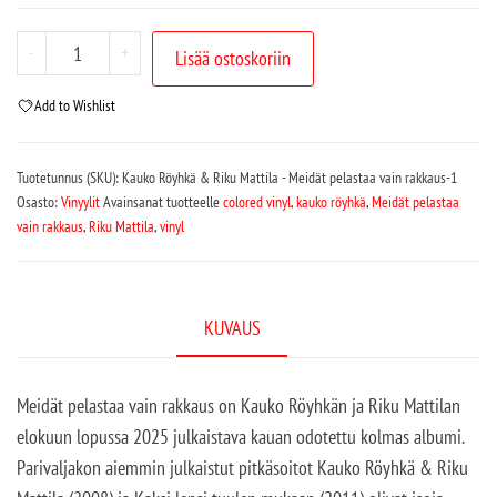
-
+
Lisää ostoskoriin
Add to Wishlist
Tuotetunnus (SKU):
Kauko Röyhkä & Riku Mattila - Meidät pelastaa vain rakkaus-1
Osasto:
Vinyylit
Avainsanat tuotteelle
colored vinyl
,
kauko röyhkä
,
Meidät pelastaa
vain rakkaus
,
Riku Mattila
,
vinyl
KUVAUS
Meidät pelastaa vain rakkaus on Kauko Röyhkän ja Riku Mattilan
elokuun lopussa 2025 julkaistava kauan odotettu kolmas albumi.
Parivaljakon aiemmin julkaistut pitkäsoitot Kauko Röyhkä & Riku