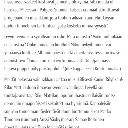
maastossa, vaateet kastuivat ja meillä oli kylmä. Silti meillä oli
hauskaa. Mielessäni Pohjois-Suomen kalseat erämaat sekoittuivat
progebändien musiikkiin, jota tuohon aikaan kuuntelin. Löysin
oudon tunnelman tai tunteen, joka kosketti minua syvästi”.
Levyn teemoista syvällisin on usko. Mitä on usko? Voiko mihinkään
enää uskoa? Onko Jumala jo kuollut? Mihin nykyihminen voi
ylipäänsä luottaa? Albumin viesti näitä aiheita sivutessa on kvasi-
animistinen: “Jumala on kenkien kopinaa asfaltilla/ja ilmassa
leijuva poppelipöly puistopolulla” (ote kappaleesta Kohti Jumalaa).
Meidät pelastaa vain rakkaus jatkaa musiikillisesti Kauko Röyhkä &
Riku Mattila duon ilmavan svengaavaa linjaa. Levyllä soi
tuottajasovittaja Riku Mattilan loputon ihastus erilaisiin roots-
genreihin omaperäisesti sekoitettuna hybridinä. Kappaleisiin
sopivan tunnelman täydentävät duon luottomuusikot Marko
Timonen (rummut), Anssi Växby (basso), Samae Koskinen
(taustalaulut) sekä Teho Majamäki (irimba).