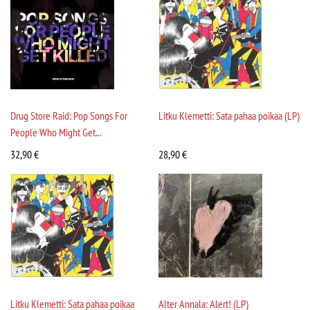
Drug Store Raid: Pop Songs For
Litku Klemetti: Sata pahaa poikaa (LP)
People Who Might Get...
32,90
€
28,90
€
Litku Klemetti: Sata pahaa poikaa
Alter Annala: Alert! (LP)