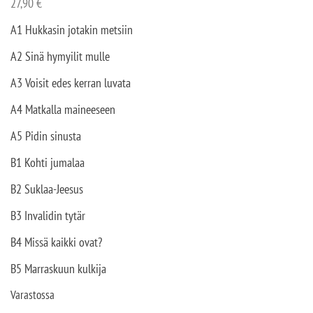
27,90
€
A1 Hukkasin jotakin metsiin
A2 Sinä hymyilit mulle
A3 Voisit edes kerran luvata
A4 Matkalla maineeseen
A5 Pidin sinusta
B1 Kohti jumalaa
B2 Suklaa-Jeesus
B3 Invalidin tytär
B4 Missä kaikki ovat?
B5 Marraskuun kulkija
Varastossa