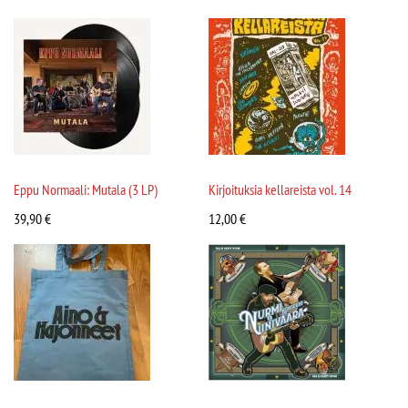
Eppu Normaali: Mutala (3 LP)
Kirjoituksia kellareista vol. 14
39,90
€
12,00
€