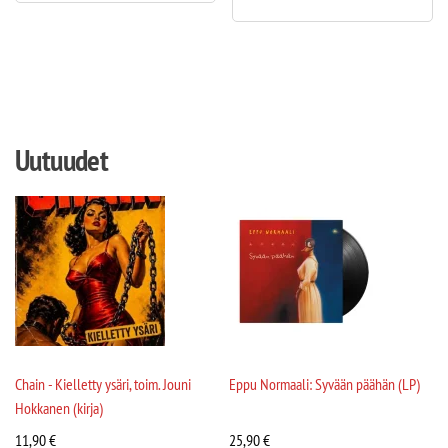
Uutuudet
Chain - Kielletty ysäri, toim. Jouni
Eppu Normaali: Syvään päähän (LP)
Hokkanen (kirja)
11,90
€
25,90
€