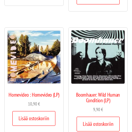
Homevideo : Homevideo (LP)
Boomhauer: Wild Human
Condition (LP)
10,90
€
9,90
€
Lisää ostoskoriin
Lisää ostoskoriin