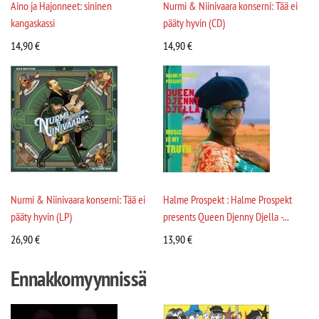
Aino ja Hajonneet: sininen
Nurmi & Niinivaara konserni: Tää ei
kangaskassi
pääty hyvin (CD)
14,90
€
14,90
€
Nurmi & Niinivaara konserni: Tää ei
Halme Prospekt : Halme Prospekt
pääty hyvin (LP)
presents Queen Djenny Djella -...
26,90
€
13,90
€
Ennakkomyynnissä