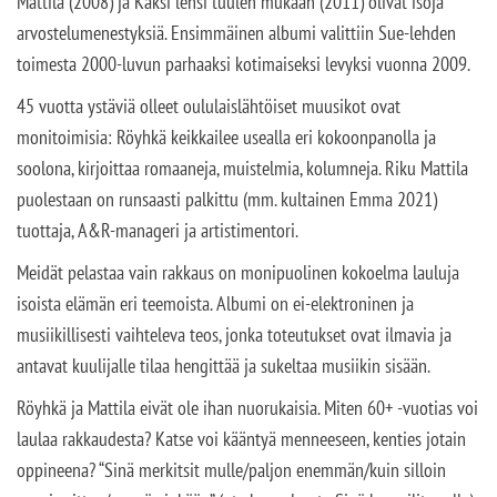
Mattila (2008) ja Kaksi lensi tuulen mukaan (2011) olivat isoja
arvostelumenestyksiä. Ensimmäinen albumi valittiin Sue-lehden
toimesta 2000-luvun parhaaksi kotimaiseksi levyksi vuonna 2009.
45 vuotta ystäviä olleet oululaislähtöiset muusikot ovat
monitoimisia: Röyhkä keikkailee usealla eri kokoonpanolla ja
soolona, kirjoittaa romaaneja, muistelmia, kolumneja. Riku Mattila
puolestaan on runsaasti palkittu (mm. kultainen Emma 2021)
tuottaja, A&R-manageri ja artistimentori.
Meidät pelastaa vain rakkaus on monipuolinen kokoelma lauluja
isoista elämän eri teemoista. Albumi on ei-elektroninen ja
musiikillisesti vaihteleva teos, jonka toteutukset ovat ilmavia ja
antavat kuulijalle tilaa hengittää ja sukeltaa musiikin sisään.
Röyhkä ja Mattila eivät ole ihan nuorukaisia. Miten 60+ -vuotias voi
laulaa rakkaudesta? Katse voi kääntyä menneeseen, kenties jotain
oppineena? “Sinä merkitsit mulle/paljon enemmän/kuin silloin