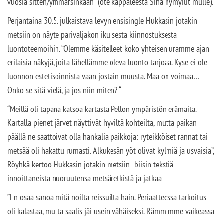
vuosia sitten/ymmärsinkään” (ote kappaleesta Sinä hymyilit mulle).
Perjantaina 30.5. julkaistava levyn ensisingle Hukkasin jotakin
metsiin on näyte parivaljakon ikuisesta kiinnostuksesta
luontoteemoihin. “Olemme käsitelleet koko yhteisen uramme ajan
erilaisia näkyjä, joita lähellämme oleva luonto tarjoaa. Kyse ei ole
luonnon estetisoinnista vaan jostain muusta. Maa on voimaa…
Onko se sitä vielä, ja jos niin miten? “
“Meillä oli tapana katsoa kartasta Pellon ympäristön erämaita.
Kartalla pienet järvet näyttivät hyviltä kohteilta, mutta paikan
päällä ne saattoivat olla hankalia paikkoja: ryteikköiset rannat tai
metsää oli hakattu rumasti. Alkukesän yöt olivat kylmiä ja usvaisia”,
Röyhkä kertoo Hukkasin jotakin metsiin -biisin tekstiä
innoittaneista nuoruutensa metsäretkistä ja jatkaa
”En osaa sanoa mitä noilta reissuilta hain. Periaatteessa tarkoitus
oli kalastaa, mutta saalis jäi usein vähäiseksi. Rämmimme vaikeassa