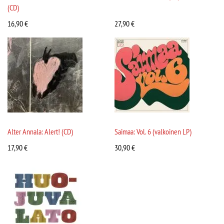
(CD)
16,90
€
27,90
€
Alter Annala: Alert! (CD)
Saimaa: Vol. 6 (valkoinen LP)
17,90
€
30,90
€