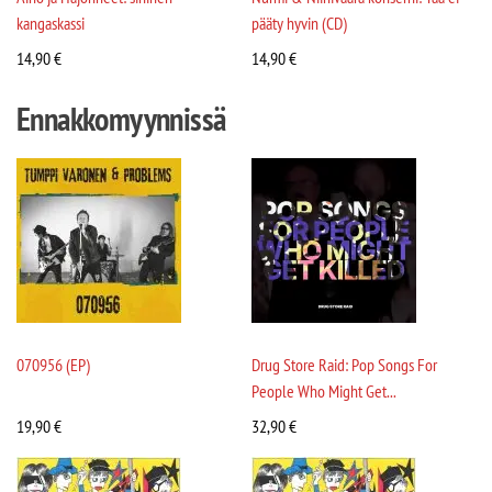
kangaskassi
pääty hyvin (CD)
14,90
€
14,90
€
Ennakkomyynnissä
070956 (EP)
Drug Store Raid: Pop Songs For
People Who Might Get...
19,90
€
32,90
€