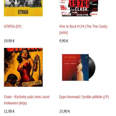
070956 (EP)
Vive le Rock #134 (The The Clash)
(lehti)
19,90
€
9,90
€
Chain - Kielletty ysäri, toim. Jouni
Eppu Normaali: Syvään päähän (LP)
Hokkanen (kirja)
11,90
€
25,90
€