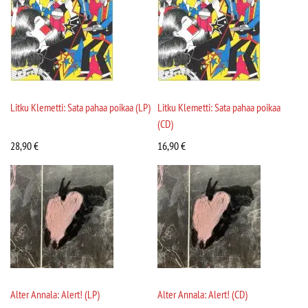
Litku Klemetti: Sata pahaa poikaa (LP)
Litku Klemetti: Sata pahaa poikaa
(CD)
28,90
€
16,90
€
Alter Annala: Alert! (LP)
Alter Annala: Alert! (CD)