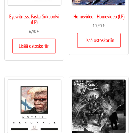
Eyewitness: Paska Sukupolvi
Homevideo : Homevideo (LP)
(LP)
10,90
€
6,90
€
Lisää ostoskoriin
Lisää ostoskoriin