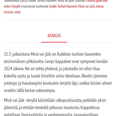
Tuotetunnus (SKU):
Kaikki Turhat Haaveet: Minä vai jäät
Osastot:
Finnish punk and
indie
,
Vinyylit
Avainsanat tuotteelle
Kaikki Turhat Haaveet
,
Minä vai jäät
,
minna
records
,
vinyl
KUVAUS
21.3. julkaistava Minä vai jäät on Kaikkien turhien haaveiden
ensimmäinen pitkäsoitto. Levyn kappaleet ovat syntyneet kevään
2024 aikana. Ne on tehty yhdessä, ja jokaisella on ollut tilaa
kokeilla uutta ja tuoda biiseihin omia ideoitaan. Bändin jäsenten
ystävyys ja hauskanpito kuuluukin levyltä läpi, vaikka biisien aiheet
ovatkin tällä kertaa vakavampia.
Minä vai jäät -levyllä käsitellään ulkopuolisuutta, pelätään yksin
jäämistä, ja eletään keskellä jatkuvaa muutosta. Kappaleissa
pohditaan ihmissuhteita ja vanhemmuutta, tasapainoillaan