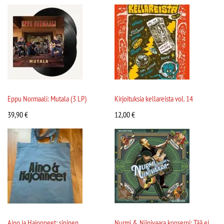
Eppu Normaali: Mutala (3 LP)
Kirjoituksia kellareista vol. 14
39,90
€
12,00
€
Aino ja Hajonneet: sininen
Nurmi & Niinivaara konserni: Tää ei