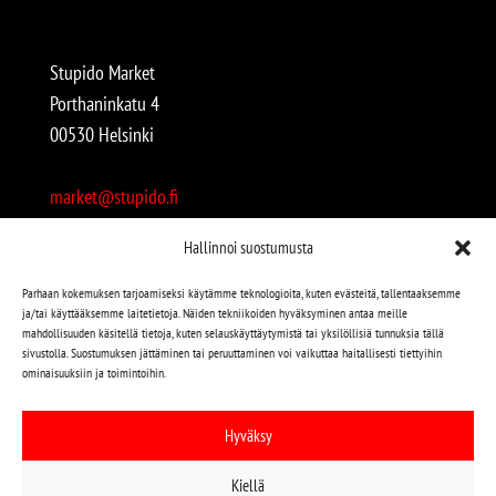
Stupido Market
Porthaninkatu 4
00530 Helsinki
market@stupido.fi
+358 50 4708664
Hallinnoi suostumusta
Avoinna:
Parhaan kokemuksen tarjoamiseksi käytämme teknologioita, kuten evästeitä, tallentaaksemme
ja/tai käyttääksemme laitetietoja. Näiden tekniikoiden hyväksyminen antaa meille
arkisin 12-18
mahdollisuuden käsitellä tietoja, kuten selauskäyttäytymistä tai yksilöllisiä tunnuksia tällä
lauantaisin 12-17
sivustolla. Suostumuksen jättäminen tai peruuttaminen voi vaikuttaa haitallisesti tiettyihin
ominaisuuksiin ja toimintoihin.
Stupido löytyy myös kivijalasta!
Hyväksy
Stupido Marketista löydät niin uudet kuin käytetytkin
Kiellä
levyt, vaatteet, kirjat, korut jne jne…