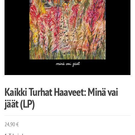
Kaikki Turhat Haaveet: Minä vai
jäät (LP)
24,90
€