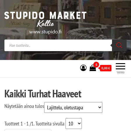
Stupido Market – verkossa ja kivijalassa
Stupido Market on vaihtoehtomusaan
erikoistunut verkko- sekä
kivijalkakauppa Helsingissä Kallion
sydämessä.
0
0,00
€
Valikko
Kaikki Turhat Haaveet
Näytetään ainoa tulos
Tuotteet
1 - 1
/
1
. Tuotteita sivulla