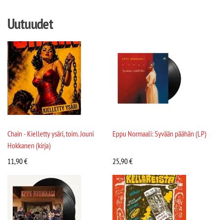
Uutuudet
Chain - Kielletty ysäri, toim. Jouni
Eppu Normaali: Syvään päähän (LP)
Hokkanen (kirja)
11,90
€
25,90
€