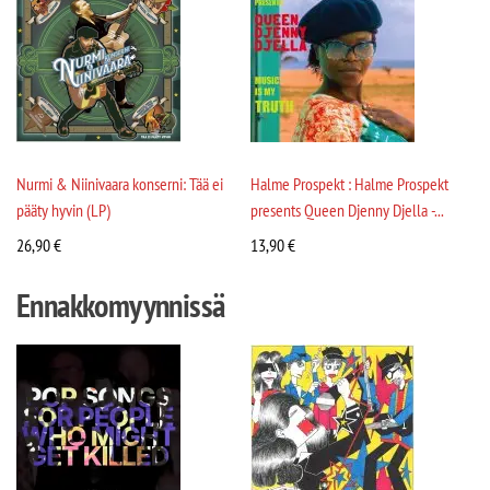
Nurmi & Niinivaara konserni: Tää ei
Halme Prospekt : Halme Prospekt
pääty hyvin (LP)
presents Queen Djenny Djella -...
26,90
€
13,90
€
Ennakkomyynnissä