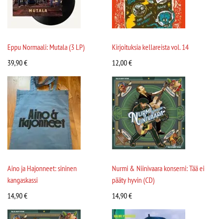
Eppu Normaali: Mutala (3 LP)
Kirjoituksia kellareista vol. 14
39,90
€
12,00
€
Aino ja Hajonneet: sininen
Nurmi & Niinivaara konserni: Tää ei
kangaskassi
pääty hyvin (CD)
14,90
€
14,90
€