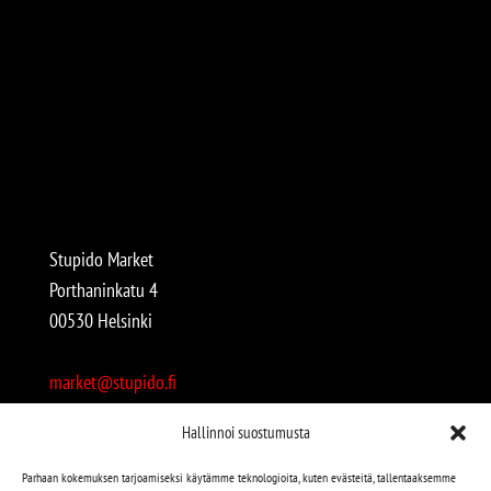
Stupido Market
Porthaninkatu 4
00530 Helsinki
market@stupido.fi
+358 50 4708664
Hallinnoi suostumusta
Avoinna:
Parhaan kokemuksen tarjoamiseksi käytämme teknologioita, kuten evästeitä, tallentaaksemme