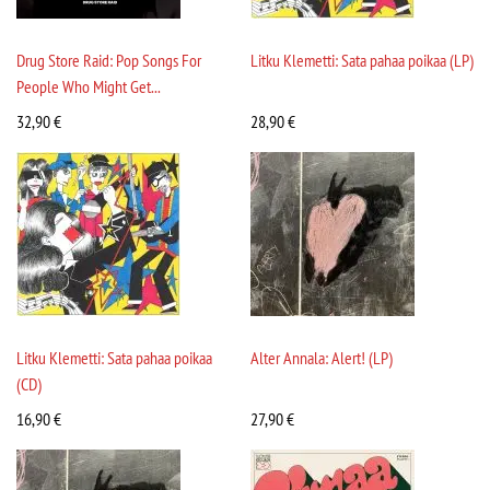
Drug Store Raid: Pop Songs For
Litku Klemetti: Sata pahaa poikaa (LP)
People Who Might Get...
32,90
€
28,90
€
Litku Klemetti: Sata pahaa poikaa
Alter Annala: Alert! (LP)
(CD)
16,90
€
27,90
€