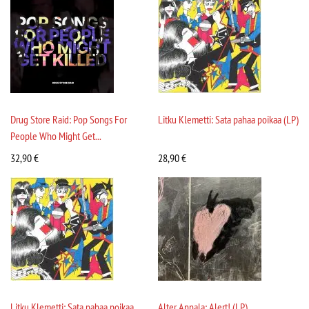
Drug Store Raid: Pop Songs For
Litku Klemetti: Sata pahaa poikaa (LP)
People Who Might Get...
32,90
€
28,90
€
Litku Klemetti: Sata pahaa poikaa
Alter Annala: Alert! (LP)