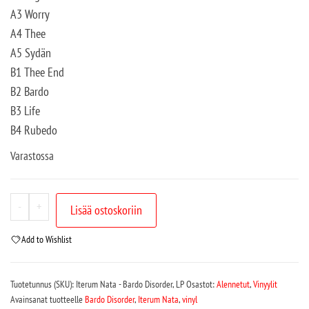
A3 Worry
A4 Thee
A5 Sydän
B1 Thee End
B2 Bardo
B3 Life
B4 Rubedo
Varastossa
-
+
Lisää ostoskoriin
Add to Wishlist
Tuotetunnus (SKU):
Iterum Nata - Bardo Disorder, LP
Osastot:
Alennetut
,
Vinyylit
Avainsanat tuotteelle
Bardo Disorder
,
Iterum Nata
,
vinyl