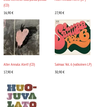
(CD)
16,90
€
27,90
€
Alter Annala: Alert! (CD)
Saimaa: Vol. 6 (valkoinen LP)
17,90
€
30,90
€