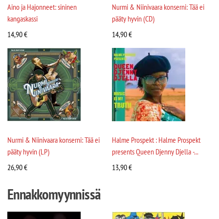
Aino ja Hajonneet: sininen
Nurmi & Niinivaara konserni: Tää ei
kangaskassi
pääty hyvin (CD)
14,90
€
14,90
€
Nurmi & Niinivaara konserni: Tää ei
Halme Prospekt : Halme Prospekt
pääty hyvin (LP)
presents Queen Djenny Djella -...
26,90
€
13,90
€
Ennakkomyynnissä