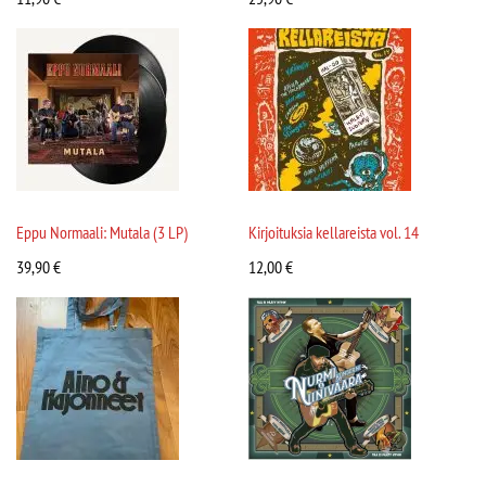
Eppu Normaali: Mutala (3 LP)
Kirjoituksia kellareista vol. 14
39,90
€
12,00
€