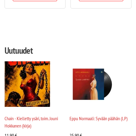
Uutuudet
Chain - Kielletty ysäri, toim. Jouni
Eppu Normaali: Syvään päähän (LP)
Hokkanen (kirja)
11,90
€
25,90
€