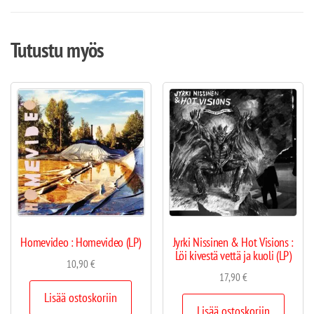
Tutustu myös
Homevideo : Homevideo (LP)
Jyrki Nissinen & Hot Visions :
Löi kivestä vettä ja kuoli (LP)
10,90
€
17,90
€
Lisää ostoskoriin
Lisää ostoskoriin