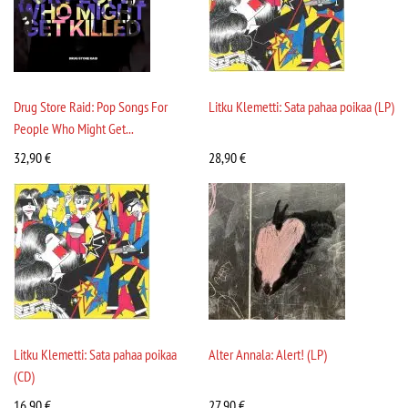
Drug Store Raid: Pop Songs For
Litku Klemetti: Sata pahaa poikaa (LP)
People Who Might Get...
32,90
€
28,90
€
Litku Klemetti: Sata pahaa poikaa
Alter Annala: Alert! (LP)
(CD)
16,90
€
27,90
€