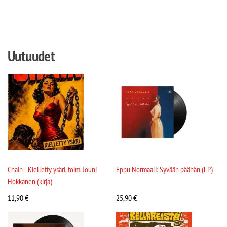
Uutuudet
Chain - Kielletty ysäri, toim. Jouni
Eppu Normaali: Syvään päähän (LP)
Hokkanen (kirja)
11,90
€
25,90
€