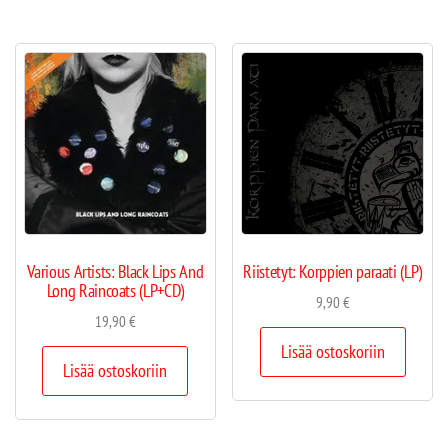
Various Artists: Black Lips And
Riistetyt: Korppien paraati (LP)
Long Raincoats (LP+CD)
9,90
€
19,90
€
Lisää ostoskoriin
Lisää ostoskoriin