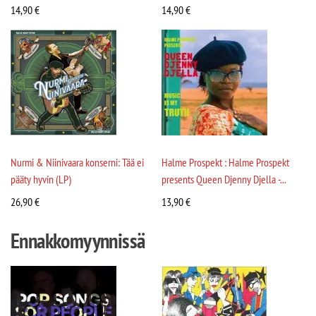
14,90
€
14,90
€
Nurmi & Niinivaara konserni: Tää ei
Halme Prospekt : Halme Prospekt
pääty hyvin (LP)
presents Queen Djenny Djella -...
26,90
€
13,90
€
Ennakkomyynnissä