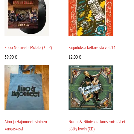
Eppu Normaali: Mutala (3 LP)
Kirjoituksia kellareista vol. 14
39,90
€
12,00
€
Aino ja Hajonneet: sininen
Nurmi & Niinivaara konserni: Tää ei
kangaskassi
pääty hyvin (CD)