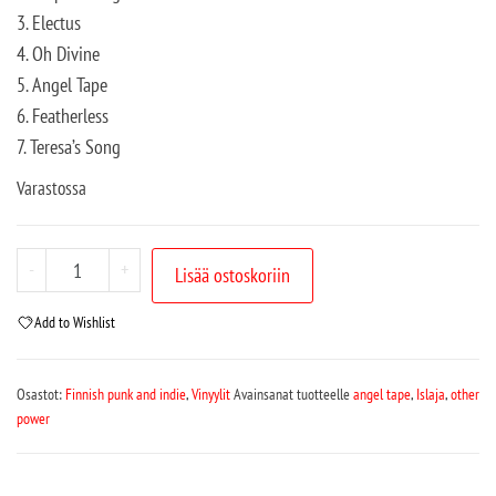
3. Electus
4. Oh Divine
5. Angel Tape
6. Featherless
7. Teresa’s Song
Varastossa
-
+
Lisää ostoskoriin
Add to Wishlist
Osastot:
Finnish punk and indie
,
Vinyylit
Avainsanat tuotteelle
angel tape
,
Islaja
,
other
power