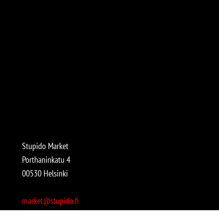
Stupido Market
Porthaninkatu 4
00530 Helsinki
market@stupido.fi
+358 50 4708664