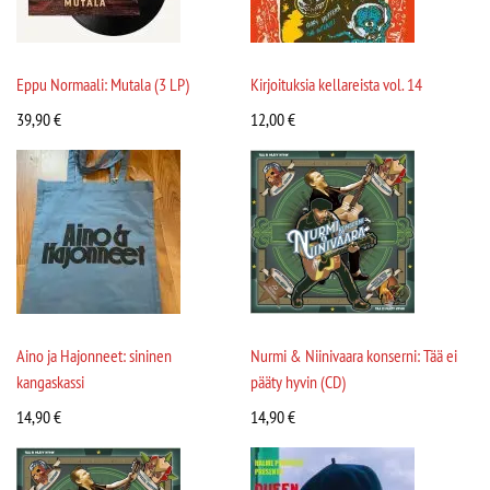
Eppu Normaali: Mutala (3 LP)
Kirjoituksia kellareista vol. 14
39,90
€
12,00
€
Aino ja Hajonneet: sininen
Nurmi & Niinivaara konserni: Tää ei
kangaskassi
pääty hyvin (CD)
14,90
€
14,90
€