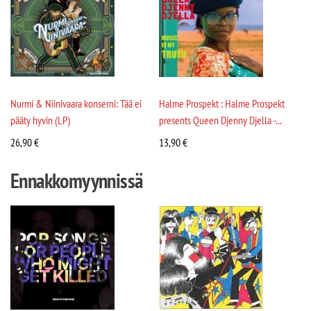
Nurmi & Niinivaara konserni: Tää ei
Halme Prospekt : Halme Prospekt
pääty hyvin (LP)
presents Queen Djenny Djella -...
26,90
€
13,90
€
Ennakkomyynnissä