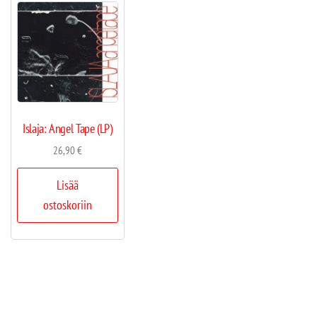
Islaja: Angel Tape (LP)
26,90
€
Lisää
ostoskoriin