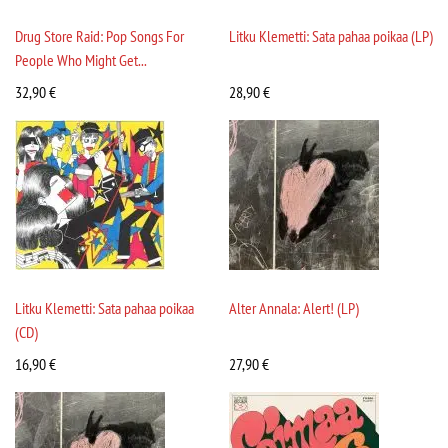
Drug Store Raid: Pop Songs For
Litku Klemetti: Sata pahaa poikaa (LP)
People Who Might Get...
32,90
€
28,90
€
Litku Klemetti: Sata pahaa poikaa
Alter Annala: Alert! (LP)
(CD)
16,90
€
27,90
€