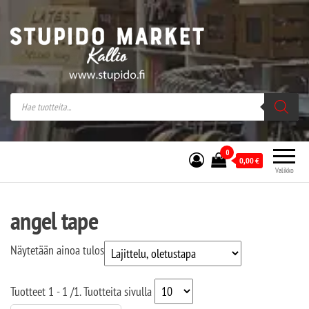
Stupido Market – verkossa ja kivijalassa
Stupido Market on vaihtoehtomusaan
erikoistunut verkko- sekä
kivijalkakauppa Helsingissä Kallion
sydämessä.
0
0,00
€
Valikko
angel tape
Näytetään ainoa tulos
Tuotteet
1 - 1
/
1
. Tuotteita sivulla