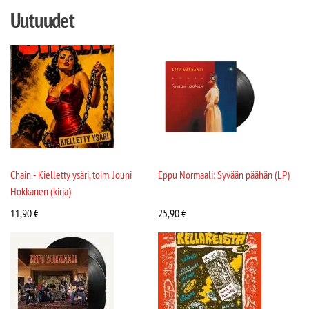
Uutuudet
Chain - Kielletty ysäri, toim. Jouni
Eppu Normaali: Syvään päähän (LP)
Hokkanen (kirja)
11,90
€
25,90
€