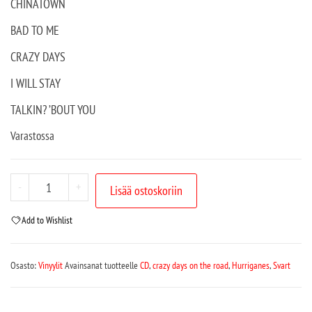
CHINATOWN
BAD TO ME
CRAZY DAYS
I WILL STAY
TALKIN? ’BOUT YOU
Varastossa
-
+
Lisää ostoskoriin
Add to Wishlist
Osasto:
Vinyylit
Avainsanat tuotteelle
CD
,
crazy days on the road
,
Hurriganes
,
Svart