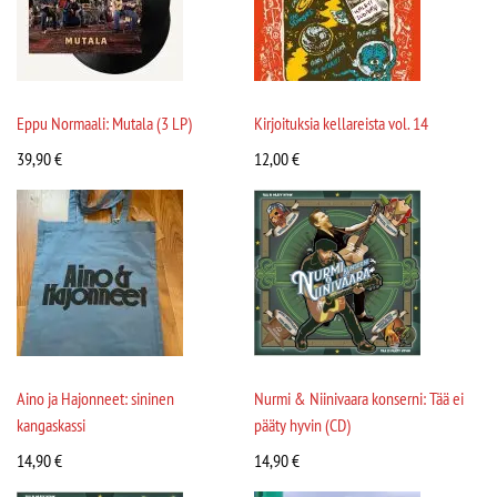
Eppu Normaali: Mutala (3 LP)
Kirjoituksia kellareista vol. 14
39,90
€
12,00
€
Aino ja Hajonneet: sininen
Nurmi & Niinivaara konserni: Tää ei
kangaskassi
pääty hyvin (CD)
14,90
€
14,90
€