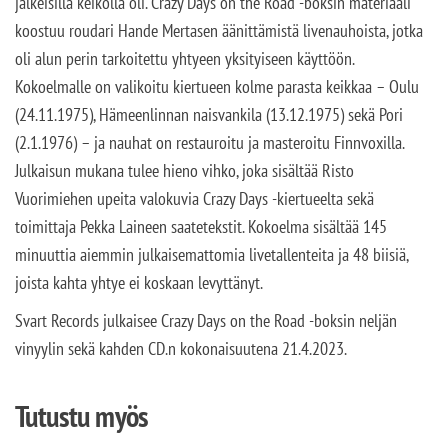
jälkeisillä keikolla oli. Crazy Days on the Road -boksin materiaali
koostuu roudari Hande Mertasen äänittämistä livenauhoista, jotka
oli alun perin tarkoitettu yhtyeen yksityiseen käyttöön.
Kokoelmalle on valikoitu kiertueen kolme parasta keikkaa – Oulu
(24.11.1975), Hämeenlinnan naisvankila (13.12.1975) sekä Pori
(2.1.1976) – ja nauhat on restauroitu ja masteroitu Finnvoxilla.
Julkaisun mukana tulee hieno vihko, joka sisältää Risto
Vuorimiehen upeita valokuvia Crazy Days -kiertueelta sekä
toimittaja Pekka Laineen saatetekstit. Kokoelma sisältää 145
minuuttia aiemmin julkaisemattomia livetallenteita ja 48 biisiä,
joista kahta yhtye ei koskaan levyttänyt.
Svart Records julkaisee Crazy Days on the Road -boksin neljän
vinyylin sekä kahden CD.n kokonaisuutena 21.4.2023.
Tutustu myös