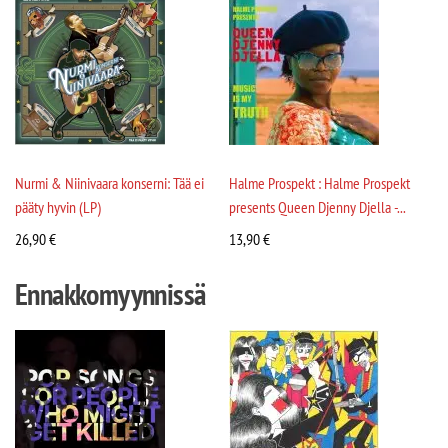
Nurmi & Niinivaara konserni: Tää ei
Halme Prospekt : Halme Prospekt
pääty hyvin (LP)
presents Queen Djenny Djella -...
26,90
€
13,90
€
Ennakkomyynnissä