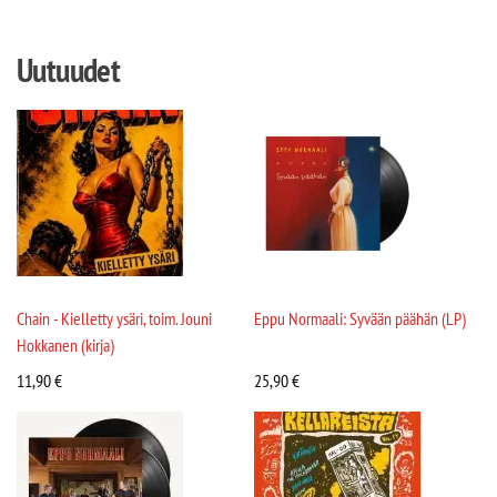
Uutuudet
Chain - Kielletty ysäri, toim. Jouni
Eppu Normaali: Syvään päähän (LP)
Hokkanen (kirja)
11,90
€
25,90
€