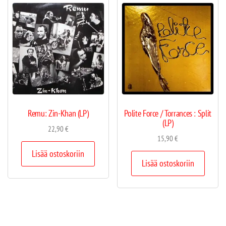
Remu: Zin-Khan (LP)
Polite Force / Torrances : Split
(LP)
22,90
€
15,90
€
Lisää ostoskoriin
Lisää ostoskoriin