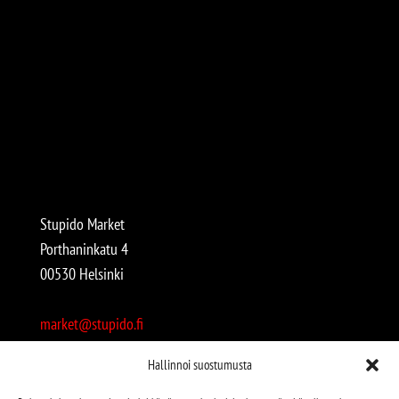
Stupido Market
Porthaninkatu 4
00530 Helsinki
market@stupido.fi
+358 50 4708664
Hallinnoi suostumusta
Avoinna: