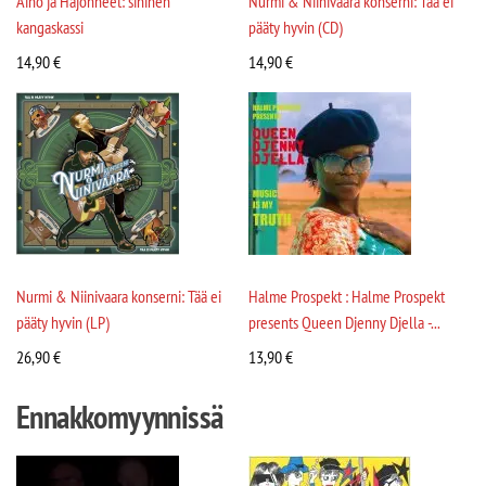
Aino ja Hajonneet: sininen
Nurmi & Niinivaara konserni: Tää ei
kangaskassi
pääty hyvin (CD)
14,90
€
14,90
€
Nurmi & Niinivaara konserni: Tää ei
Halme Prospekt : Halme Prospekt
pääty hyvin (LP)
presents Queen Djenny Djella -...
26,90
€
13,90
€
Ennakkomyynnissä