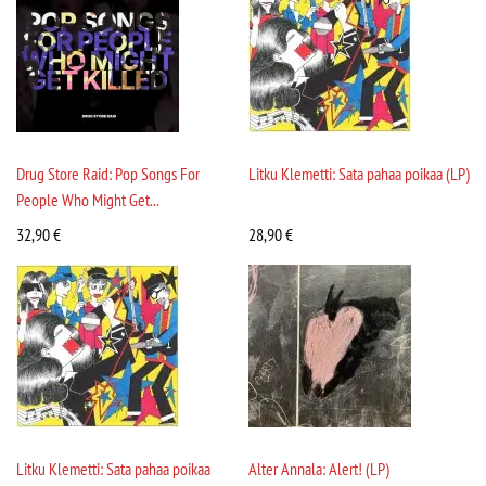
Drug Store Raid: Pop Songs For
Litku Klemetti: Sata pahaa poikaa (LP)
People Who Might Get...
32,90
€
28,90
€
Litku Klemetti: Sata pahaa poikaa
Alter Annala: Alert! (LP)