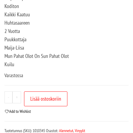
Koditon
Kaikki Kaatuu
Huhtasaareen
2 Vuotta
Puukkottaja
Maija-Liisa
Mun Pahat Olot On Sun Pahat Olot
Kuilu
Varastossa
-
+
Lisää ostoskoriin
Add to Wishlist
Tuotetunnus (SKU):
1010345
Osastot:
Alennetut
,
Vinyylit