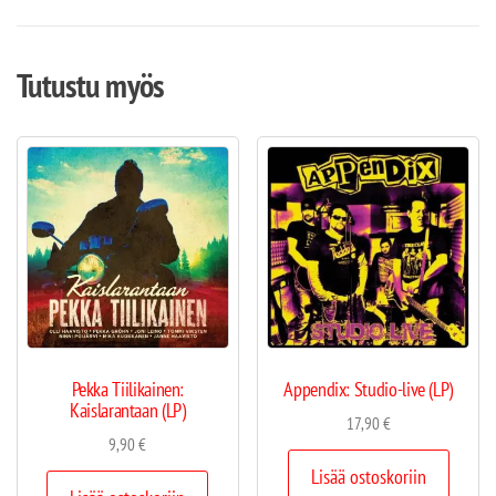
Tutustu myös
Pekka Tiilikainen:
Appendix: Studio-live (LP)
Kaislarantaan (LP)
17,90
€
9,90
€
Lisää ostoskoriin