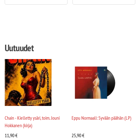
Uutuudet
Chain - Kielletty ysäri, toim. Jouni
Eppu Normaali: Syvään päähän (LP)
Hokkanen (kirja)
11,90
€
25,90
€