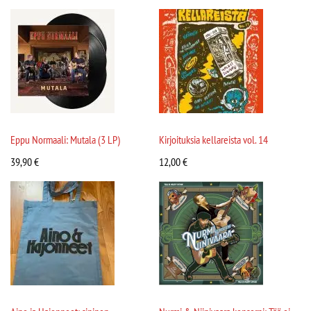
Eppu Normaali: Mutala (3 LP)
Kirjoituksia kellareista vol. 14
39,90
€
12,00
€