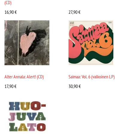
(CD)
16,90
€
27,90
€
Alter Annala: Alert! (CD)
Saimaa: Vol. 6 (valkoinen LP)
17,90
€
30,90
€