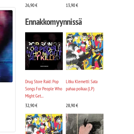
26,90
€
13,90
€
Ennakkomyynnissä
Drug Store Raid: Pop
Litku Klemetti: Sata
Songs For People Who
pahaa poikaa (LP)
Might Get...
32,90
€
28,90
€