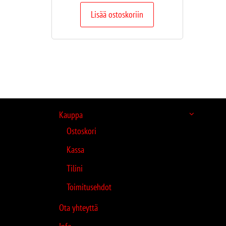
Lisää ostoskoriin
Kauppa
Ostoskori
Kassa
Tilini
Toimitusehdot
Ota yhteyttä