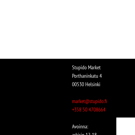
Stupido Market
Porthaninkatu 4
00530 Helsinki
market@stupido.fi
+358 50 4708664
Avoinna:
arkisin 12-18