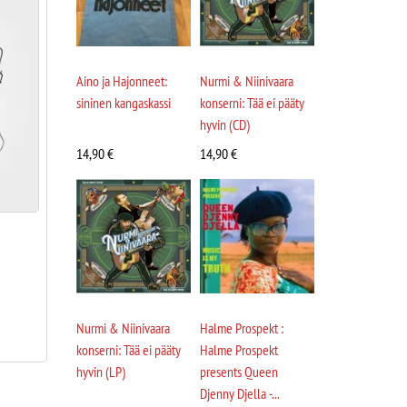
Aino ja Hajonneet:
Nurmi & Niinivaara
sininen kangaskassi
konserni: Tää ei pääty
hyvin (CD)
14,90
€
14,90
€
Nurmi & Niinivaara
Halme Prospekt :
konserni: Tää ei pääty
Halme Prospekt
hyvin (LP)
presents Queen
Djenny Djella -...