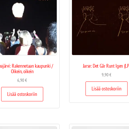
ajärvi: Rakennetaan kaupunki /
Jarse: Det Går Runt Igen (LP
Oikein, oikein
9,90
€
6,90
€
Lisää ostoskoriin
Lisää ostoskoriin