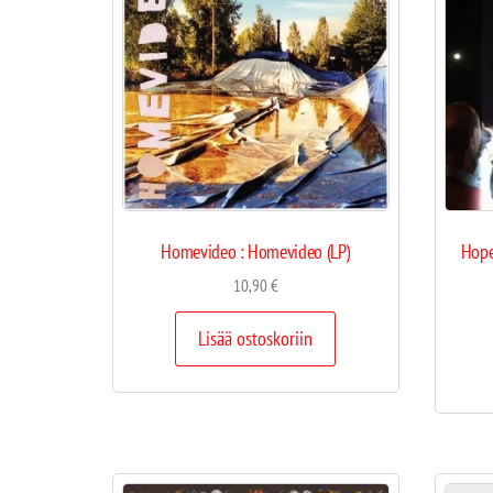
Homevideo : Homevideo (LP)
Hope
10,90
€
Lisää ostoskoriin