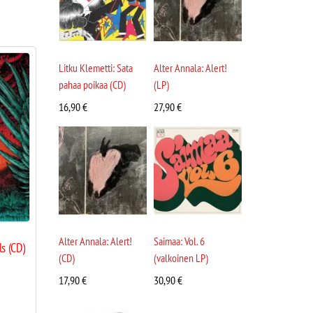
Litku Klemetti: Sata
Alter Annala: Alert!
pahaa poikaa (CD)
(LP)
16,90
€
27,90
€
Alter Annala: Alert!
Saimaa: Vol. 6
s (CD)
(CD)
(valkoinen LP)
17,90
€
30,90
€