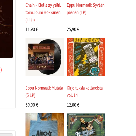
Chain - Kielletty ysäri,
Eppu Normaali: Syvään
toim. Jouni Hokkanen
päähän (LP)
(kirja)
11,90
€
25,90
€
)
Eppu Normaali: Mutala
Kirjoituksia kellareista
(3 LP)
vol. 14
39,90
€
12,00
€