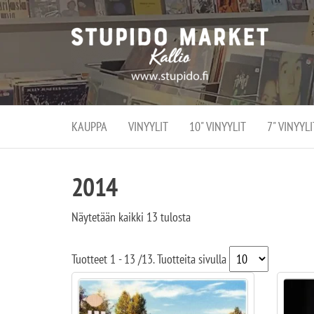
Stupi
Stupido M
vaihtoeht
Marke
erikoistun
verko
verkko- se
kivijalka
ja
Helsingiss
kivija
Kallion
KAUPPA
VINYYLIT
10" VINYYLIT
7" VINYYLI
sydämessä
2014
Näytetään kaikki 13 tulosta
Tuotteet
1 - 13
/
13
. Tuotteita sivulla