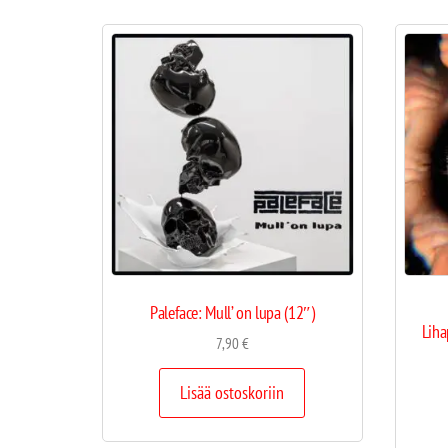
Paleface: Mull’ on lupa (12″)
Liha
7,90
€
Lisää ostoskoriin