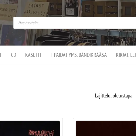
do
arket on
omusaan
t –
ut
ssa
kä
kauppa
ä
lassa
T
CD
KASETIT
T-PAIDAT YMS. BÄNDIKRÄÄSÄ
KIRJAT, L
.