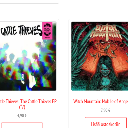
tle Thieves: The Cattle Thieves EP
Witch Mountain: Mobile of Angel
(“7)
7,90
€
4,90
€
Lisää ostoskoriin