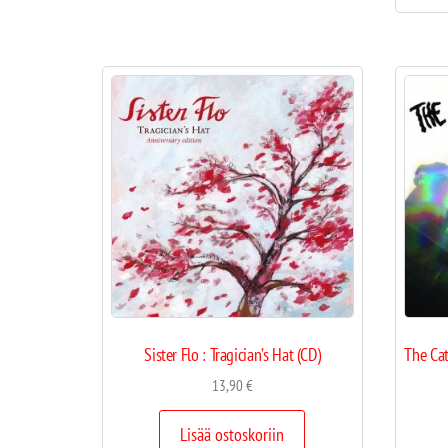
Sister Flo : Tragician’s Hat (CD)
The Cat
13,90
€
Lisää ostoskoriin