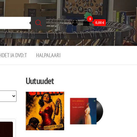
0
0,00
€
EHDET JA DVD:T
HALPALAARI
Uutuudet