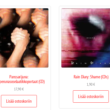
Panssarijuna:
Rain Diary: Shame (CDs)
perunasoselaatikkoportaat (CD)
1,90
€
17,90
€
Lisää ostoskoriin
Lisää ostoskoriin