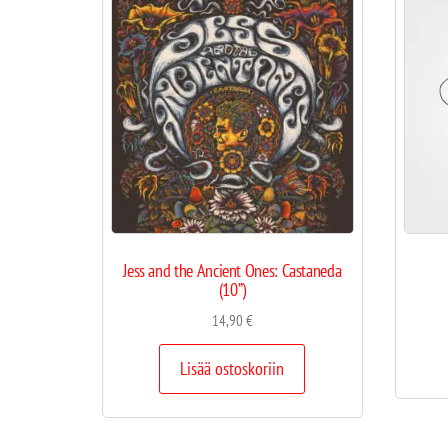
Jess and the Ancient Ones: Castaneda
(10”)
14,90
€
Lisää ostoskoriin