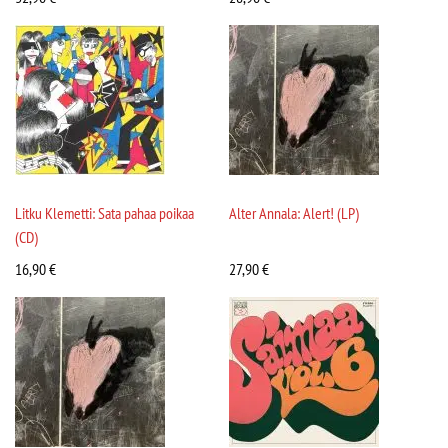
Litku Klemetti: Sata pahaa poikaa
Alter Annala: Alert! (LP)
(CD)
16,90
€
27,90
€