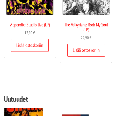
Appendix: Studio-live (LP)
The Valkyrians: Rock My Soul
(LP)
17,90
€
22,90
€
Lisää ostoskoriin
Lisää ostoskoriin
Uutuudet