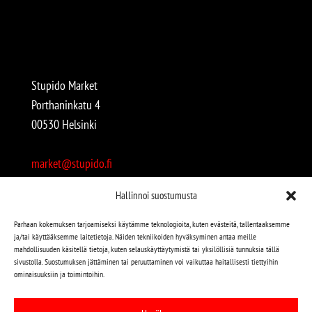
Stupido Market
Porthaninkatu 4
00530 Helsinki
market@stupido.fi
+358 50 4708664
Hallinnoi suostumusta
Avoinna:
Parhaan kokemuksen tarjoamiseksi käytämme teknologioita, kuten evästeitä, tallentaaksemme
ja/tai käyttääksemme laitetietoja. Näiden tekniikoiden hyväksyminen antaa meille
arkisin 12-18
mahdollisuuden käsitellä tietoja, kuten selauskäyttäytymistä tai yksilöllisiä tunnuksia tällä
lauantaisin 12-17
sivustolla. Suostumuksen jättäminen tai peruuttaminen voi vaikuttaa haitallisesti tiettyihin
ominaisuuksiin ja toimintoihin.
Stupido löytyy myös kivijalasta!