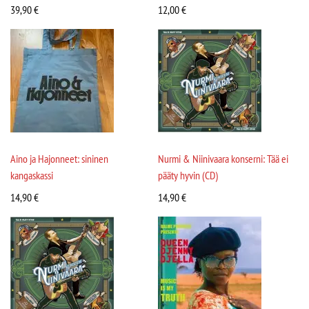
39,90
€
12,00
€
Aino ja Hajonneet: sininen
Nurmi & Niinivaara konserni: Tää ei
kangaskassi
pääty hyvin (CD)
14,90
€
14,90
€