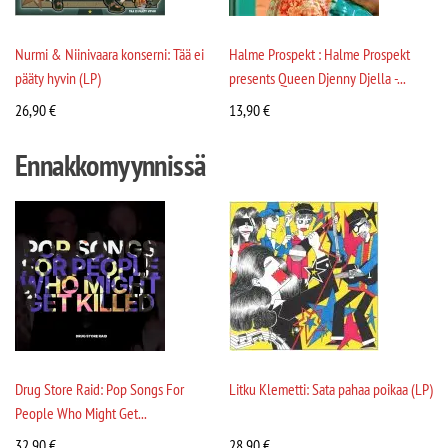
Nurmi & Niinivaara konserni: Tää ei
Halme Prospekt : Halme Prospekt
pääty hyvin (LP)
presents Queen Djenny Djella -...
26,90
€
13,90
€
Ennakkomyynnissä
Drug Store Raid: Pop Songs For
Litku Klemetti: Sata pahaa poikaa (LP)
People Who Might Get...
32,90
€
28,90
€