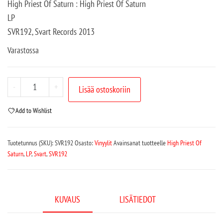
High Priest Of Saturn : High Priest Of Saturn
LP
SVR192, Svart Records 2013
Varastossa
-
+
Lisää ostoskoriin
Add to Wishlist
Tuotetunnus (SKU):
SVR192
Osasto:
Vinyylit
Avainsanat tuotteelle
High Priest Of
Saturn
,
LP
,
Svart
,
SVR192
KUVAUS
LISÄTIEDOT