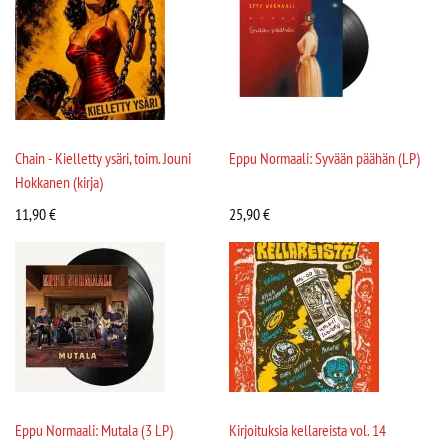
Chain - Kielletty ysäri, toim. Jouni
Eppu Normaali: Syvään päähän (LP)
Hokkanen (kirja)
11,90
€
25,90
€
Eppu Normaali: Mutala (3 LP)
Kirjoituksia kellareista vol. 14