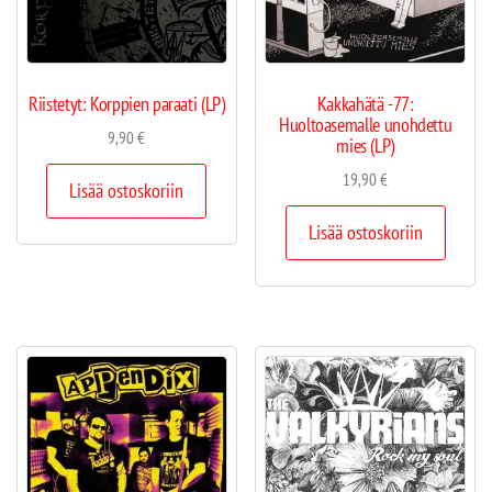
Riistetyt: Korppien paraati (LP)
Kakkahätä -77:
Huoltoasemalle unohdettu
9,90
€
mies (LP)
19,90
€
Lisää ostoskoriin
Lisää ostoskoriin