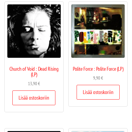
Church of Void : Dead Rising
Polite Force : Polite Force (LP)
(LP)
9,90
€
13,90
€
Lisää ostoskoriin
Lisää ostoskoriin