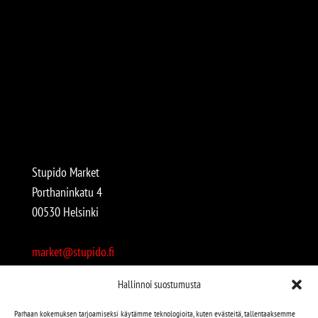
Stupido Market
Porthaninkatu 4
00530 Helsinki
market@stupido.fi
+358 50 4708664
Hallinnoi suostumusta
Avoinna:
Parhaan kokemuksen tarjoamiseksi käytämme teknologioita, kuten evästeitä, tallentaaksemme