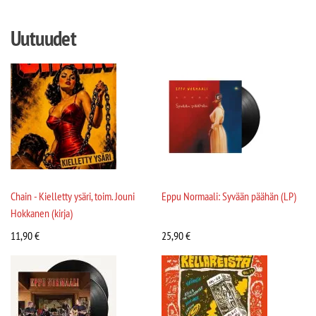
Uutuudet
Chain - Kielletty ysäri, toim. Jouni
Eppu Normaali: Syvään päähän (LP)
Hokkanen (kirja)
11,90
€
25,90
€