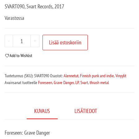
SVART090, Svart Records, 2017
Varastossa
-
+
Lisää ostoskoriin
Add to Wishlist
Tuotetunnus (SKU):
SVART090
Osastot:
Alennetut
,
Finnish punk and indie
,
Vinyylit
Avainsanat tuotteelle
Foreseen
,
Grave Danger
,
LP
,
Svart
,
thrash metal
KUVAUS
LISÄTIEDOT
Foreseen: Grave Danger