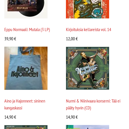
Eppu Normaali: Mutala (3 LP)
Kirjoituksia kellareista vol. 14
39,90
€
12,00
€
Aino ja Hajonneet: sininen
Nurmi & Niinivaara konserni: Tää ei
kangaskassi
pääty hyvin (CD)
14,90
€
14,90
€