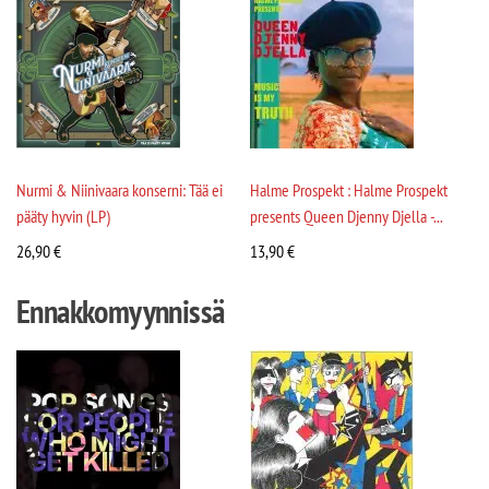
Nurmi & Niinivaara konserni: Tää ei
Halme Prospekt : Halme Prospekt
pääty hyvin (LP)
presents Queen Djenny Djella -...
26,90
€
13,90
€
Ennakkomyynnissä