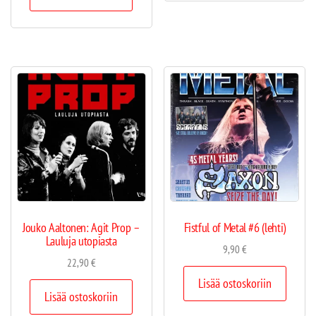
Jouko Aaltonen: Agit Prop –
Fistful of Metal #6 (lehti)
Lauluja utopiasta
9,90
€
22,90
€
Lisää ostoskoriin
Lisää ostoskoriin