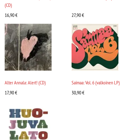
(CD)
16,90
€
27,90
€
Alter Annala: Alert! (CD)
Saimaa: Vol. 6 (valkoinen LP)
17,90
€
30,90
€