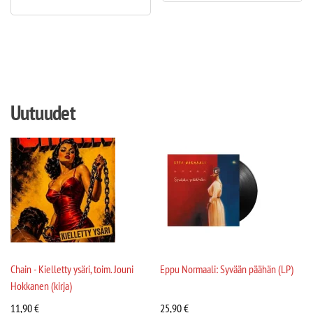
Uutuudet
Chain - Kielletty ysäri, toim. Jouni
Eppu Normaali: Syvään päähän (LP)
Hokkanen (kirja)
11,90
€
25,90
€