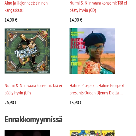
Aino ja Hajonneet: sininen
Nurmi & Niinivaara konserni: Tää ei
kangaskassi
pääty hyvin (CD)
14,90
€
14,90
€
Nurmi & Niinivaara konserni: Tää ei
Halme Prospekt : Halme Prospekt
pääty hyvin (LP)
presents Queen Djenny Djella -...
26,90
€
13,90
€
Ennakkomyynnissä