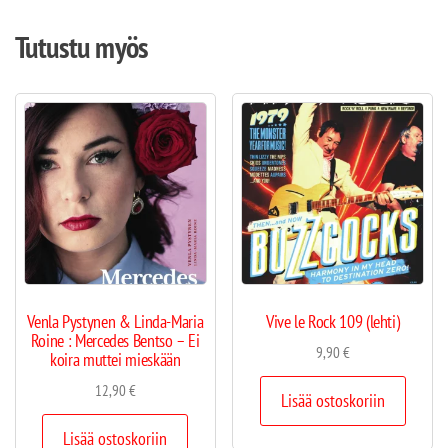
Tutustu myös
Venla Pystynen & Linda-Maria
Vive le Rock 109 (lehti)
Roine : Mercedes Bentso – Ei
9,90
€
koira muttei mieskään
12,90
€
Lisää ostoskoriin
Lisää ostoskoriin