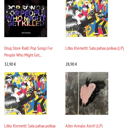
Drug Store Raid: Pop Songs For
Litku Klemetti: Sata pahaa poikaa (LP)
People Who Might Get...
32,90
€
28,90
€
Litku Klemetti: Sata pahaa poikaa
Alter Annala: Alert! (LP)