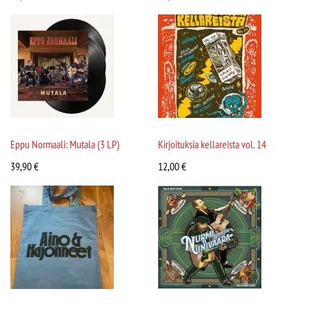
Eppu Normaali: Mutala (3 LP)
Kirjoituksia kellareista vol. 14
39,90
€
12,00
€