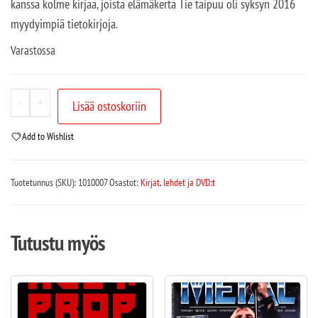
kanssa kolme kirjaa, joista elämäkerta Tie taipuu oli syksyn 2016
myydyimpiä tietokirjoja.
Varastossa
-
+
Lisää ostoskoriin
Add to Wishlist
Tuotetunnus (SKU):
1010007
Osastot:
Kirjat
,
lehdet ja DVD:t
Tutustu myös