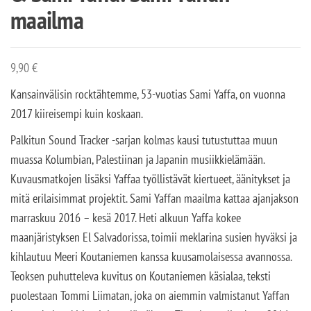
maailma
9,90
€
Kansainvälisin rocktähtemme, 53-vuotias Sami Yaffa, on vuonna
2017 kiireisempi kuin koskaan.
Palkitun Sound Tracker -sarjan kolmas kausi tutustuttaa muun
muassa Kolumbian, Palestiinan ja Japanin musiikkielämään.
Kuvausmatkojen lisäksi Yaffaa työllistävät kiertueet, äänitykset ja
mitä erilaisimmat projektit. Sami Yaffan maailma kattaa ajanjakson
marraskuu 2016 – kesä 2017. Heti alkuun Yaffa kokee
maanjäristyksen El Salvadorissa, toimii meklarina susien hyväksi ja
kihlautuu Meeri Koutaniemen kanssa kuusamolaisessa avannossa.
Teoksen puhutteleva kuvitus on Koutaniemen käsialaa, teksti
puolestaan Tommi Liimatan, joka on aiemmin valmistanut Yaffan