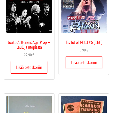
Jouko Aaltonen: Agit Prop –
Fistful of Metal #6 (lehti)
Lauluja utopiasta
9,90
€
22,90
€
Lisää ostoskoriin
Lisää ostoskoriin