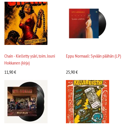
Chain - Kielletty ysäri, toim. Jouni
Eppu Normaali: Syvään päähän (LP)
Hokkanen (kirja)
11,90
€
25,90
€