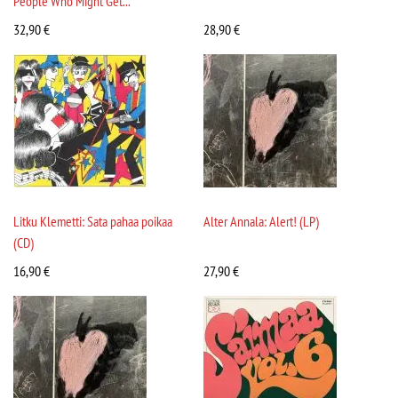
People Who Might Get...
32,90
€
28,90
€
Litku Klemetti: Sata pahaa poikaa
Alter Annala: Alert! (LP)
(CD)
16,90
€
27,90
€