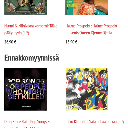
Nurmi & Niinivaara konserni: Tää ei
Halme Prospekt : Halme Prospekt
pääty hyvin (LP)
presents Queen Djenny Djella -...
26,90
€
13,90
€
Ennakkomyynnissä
Drug Store Raid: Pop Songs For
Litku Klemetti: Sata pahaa poikaa (LP)