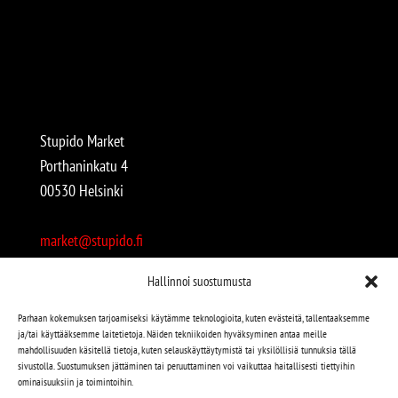
Stupido Market
Porthaninkatu 4
00530 Helsinki
market@stupido.fi
+358 50 4708664
Hallinnoi suostumusta
Avoinna:
Parhaan kokemuksen tarjoamiseksi käytämme teknologioita, kuten evästeitä, tallentaaksemme
ja/tai käyttääksemme laitetietoja. Näiden tekniikoiden hyväksyminen antaa meille
arkisin 12-18
mahdollisuuden käsitellä tietoja, kuten selauskäyttäytymistä tai yksilöllisiä tunnuksia tällä
lauantaisin 12-17
sivustolla. Suostumuksen jättäminen tai peruuttaminen voi vaikuttaa haitallisesti tiettyihin
ominaisuuksiin ja toimintoihin.