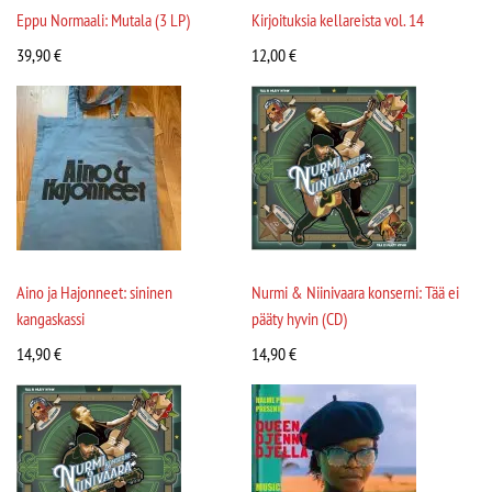
Eppu Normaali: Mutala (3 LP)
Kirjoituksia kellareista vol. 14
39,90
€
12,00
€
Aino ja Hajonneet: sininen
Nurmi & Niinivaara konserni: Tää ei
kangaskassi
pääty hyvin (CD)
14,90
€
14,90
€