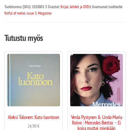
Tuotetunnus (SKU):
1010001-5
Osastot:
Kirjat
,
lehdet ja DVD:t
Avainsanat tuotteelle
fistful of metal
,
issue 5
,
Magazine
Tutustu myös
Aleksi Tolonen: Kato luontoon
Venla Pystynen & Linda-Maria
Roine : Mercedes Bentso – Ei
24,90
€
koira muttei mieskään