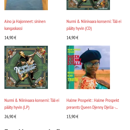
Aino ja Hajonneet: sininen
Nurmi & Niinivaara konserni: Tää ei
kangaskassi
pääty hyvin (CD)
14,90
€
14,90
€
Nurmi & Niinivaara konserni: Tää ei
Halme Prospekt : Halme Prospekt
pääty hyvin (LP)
presents Queen Djenny Djella -...
26,90
€
13,90
€