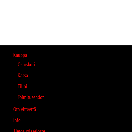
Kauppa
Ostoskori
Kassa
Tilini
Toimitusehdot
Ota yhteyttä
Info
Tietosuojaseloste