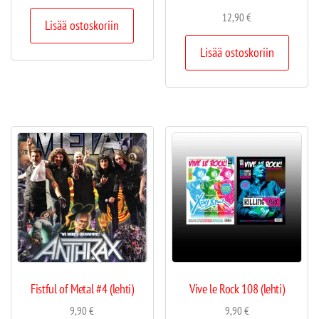
12,90
€
Lisää ostoskoriin
Lisää ostoskoriin
Fistful of Metal #4 (lehti)
Vive le Rock 108 (lehti)
9,90
€
9,90
€