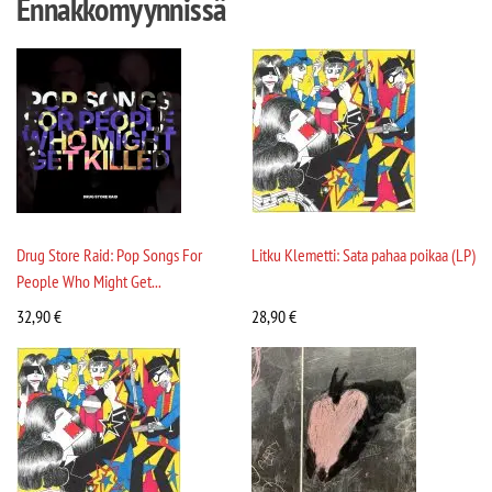
Ennakkomyynnissä
Drug Store Raid: Pop Songs For
Litku Klemetti: Sata pahaa poikaa (LP)
People Who Might Get...
32,90
€
28,90
€