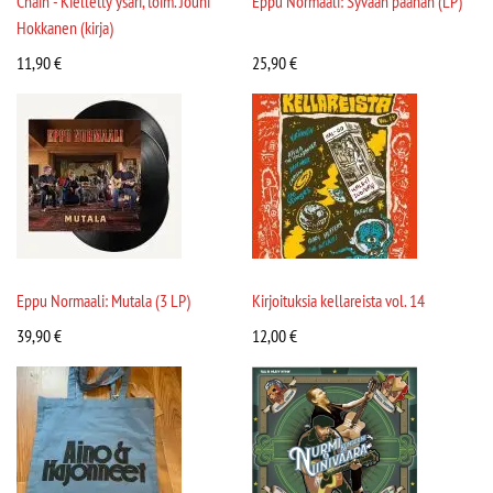
Chain - Kielletty ysäri, toim. Jouni
Eppu Normaali: Syvään päähän (LP)
Hokkanen (kirja)
11,90
€
25,90
€
Eppu Normaali: Mutala (3 LP)
Kirjoituksia kellareista vol. 14
39,90
€
12,00
€