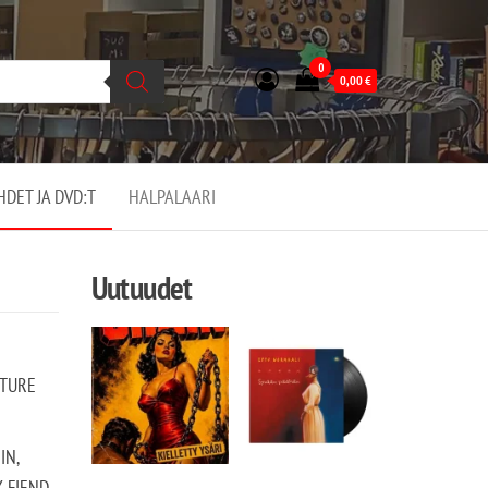
0
0,00
€
EHDET JA DVD:T
HALPALAARI
Uutuudet
UTURE
IN,
 FIEND,