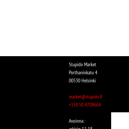
Stupido Market
Porthaninkatu 4
00530 Helsinki
market@stupido.fi
+358 50 4708664
Avoinna:
arkisin 12-18