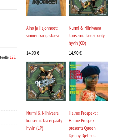
Aino ja Hajonneet:
Nurmi & Niinivaara
sininen kangaskassi
konserni: Tää ei pääty
hyvin (CD)
14,90
€
14,90
€
teelle
125
,
Nurmi & Niinivaara
Halme Prospekt :
konserni: Tää ei pääty
Halme Prospekt
hyvin (LP)
presents Queen
Djenny Djella -...