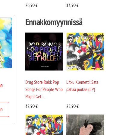
26,90
€
13,90
€
Ennakkomyynnissä
Drug Store Raid: Pop
Litku Klemetti: Sata
aa
Songs For People Who
pahaa poikaa (LP)
Might Get...
32,90
€
28,90
€
in