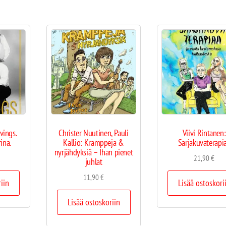
vings.
Christer Nuutinen, Pauli
Viivi Rintanen:
ina.
Kallio: Kramppeja &
Sarjakuvaterapi
nyrjähdyksiä – Ihan pienet
21,90
€
juhlat
11,90
€
riin
Lisää ostoskori
Lisää ostoskoriin