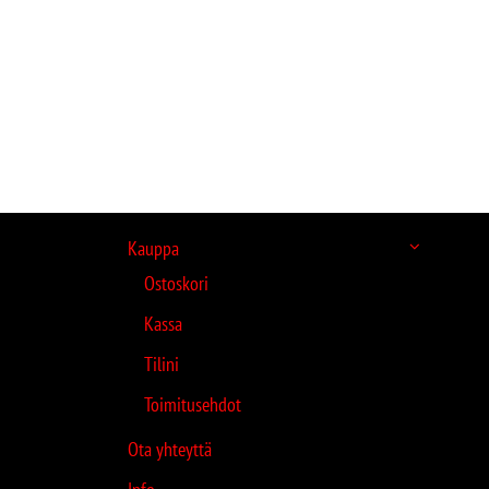
Kauppa
Ostoskori
Kassa
Tilini
Toimitusehdot
Ota yhteyttä