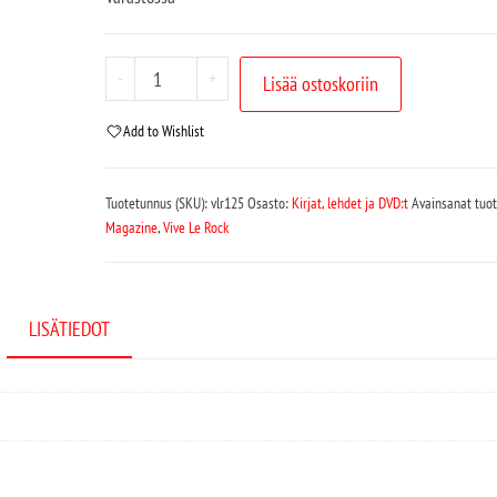
-
+
Lisää ostoskoriin
Add to Wishlist
Tuotetunnus (SKU):
vlr125
Osasto:
Kirjat, lehdet ja DVD:t
Avainsanat tuot
Magazine
,
Vive Le Rock
LISÄTIEDOT