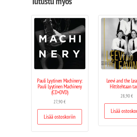
Tutustu myös
Pauli Lyytinen Machinery:
Leevi and the Lea
Pauli Lyytinen Machinery
Hittitehtaan tar
(CD+DVD)
28,90
€
27,90
€
Lisää ostosko
Lisää ostoskoriin