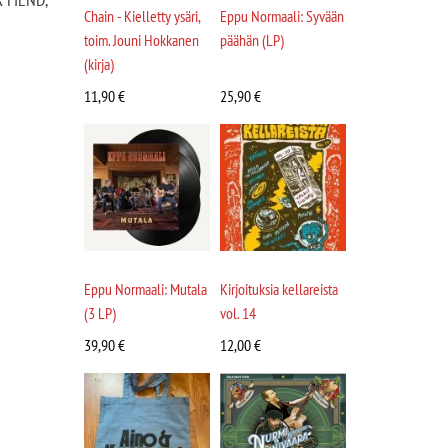
Chain - Kielletty ysäri,
Eppu Normaali: Syvään
toim. Jouni Hokkanen
päähän (LP)
(kirja)
11,90
€
25,90
€
Eppu Normaali: Mutala
Kirjoituksia kellareista
(3 LP)
vol. 14
39,90
€
12,00
€