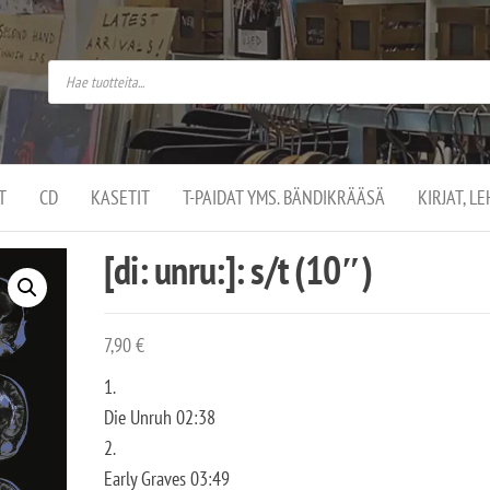
do
arket on
omusaan
t –
ut
ssa
kä
kauppa
ä
lassa
T
CD
KASETIT
T-PAIDAT YMS. BÄNDIKRÄÄSÄ
KIRJAT, L
.
[di: unru:]: s/t (10″)
7,90
€
1.
Die Unruh 02:38
2.
Early Graves 03:49