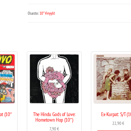
Osasto:
10" Vinyylit
oot (10″
The Hindu Gods of Love:
Ex-Kurpat: S/T (1
Hometown Hop (10″)
22,90
€
7,90
€