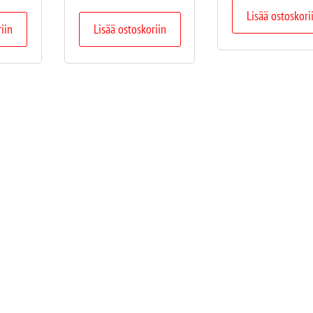
Lisää ostoskori
riin
Lisää ostoskoriin