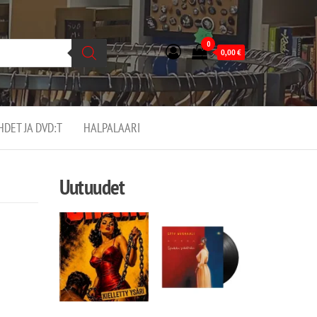
0
0,00
€
EHDET JA DVD:T
HALPALAARI
Uutuudet