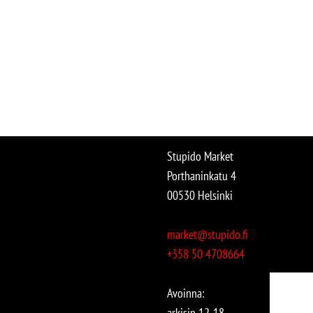
Stupido Market
Porthaninkatu 4
00530 Helsinki
market@stupido.fi
+358 50 4708664
Avoinna:
arkisin 12-18