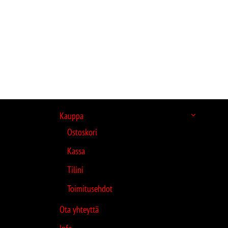
Kauppa
Ostoskori
Kassa
Tilini
Toimitusehdot
Ota yhteyttä