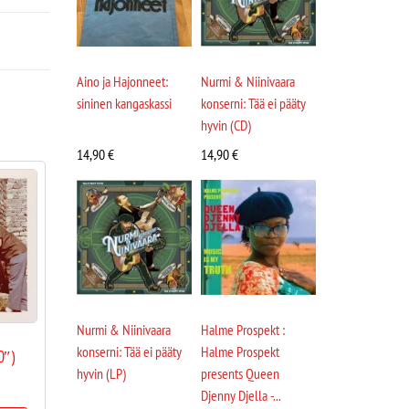
Aino ja Hajonneet:
Nurmi & Niinivaara
sininen kangaskassi
konserni: Tää ei pääty
hyvin (CD)
14,90
€
14,90
€
Nurmi & Niinivaara
Halme Prospekt :
konserni: Tää ei pääty
Halme Prospekt
0″)
hyvin (LP)
presents Queen
Djenny Djella -...