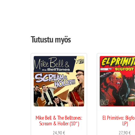
Tutustu myös
Mike Bell & The Belltones:
El Primitivo: Bigf
Scream & Holler (10″)
LP)
24,90
€
27,90
€