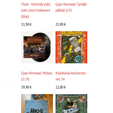
Chain - Kielletty ysäri,
Eppu Normaali: Syvään
toim. Jouni Hokkanen
päähän (LP)
(kirja)
11,90
€
25,90
€
Eppu Normaali: Mutala
Kirjoituksia kellareista
(3 LP)
vol. 14
39,90
€
12,00
€