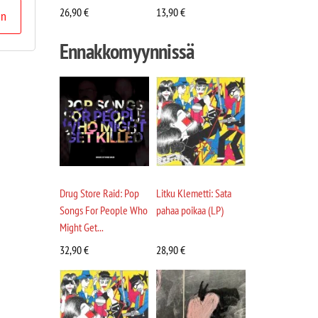
26,90
€
13,90
€
in
Ennakkomyynnissä
Drug Store Raid: Pop
Litku Klemetti: Sata
Songs For People Who
pahaa poikaa (LP)
Might Get...
32,90
€
28,90
€