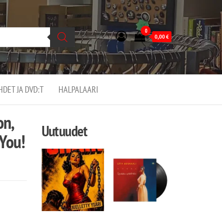
0
0,00
€
EHDET JA DVD:T
HALPALAARI
on,
Uutuudet
 You!