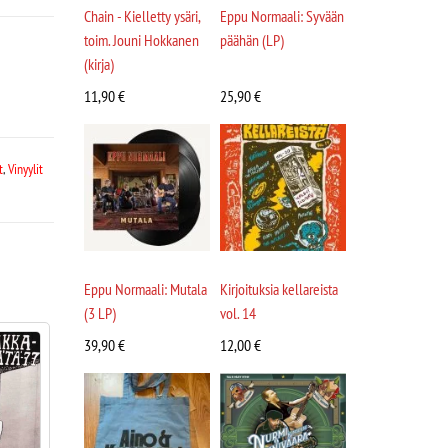
Chain - Kielletty ysäri,
Eppu Normaali: Syvään
toim. Jouni Hokkanen
päähän (LP)
(kirja)
11,90
€
25,90
€
t
,
Vinyylit
Eppu Normaali: Mutala
Kirjoituksia kellareista
(3 LP)
vol. 14
39,90
€
12,00
€