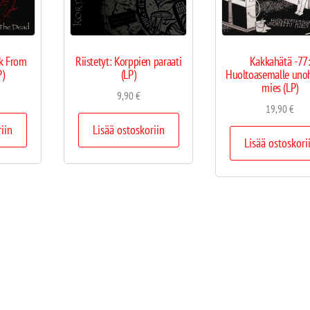
k From
Riistetyt: Korppien paraati
Kakkahätä -77
P)
(LP)
Huoltoasemalle uno
mies (LP)
9,90
€
19,90
€
riin
Lisää ostoskoriin
Lisää ostoskori