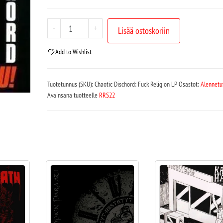
-
+
Lisää ostoskoriin
Add to Wishlist
Tuotetunnus (SKU):
Chaotic Dischord: Fuck Religion LP
Osastot:
Alennetu
Avainsana tuotteelle
RRS22