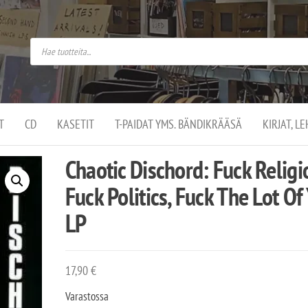
do
arket on
omusaan
t –
ut
ssa
kä
kauppa
ä
lassa
T
CD
KASETIT
T-PAIDAT YMS. BÄNDIKRÄÄSÄ
KIRJAT, L
.
Chaotic Dischord: Fuck Religi
Fuck Politics, Fuck The Lot Of
LP
17,90
€
Varastossa