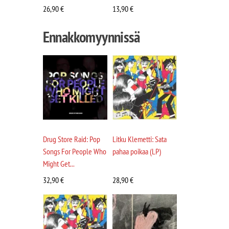
26,90
€
13,90
€
Ennakkomyynnissä
Drug Store Raid: Pop
Litku Klemetti: Sata
Songs For People Who
pahaa poikaa (LP)
Might Get...
32,90
€
28,90
€