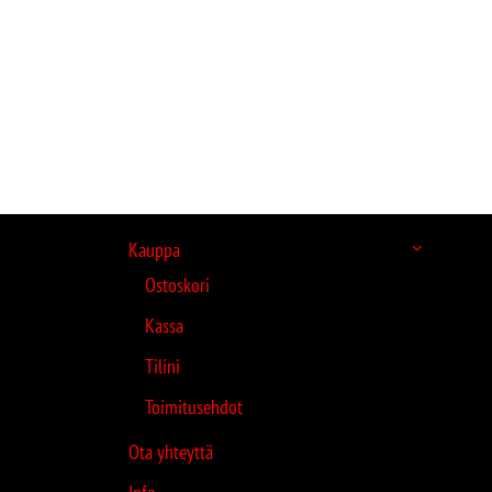
Kauppa
Ostoskori
Kassa
Tilini
Toimitusehdot
Ota yhteyttä