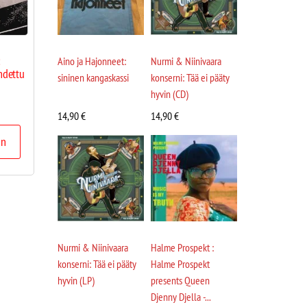
:
Aino ja Hajonneet:
Nurmi & Niinivaara
hdettu
sininen kangaskassi
konserni: Tää ei pääty
hyvin (CD)
14,90
€
14,90
€
in
Nurmi & Niinivaara
Halme Prospekt :
konserni: Tää ei pääty
Halme Prospekt
hyvin (LP)
presents Queen
Djenny Djella -...