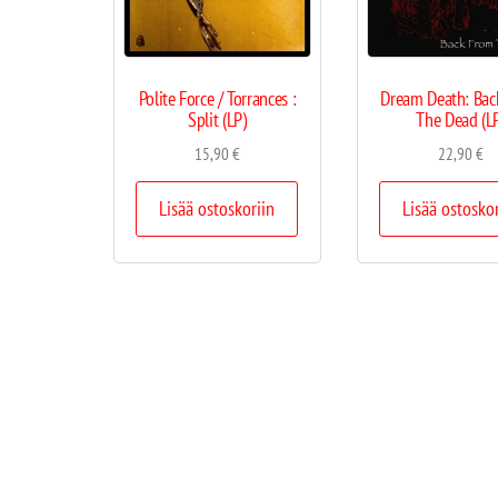
Polite Force / Torrances :
Dream Death: Bac
Split (LP)
The Dead (L
15,90
€
22,90
€
Lisää ostoskoriin
Lisää ostosko