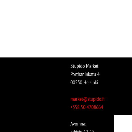
Stupido Market
Porthaninkatu 4
00530 Helsinki
market@stupido.fi
+358 50 4708664
Avoinna:
arkisin 12-18