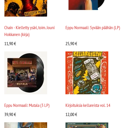
Chain - Kielletty ysäri, toim. Jouni
Eppu Normaali: Syvään päähän (LP)
Hokkanen (kirja)
11,90
€
25,90
€
Eppu Normaali: Mutala (3 LP)
Kirjoituksia kellareista vol. 14
39,90
€
12,00
€