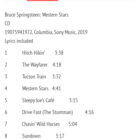
Bruce Springsteen: Western Stars
CD
19075941972, Columbia, Sony Music, 2019
Lyrics included
1
Hitch Hikin’
3:38
2
The Wayfarer
4:18
3
Tucson Train
3:32
4
Western Stars
4:41
5
Sleepy Joe’s Café
3:15
6
Drive Fast (The Stuntman)
4:16
7
Chasin’ Wild Horses
5:04
8
Sundown
3:17