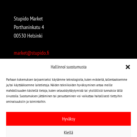
Stupido Market
Porthaninkatu 4
00530 Helsinki
market@stupido.fi
+358 50 4708664
Hallinnoi suostumusta
Avoinna:
Parhaan kokemuksen tarjoamiseksi käytämme teknologioita, kuten evästeitä, tallentaaksemme
ja/tai käyttääksemme laitetietoja. Näiden tekniikoiden hyväksyminen antaa meille
arkisin 12-18
mahdollisuuden käsitellä tietoja, kuten selauskäyttäytymistä tai yksilöllisiä tunnuksia tällä
lauantaisin 12-17
sivustolla. Suostumuksen jättäminen tai peruuttaminen voi vaikuttaa haitallisesti tiettyihin
ominaisuuksiin ja toimintoihin.
Stupido löytyy myös kivijalasta!
Hyväksy
Stupido Marketista löydät niin uudet kuin käytetytkin
Kiellä
levyt, vaatteet, kirjat, korut jne jne…