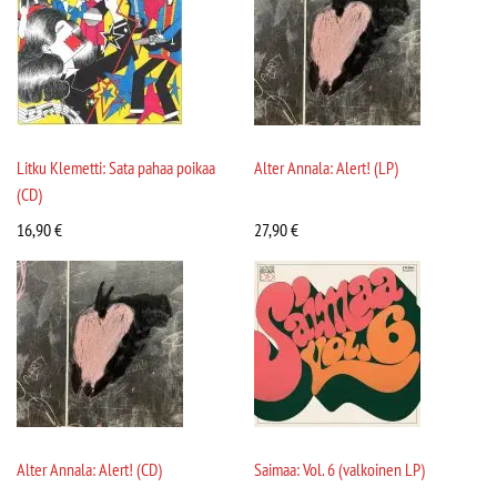
Litku Klemetti: Sata pahaa poikaa
Alter Annala: Alert! (LP)
(CD)
16,90
€
27,90
€
Alter Annala: Alert! (CD)
Saimaa: Vol. 6 (valkoinen LP)