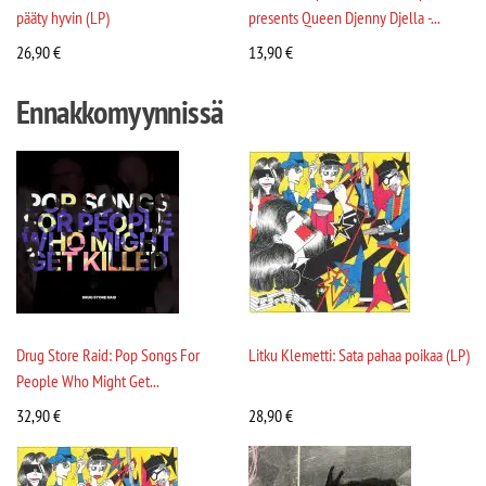
pääty hyvin (LP)
presents Queen Djenny Djella -...
26,90
€
13,90
€
Ennakkomyynnissä
Drug Store Raid: Pop Songs For
Litku Klemetti: Sata pahaa poikaa (LP)
People Who Might Get...
32,90
€
28,90
€