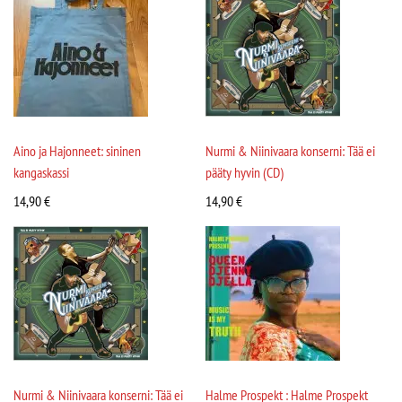
Aino ja Hajonneet: sininen
Nurmi & Niinivaara konserni: Tää ei
kangaskassi
pääty hyvin (CD)
14,90
€
14,90
€
Nurmi & Niinivaara konserni: Tää ei
Halme Prospekt : Halme Prospekt