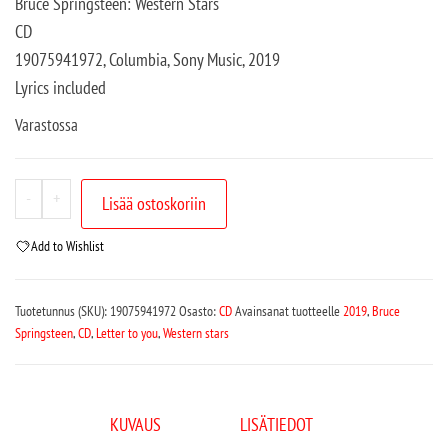
Bruce Springsteen: Western Stars
CD
19075941972, Columbia, Sony Music, 2019
Lyrics included
Varastossa
-
+
Lisää ostoskoriin
Add to Wishlist
Tuotetunnus (SKU):
19075941972
Osasto:
CD
Avainsanat tuotteelle
2019
,
Bruce
Springsteen
,
CD
,
Letter to you
,
Western stars
KUVAUS
LISÄTIEDOT