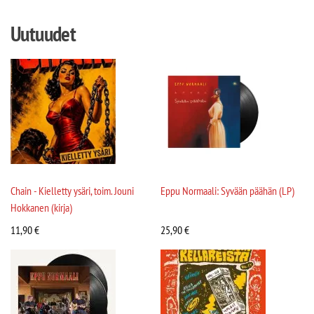
Uutuudet
Chain - Kielletty ysäri, toim. Jouni
Eppu Normaali: Syvään päähän (LP)
Hokkanen (kirja)
11,90
€
25,90
€