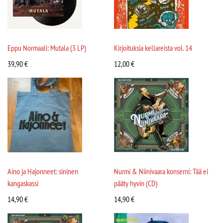
Eppu Normaali: Mutala (3 LP)
Kirjoituksia kellareista vol. 14
39,90
€
12,00
€
Aino ja Hajonneet: sininen
Nurmi & Niinivaara konserni: Tää ei
kangaskassi
pääty hyvin (CD)
14,90
€
14,90
€