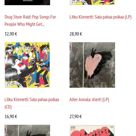
Drug Store Raid: Pop Songs For
Litku Klemetti: Sata pahaa poikaa (LP)
People Who Might Get...
32,90
€
28,90
€
Litku Klemetti: Sata pahaa poikaa
Alter Annala: Alert! (LP)
(CD)
16,90
€
27,90
€