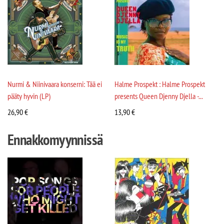
Nurmi & Niinivaara konserni: Tää ei
Halme Prospekt : Halme Prospekt
pääty hyvin (LP)
presents Queen Djenny Djella -...
26,90
€
13,90
€
Ennakkomyynnissä