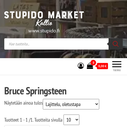
Stupido Market – verkossa ja kivijalassa
Stupido Market on vaihtoehtomusaan
erikoistunut verkko- sekä
kivijalkakauppa Helsingissä Kallion
sydämessä.
0
0,00
€
Valikko
Bruce Springsteen
Näytetään ainoa tulos
Tuotteet
1 - 1
/
1
. Tuotteita sivulla