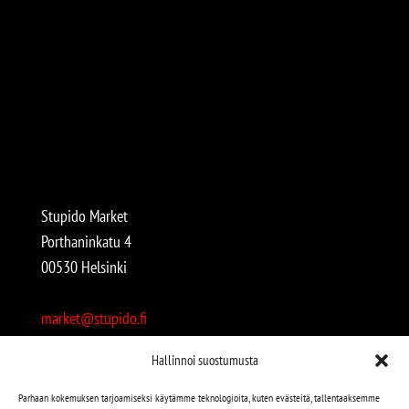
Stupido Market
Porthaninkatu 4
00530 Helsinki
market@stupido.fi
+358 50 4708664
Hallinnoi suostumusta
Avoinna:
Parhaan kokemuksen tarjoamiseksi käytämme teknologioita, kuten evästeitä, tallentaaksemme