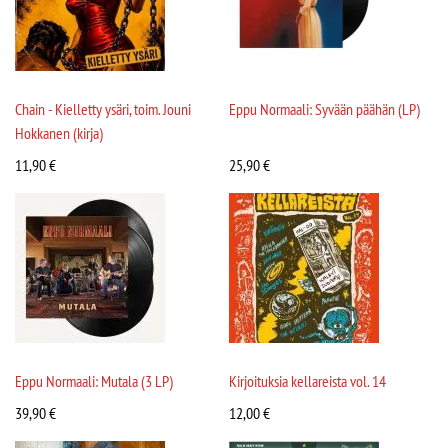
Chain - Kielletty ysäri, toim. Jouni
Eppu Normaali: Syvään päähän (LP)
Hokkanen (kirja)
11,90
€
25,90
€
Eppu Normaali: Mutala (3 LP)
Kirjoituksia kellareista vol. 14
39,90
€
12,00
€