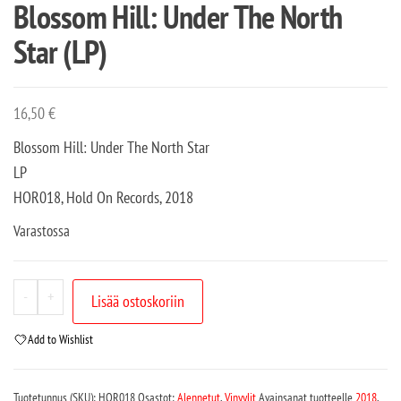
Blossom Hill: Under The North
Star (LP)
16,50
€
Blossom Hill: Under The North Star
LP
HOR018, Hold On Records, 2018
Varastossa
-
+
Lisää ostoskoriin
Add to Wishlist
Tuotetunnus (SKU):
HOR018
Osastot:
Alennetut
,
Vinyylit
Avainsanat tuotteelle
2018
,