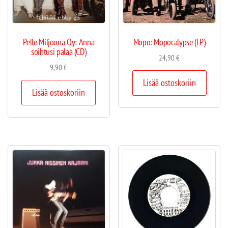
Pelle Miljoona Oy: Anna
Mopo: Mopocalypse (LP)
soihtusi palaa (CD)
24,90
€
9,90
€
Lisää ostoskoriin
Lisää ostoskoriin