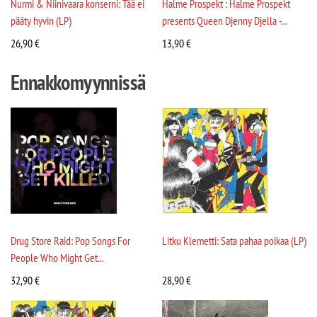
Nurmi & Niinivaara konserni: Tää ei
Halme Prospekt : Halme Prospekt
pääty hyvin (LP)
presents Queen Djenny Djella -...
26,90
€
13,90
€
Ennakkomyynnissä
Drug Store Raid: Pop Songs For
Litku Klemetti: Sata pahaa poikaa (LP)
People Who Might Get...
32,90
€
28,90
€