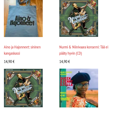
Aino ja Hajonneet: sininen
Nurmi & Niinivaara konserni: Tää ei
kangaskassi
pääty hyvin (CD)
14,90
€
14,90
€