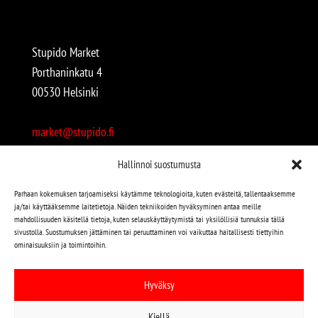
Stupido Market
Porthaninkatu 4
00530 Helsinki
market@stupido.fi
+358 50 4708664
Hallinnoi suostumusta
Avoinna:
Parhaan kokemuksen tarjoamiseksi käytämme teknologioita, kuten evästeitä, tallentaaksemme
ja/tai käyttääksemme laitetietoja. Näiden tekniikoiden hyväksyminen antaa meille
arkisin 12-18
mahdollisuuden käsitellä tietoja, kuten selauskäyttäytymistä tai yksilöllisiä tunnuksia tällä
lauantaisin 12-17
sivustolla. Suostumuksen jättäminen tai peruuttaminen voi vaikuttaa haitallisesti tiettyihin
ominaisuuksiin ja toimintoihin.
Stupido löytyy myös kivijalasta!
Hyväksy
Stupido Marketista löydät niin uudet kuin käytetytkin
Kiellä