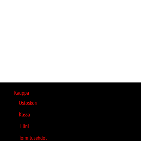
Kauppa
Ostoskori
Kassa
Tilini
Toimitusehdot