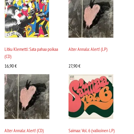
Litku Klemetti: Sata pahaa poikaa
Alter Annala: Alert! (LP)
(CD)
16,90
€
27,90
€
Alter Annala: Alert! (CD)
Saimaa: Vol. 6 (valkoinen LP)