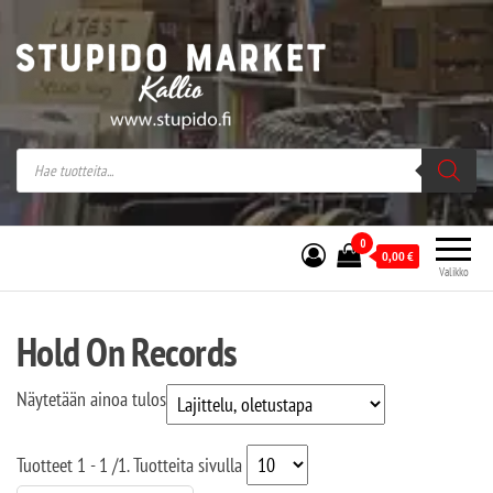
Stupido Market – verkossa ja kivijalassa
Stupido Market on vaihtoehtomusaan
erikoistunut verkko- sekä
kivijalkakauppa Helsingissä Kallion
sydämessä.
0
0,00
€
Valikko
Hold On Records
Näytetään ainoa tulos
Tuotteet
1 - 1
/
1
. Tuotteita sivulla