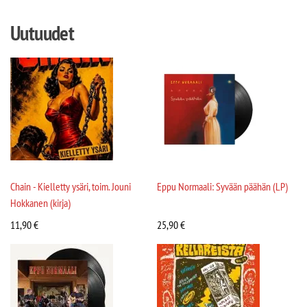
Uutuudet
Chain - Kielletty ysäri, toim. Jouni
Eppu Normaali: Syvään päähän (LP)
Hokkanen (kirja)
11,90
€
25,90
€