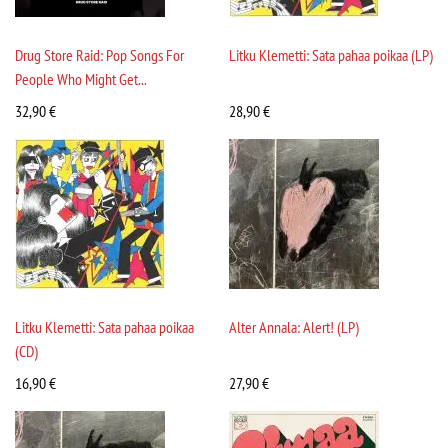
Drug Store Raid: Pop Songs For
Litku Klemetti: Sata pahaa poikaa (LP)
People Who Might Get...
32,90
€
28,90
€
Litku Klemetti: Sata pahaa poikaa
Alter Annala: Alert! (LP)
(CD)
16,90
€
27,90
€