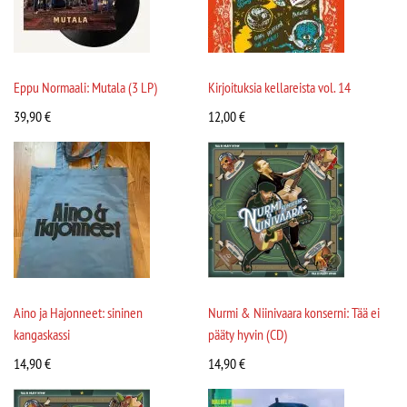
Eppu Normaali: Mutala (3 LP)
Kirjoituksia kellareista vol. 14
39,90
€
12,00
€
Aino ja Hajonneet: sininen
Nurmi & Niinivaara konserni: Tää ei
kangaskassi
pääty hyvin (CD)
14,90
€
14,90
€