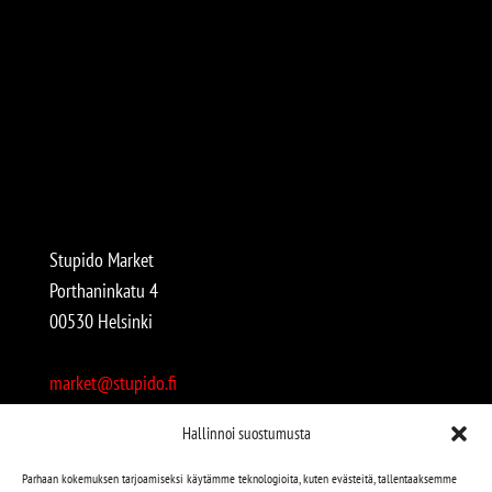
Stupido Market
Porthaninkatu 4
00530 Helsinki
market@stupido.fi
+358 50 4708664
Hallinnoi suostumusta
Avoinna:
Parhaan kokemuksen tarjoamiseksi käytämme teknologioita, kuten evästeitä, tallentaaksemme