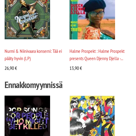
Nurmi & Niinivaara konserni: Tää ei
Halme Prospekt : Halme Prospekt
pääty hyvin (LP)
presents Queen Djenny Djella -...
26,90
€
13,90
€
Ennakkomyynnissä