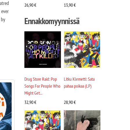
hatred
26,90
€
13,90
€
 ever
Ennakkomyynnissä
 by
Drug Store Raid: Pop
Litku Klemetti: Sata
Songs For People Who
pahaa poikaa (LP)
Might Get...
32,90
€
28,90
€