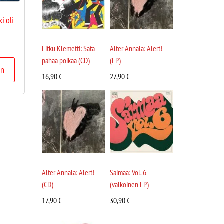
i oli
Litku Klemetti: Sata
Alter Annala: Alert!
pahaa poikaa (CD)
(LP)
in
16,90
€
27,90
€
Alter Annala: Alert!
Saimaa: Vol. 6
(CD)
(valkoinen LP)
17,90
€
30,90
€