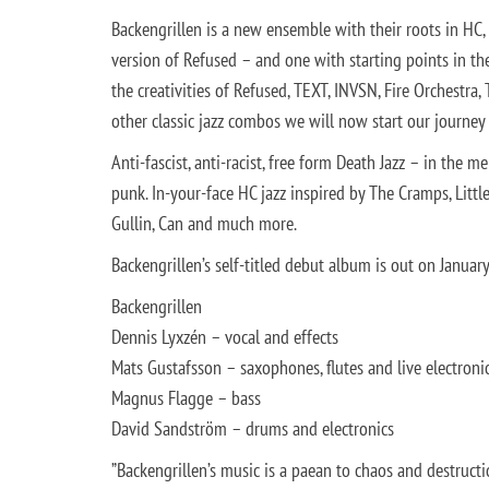
Backengrillen is a new ensemble with their roots in HC,
version of Refused – and one with starting points in th
the creativities of Refused, TEXT, INVSN, Fire Orchestra,
other classic jazz combos we will now start our journey
Anti-fascist, anti-racist, free form Death Jazz – in the 
punk. In-your-face HC jazz inspired by The Cramps, Little 
Gullin, Can and much more.
Backengrillen’s self-titled debut album is out on Januar
Backengrillen
Dennis Lyxzén – vocal and effects
Mats Gustafsson – saxophones, flutes and live electroni
Magnus Flagge – bass
David Sandström – drums and electronics
”Backengrillen’s music is a paean to chaos and destructio