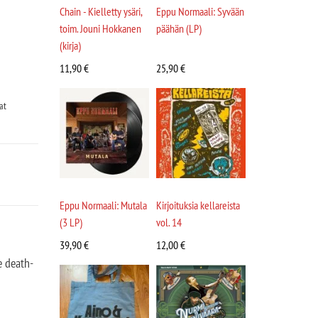
Chain - Kielletty ysäri,
Eppu Normaali: Syvään
toim. Jouni Hokkanen
päähän (LP)
(kirja)
11,90
€
25,90
€
at
Eppu Normaali: Mutala
Kirjoituksia kellareista
(3 LP)
vol. 14
39,90
€
12,00
€
e death-