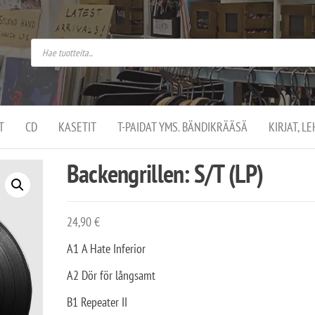
do
arket on
omusaan
t –
ut
ssa
kä
kauppa
ä
lassa
T
CD
KASETIT
T-PAIDAT YMS. BÄNDIKRÄÄSÄ
KIRJAT, L
.
Backengrillen: S/T (LP)
24,90
€
A1 A Hate Inferior
A2 Dör för långsamt
B1 Repeater II