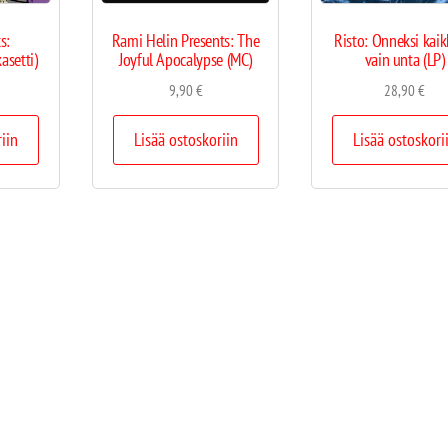
s:
Rami Helin Presents: The
Risto: Onneksi kaikk
asetti)
Joyful Apocalypse (MC)
vain unta (LP)
9,90
€
28,90
€
riin
Lisää ostoskoriin
Lisää ostoskori