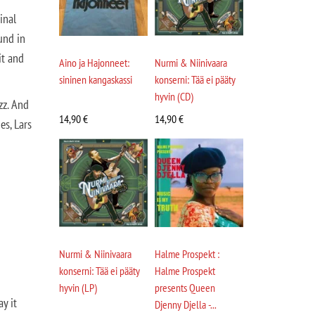
inal
und in
it and
Aino ja Hajonneet:
Nurmi & Niinivaara
sininen kangaskassi
konserni: Tää ei pääty
hyvin (CD)
zz. And
14,90
€
14,90
€
es, Lars
Nurmi & Niinivaara
Halme Prospekt :
konserni: Tää ei pääty
Halme Prospekt
hyvin (LP)
presents Queen
y it
Djenny Djella -...