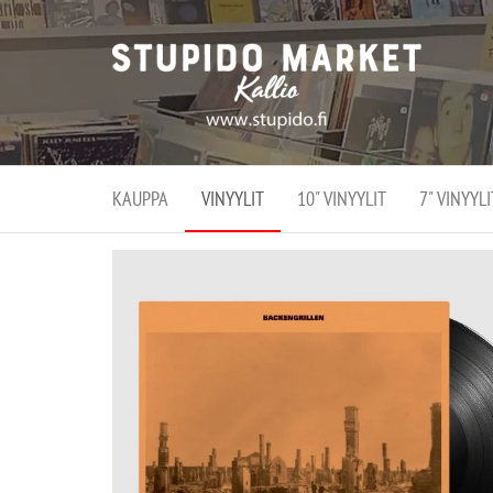
Stupi
Stupido M
vaihtoeht
Marke
erikoistun
verko
verkko- se
kivijalka
ja
Helsingiss
kivija
Kallion
KAUPPA
VINYYLIT
10" VINYYLIT
7" VINYYLI
sydämessä