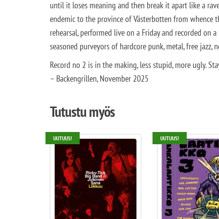
until it loses meaning and then break it apart like a rav
endemic to the province of Västerbotten from whence the
rehearsal, performed live on a Friday and recorded on a 
seasoned purveyors of hardcore punk, metal, free jazz, no
Record no 2 is in the making, less stupid, more ugly. Sta
– Backengrillen, November 2025
Tutustu myös
UUTUUS!
UUTUUS!