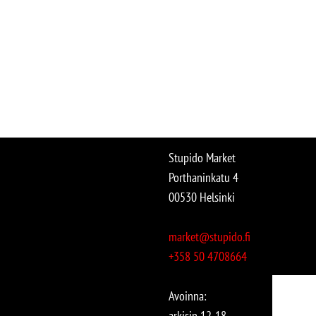
Stupido Market
Porthaninkatu 4
00530 Helsinki
market@stupido.fi
+358 50 4708664
Avoinna:
arkisin 12-18