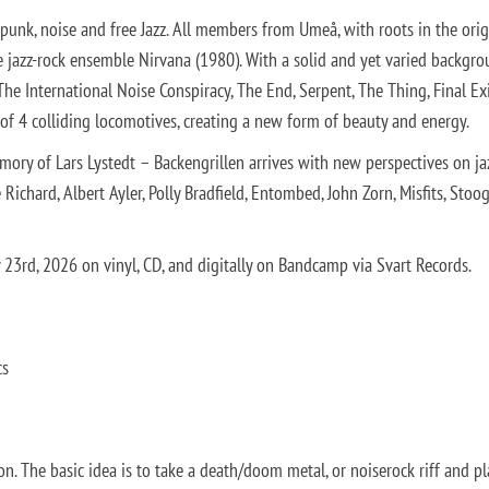
 punk, noise and free Jazz. All members from Umeå, with roots in the orig
e jazz-rock ensemble Nirvana (1980). With a solid and yet varied backgro
 The International Noise Conspiracy, The End, Serpent, The Thing, Final Ex
 of 4 colliding locomotives, creating a new form of beauty and energy.
memory of Lars Lystedt – Backengrillen arrives with new perspectives on ja
Richard, Albert Ayler, Polly Bradfield, Entombed, John Zorn, Misfits, Stoog
y 23rd, 2026 on vinyl, CD, and digitally on Bandcamp via Svart Records.
cs
n. The basic idea is to take a death/doom metal, or noiserock riff and pla