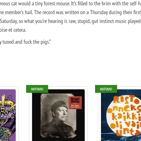
enous cat would a tiny forest mouse. It’s filled to the brim with the self-
 member’s hail. The record was written on a Thursday during their first
Saturday, so what you’re hearing is raw, stupid, gut instinct music played
ise et cetera.
y tuned and fuck the pigs.”
UUTUUS!
UUTUUS!