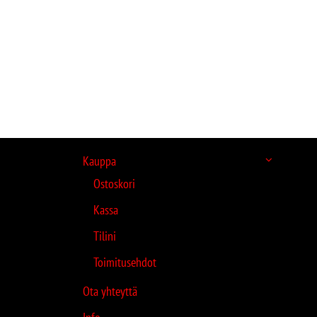
Kauppa
Ostoskori
Kassa
Tilini
Toimitusehdot
Ota yhteyttä