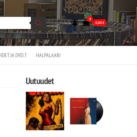
0
0,00
€
EHDET JA DVD:T
HALPALAARI
Uutuudet