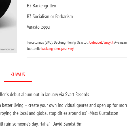
B2 Backengrillen
B3 Socialism or Barbarism
Varasto loppu
Tuotetunnus (SKU):
Backengrillen lp
Osastot:
Uutuudet
,
Vinyylit
Avainsan
tuotteelle
backengrillen
,
jazz
,
vinyl
KUVAUS
rillen’s debut album out in January via Svart Records
r a better living – create your own individual genres and open up for mor
troying the local and global stupidities around us” -Mats Gustafsson
will ruin someone’s day. Haha.” -David Sandström