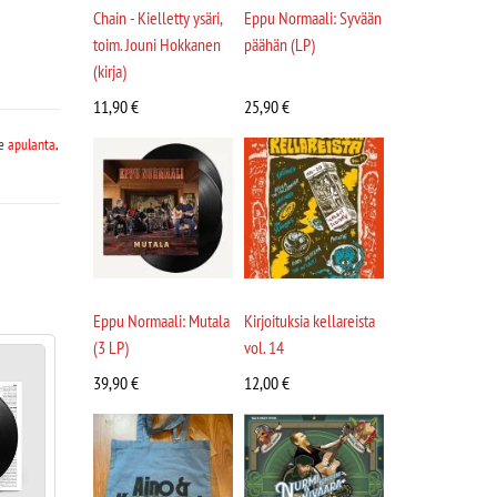
Chain - Kielletty ysäri,
Eppu Normaali: Syvään
toim. Jouni Hokkanen
päähän (LP)
(kirja)
11,90
€
25,90
€
le
apulanta
,
Eppu Normaali: Mutala
Kirjoituksia kellareista
(3 LP)
vol. 14
39,90
€
12,00
€