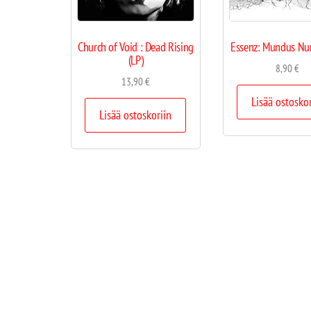
Church of Void : Dead Rising
Essenz: Mundus Nu
(LP)
8,90
€
13,90
€
Lisää ostosko
Lisää ostoskoriin