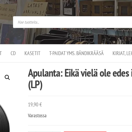
do
arket on
omusaan
t –
ut
ssa
kä
kauppa
ä
lassa
T
CD
KASETIT
T-PAIDAT YMS. BÄNDIKRÄÄSÄ
KIRJAT, L
.
Apulanta: Eikä vielä ole edes 
(LP)
19,90
€
Varastossa