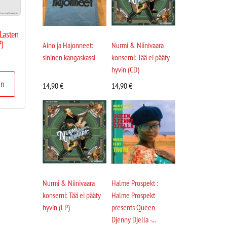
Lasten
)
Aino ja Hajonneet:
Nurmi & Niinivaara
sininen kangaskassi
konserni: Tää ei pääty
hyvin (CD)
in
14,90
€
14,90
€
Nurmi & Niinivaara
Halme Prospekt :
konserni: Tää ei pääty
Halme Prospekt
hyvin (LP)
presents Queen
Djenny Djella -...