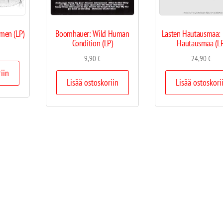
men (LP)
Boomhauer: Wild Human
Lasten Hautausmaa: 
Condition (LP)
Hautausmaa (LP
9,90
€
24,90
€
riin
Lisää ostoskoriin
Lisää ostoskori