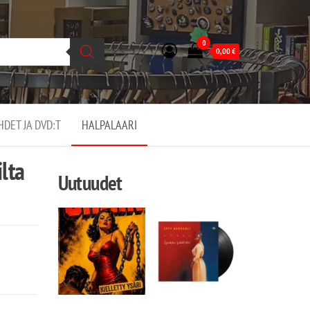
0
0,00
€
EHDET JA DVD:T
HALPALAARI
ilta
Uutuudet