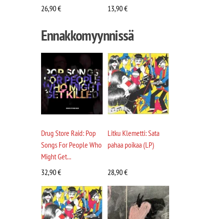
26,90
€
13,90
€
Ennakkomyynnissä
Drug Store Raid: Pop
Litku Klemetti: Sata
Songs For People Who
pahaa poikaa (LP)
Might Get...
32,90
€
28,90
€