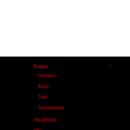
Kauppa
Ostoskori
Kassa
Tilini
Toimitusehdot
Ota yhteyttä