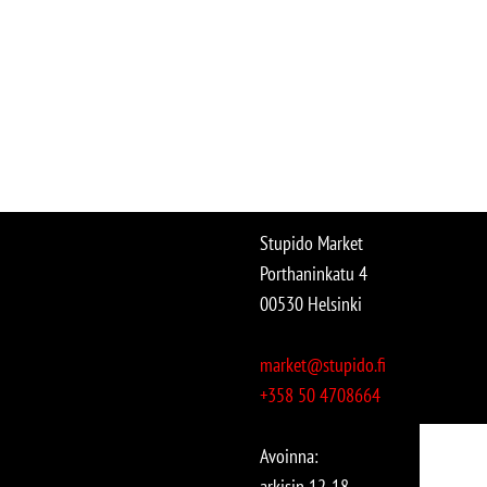
Stupido Market
Porthaninkatu 4
00530 Helsinki
market@stupido.fi
+358 50 4708664
Avoinna:
arkisin 12-18