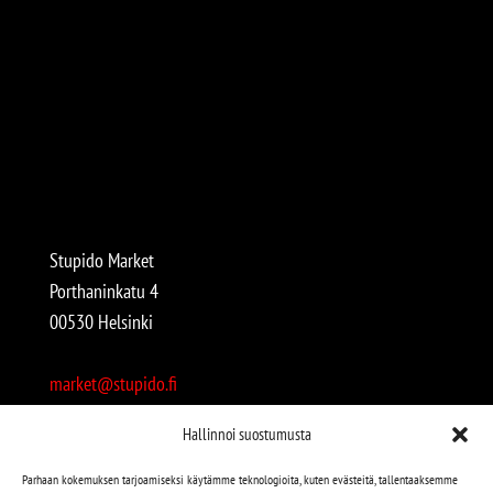
Stupido Market
Porthaninkatu 4
00530 Helsinki
market@stupido.fi
+358 50 4708664
Hallinnoi suostumusta
Avoinna:
Parhaan kokemuksen tarjoamiseksi käytämme teknologioita, kuten evästeitä, tallentaaksemme