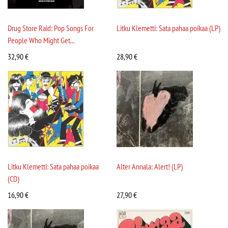
Drug Store Raid: Pop Songs For
Litku Klemetti: Sata pahaa poikaa (LP)
People Who Might Get...
32,90
€
28,90
€
Litku Klemetti: Sata pahaa poikaa
Alter Annala: Alert! (LP)
(CD)
16,90
€
27,90
€