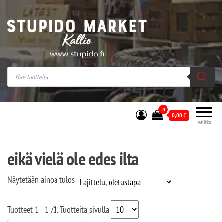
Stupido Market – verkossa ja kivijalassa
Stupido Market on vaihtoehtomusaan
erikoistunut verkko- sekä
kivijalkakauppa Helsingissä Kallion
sydämessä.
0
0,00
€
Valikko
eikä vielä ole edes ilta
Näytetään ainoa tulos
Tuotteet
1 - 1
/
1
. Tuotteita sivulla