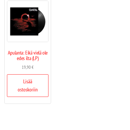
Apulanta: Eikä vielä ole
edes ilta (LP)
19,90
€
Lisää
ostoskoriin