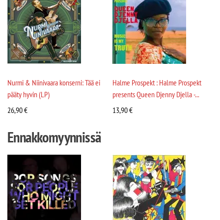
Nurmi & Niinivaara konserni: Tää ei
Halme Prospekt : Halme Prospekt
pääty hyvin (LP)
presents Queen Djenny Djella -...
26,90
€
13,90
€
Ennakkomyynnissä