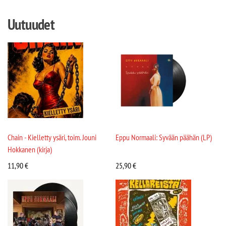
Uutuudet
Chain - Kielletty ysäri, toim. Jouni
Eppu Normaali: Syvään päähän (LP)
Hokkanen (kirja)
11,90
€
25,90
€