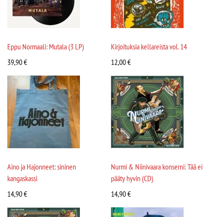
Eppu Normaali: Mutala (3 LP)
Kirjoituksia kellareista vol. 14
39,90
€
12,00
€
Aino ja Hajonneet: sininen
Nurmi & Niinivaara konserni: Tää ei
kangaskassi
pääty hyvin (CD)
14,90
€
14,90
€