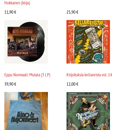
Hokkanen (kirja)
11,90
€
25,90
€
Eppu Normaali: Mutala (3 LP)
Kirjoituksia kellareista vol. 14
39,90
€
12,00
€