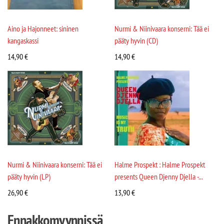
Aino ja Hajonneet: sininen
Nurmi & Niinivaara konserni: Tää ei
kangaskassi
pääty hyvin (CD)
14,90
€
14,90
€
Nurmi & Niinivaara konserni: Tää ei
Halme Prospekt : Halme Prospekt
pääty hyvin (LP)
presents Queen Djenny Djella -...
26,90
€
13,90
€
Ennakkomyynnissä