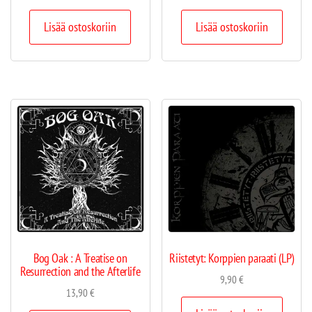
Lisää ostoskoriin
Lisää ostoskoriin
Bog Oak : A Treatise on
Riistetyt: Korppien paraati (LP)
Resurrection and the Afterlife
9,90
€
13,90
€