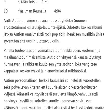
9
Ketään Toista
4:50
10
Maailman Reunalla
4:04
Antti Autio on viime vuosina noussut yhdeksi Suomen
arvostetuimmaksi laulaja-lauluntekijäksi. Odotettu kakkosalbumi
jatkaa Aution omailmeistä rock-pop-folk -henkisen musiikin linjaa
syventäen sitä uusiin ulottuvuuksiin.
Pihalla tuulee taas on voimakas albumi rakkauden, kuoleman ja
maailmanlopun maisemista. Autio on yhtyeensä kanssa löytänyt
hurmaavan ja raikkaan kuuloisen yhteissoiton, joka vangitsee
kappaleet koskettavaksi ja hienovireiseksi tulkinnoiksi.
Aution persoonallinen, herkkä lauluääni soi heleästi vuorotellen
sekä polveilevan kitaran että suurieleisten orkesterisovitusten
kyljessä. Äänestä välittyvät sekä suru että lämpö, vahvuus että
herkkyys. Levyllä paikoitellen suuriksi nousevat sovitukset
kääntyvät luontevasti intiimeiksi akustisiksi hetkiksi kadottamatta