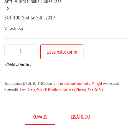
Antti Autio: Pihalla Tuulee Taas
LP
SOIT100, Soit Se Silti, 2019
Varastossa
-
+
Lisää ostoskoriin
Add to Wishlist
Tuotetunnus (SKU):
SOIT100
Osastot:
Finnish punk and indie
,
Vinyylit
Avainsanat
tuotteelle
Antti Autio
,
folk
,
LP
,
Pihalla tuulee taas
,
Pimeys
,
Soit Se Silti
KUVAUS
LISÄTIEDOT