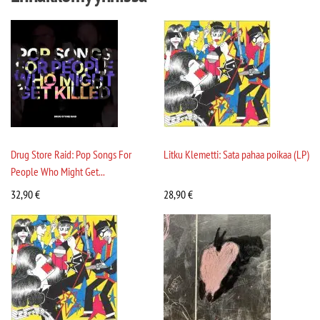
Drug Store Raid: Pop Songs For
Litku Klemetti: Sata pahaa poikaa (LP)
People Who Might Get...
32,90
€
28,90
€