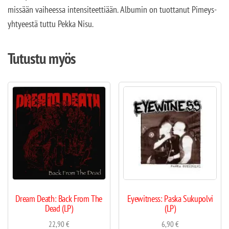
missään vaiheessa intensiteettiään.
Albumin on tuottanut Pimeys-
yhtyeestä tuttu Pekka Nisu.
Tutustu myös
Dream Death: Back From The
Eyewitness: Paska Sukupolvi
Dead (LP)
(LP)
22,90
€
6,90
€