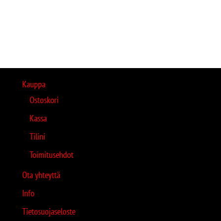
Kauppa
Ostoskori
Kassa
Tilini
Toimitusehdot
Ota yhteyttä
Info
Tietosuojaseloste