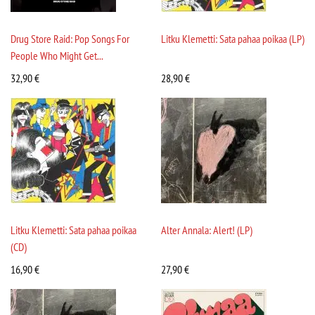
Drug Store Raid: Pop Songs For
Litku Klemetti: Sata pahaa poikaa (LP)
People Who Might Get...
32,90
€
28,90
€
Litku Klemetti: Sata pahaa poikaa
Alter Annala: Alert! (LP)
(CD)
16,90
€
27,90
€