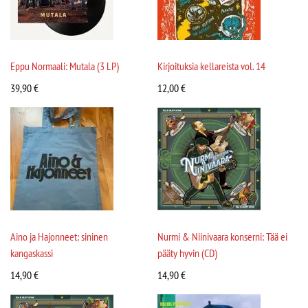
Eppu Normaali: Mutala (3 LP)
Kirjoituksia kellareista vol. 14
39,90
€
12,00
€
Aino ja Hajonneet: sininen
Nurmi & Niinivaara konserni: Tää ei
kangaskassi
pääty hyvin (CD)
14,90
€
14,90
€