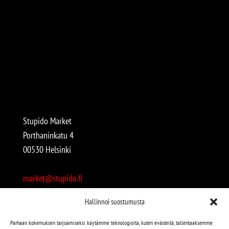
Stupido Market
Porthaninkatu 4
00530 Helsinki
market@stupido.fi
+358 50 4708664
Hallinnoi suostumusta
Avoinna:
Parhaan kokemuksen tarjoamiseksi käytämme teknologioita, kuten evästeitä, tallentaaksemme