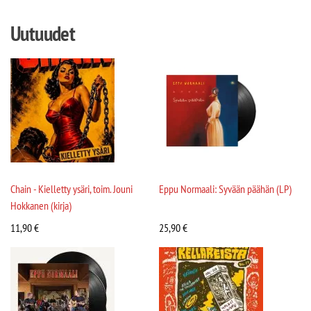
Uutuudet
Chain - Kielletty ysäri, toim. Jouni
Eppu Normaali: Syvään päähän (LP)
Hokkanen (kirja)
11,90
€
25,90
€