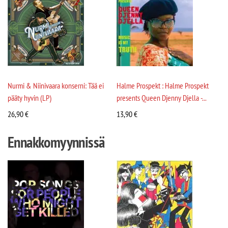
Nurmi & Niinivaara konserni: Tää ei
Halme Prospekt : Halme Prospekt
pääty hyvin (LP)
presents Queen Djenny Djella -...
26,90
€
13,90
€
Ennakkomyynnissä