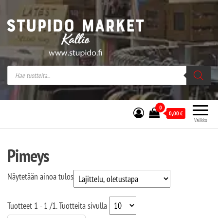
Stupido Market – verkossa ja kivijalassa
Stupido Market on vaihtoehtomusaan
erikoistunut verkko- sekä
kivijalkakauppa Helsingissä Kallion
sydämessä.
0
0,00
€
Valikko
Pimeys
Näytetään ainoa tulos
Tuotteet
1 - 1
/
1
. Tuotteita sivulla