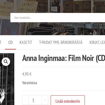
do
arket on
omusaan
t –
ut
ssa
kä
kauppa
ä
lassa
T
CD
KASETIT
T-PAIDAT YMS. BÄNDIKRÄÄSÄ
KIRJAT, L
.
Anna Inginmaa: Film Noir (C
4,90
€
Varastossa
-
+
Lisää ostoskoriin