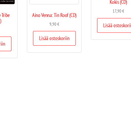
Kokis (CD)
17,90
€
 Tribe
Aino Venna: Tin Roof (CD)
)
9,90
€
Lisää ostoskori
Lisää ostoskoriin
riin