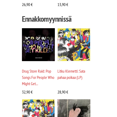
26,90
€
13,90
€
Ennakkomyynnissä
Drug Store Raid: Pop
Litku Klemetti: Sata
Songs For People Who
pahaa poikaa (LP)
Might Get...
32,90
€
28,90
€