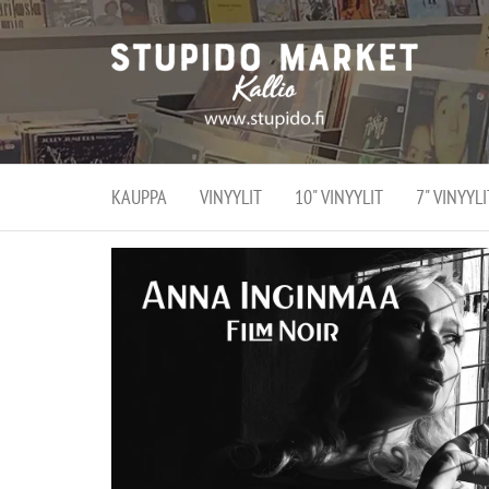
Stupi
Stupido M
vaihtoeht
Marke
erikoistun
verko
verkko- se
kivijalka
ja
Helsingiss
kivija
Kallion
KAUPPA
VINYYLIT
10" VINYYLIT
7" VINYYLI
sydämessä