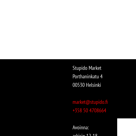
Stupido Market
Porthaninkatu 4
00530 Helsinki
market@stupido.fi
+358 50 4708664
Avoinna:
arkisin 12-18