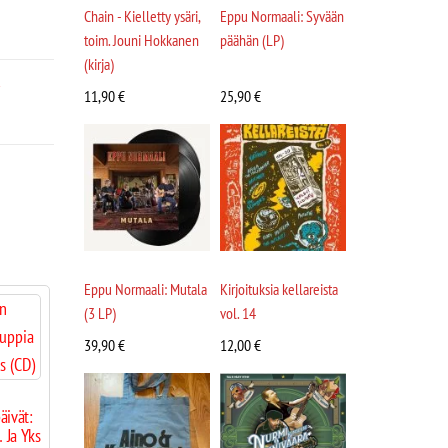
Chain - Kielletty ysäri,
Eppu Normaali: Syvään
toim. Jouni Hokkanen
päähän (LP)
(kirja)
i
11,90
€
25,90
€
Eppu Normaali: Mutala
Kirjoituksia kellareista
(3 LP)
vol. 14
39,90
€
12,00
€
äivät:
 Ja Yks