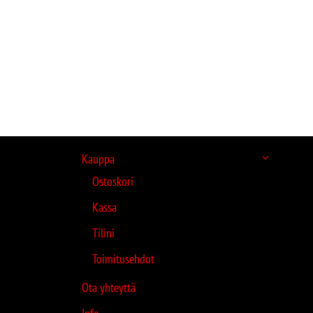
Kauppa
Ostoskori
Kassa
Tilini
Toimitusehdot
Ota yhteyttä