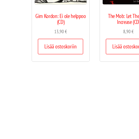
Gim Kordon: Ei ole helppoo
The Mob: Let The
(CD)
Increase (CD
13,90
€
8,90
€
Lisää ostoskoriin
Lisää ostosko