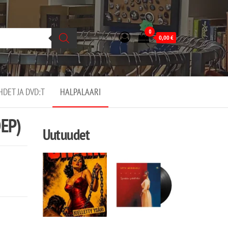
0
0,00
€
EHDET JA DVD:T
HALPALAARI
DEP)
Uutuudet