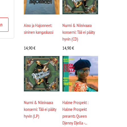
in
Aino ja Hajonneet:
Nurmi & Niinivaara
sininen kangaskassi
konserni: Tää ei pääty
hyvin (CD)
14,90
€
14,90
€
Nurmi & Niinivaara
Halme Prospekt :
konserni: Tää ei pääty
Halme Prospekt
hyvin (LP)
presents Queen
Djenny Djella -...