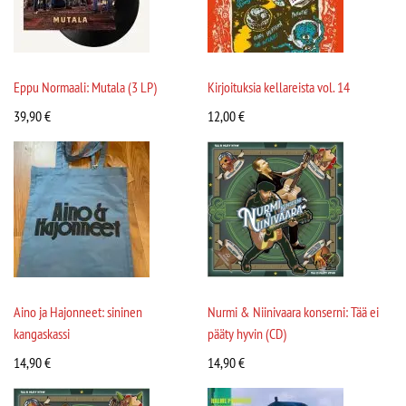
Eppu Normaali: Mutala (3 LP)
Kirjoituksia kellareista vol. 14
39,90
€
12,00
€
Aino ja Hajonneet: sininen
Nurmi & Niinivaara konserni: Tää ei
kangaskassi
pääty hyvin (CD)
14,90
€
14,90
€