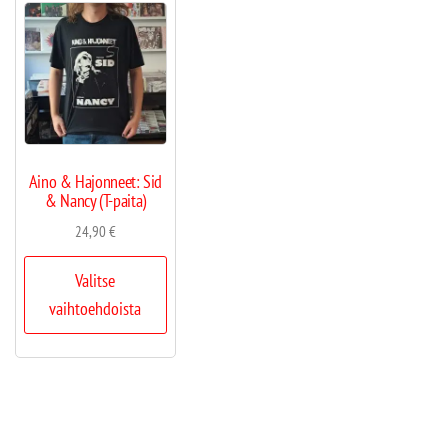
Aino & Hajonneet: Sid
& Nancy (T-paita)
24,90
€
Valitse
vaihtoehdoista