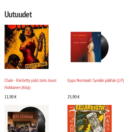
Uutuudet
Chain - Kielletty ysäri, toim. Jouni
Eppu Normaali: Syvään päähän (LP)
Hokkanen (kirja)
11,90
€
25,90
€