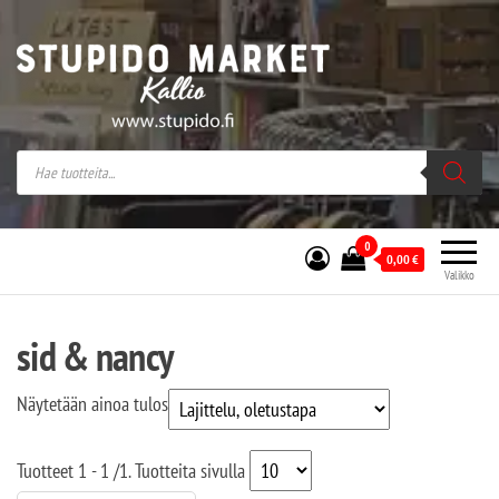
Stupido Market – verkossa ja kivijalassa
Stupido Market on vaihtoehtomusaan
erikoistunut verkko- sekä
kivijalkakauppa Helsingissä Kallion
sydämessä.
0
0,00
€
Valikko
sid & nancy
Näytetään ainoa tulos
Tuotteet
1 - 1
/
1
. Tuotteita sivulla