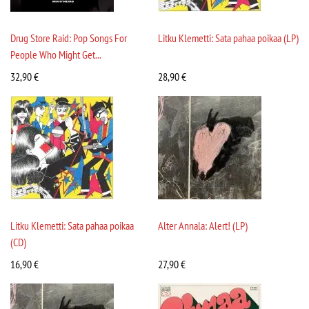
Drug Store Raid: Pop Songs For
Litku Klemetti: Sata pahaa poikaa (LP)
People Who Might Get...
32,90
€
28,90
€
Litku Klemetti: Sata pahaa poikaa
Alter Annala: Alert! (LP)
(CD)
16,90
€
27,90
€