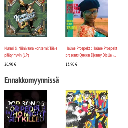
Nurmi & Niinivaara konserni: Tää ei
Halme Prospekt : Halme Prospekt
pääty hyvin (LP)
presents Queen Djenny Djella -...
26,90
€
13,90
€
Ennakkomyynnissä