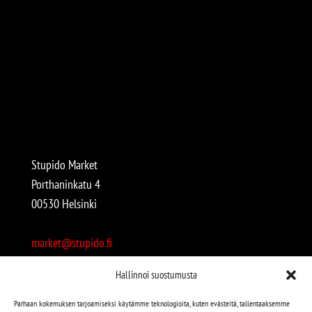
Stupido Market
Porthaninkatu 4
00530 Helsinki
market@stupido.fi
+358 50 4708664
Hallinnoi suostumusta
Avoinna:
Parhaan kokemuksen tarjoamiseksi käytämme teknologioita, kuten evästeitä, tallentaaksemme