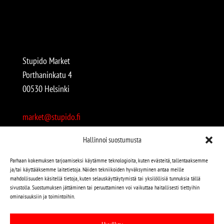
Stupido Market
Porthaninkatu 4
00530 Helsinki
market@stupido.fi
+358 50 4708664
Hallinnoi suostumusta
Avoinna:
Parhaan kokemuksen tarjoamiseksi käytämme teknologioita, kuten evästeitä, tallentaaksemme
ja/tai käyttääksemme laitetietoja. Näiden tekniikoiden hyväksyminen antaa meille
arkisin 12-18
mahdollisuuden käsitellä tietoja, kuten selauskäyttäytymistä tai yksilöllisiä tunnuksia tällä
lauantaisin 12-17
sivustolla. Suostumuksen jättäminen tai peruuttaminen voi vaikuttaa haitallisesti tiettyihin
ominaisuuksiin ja toimintoihin.
Stupido löytyy myös kivijalasta!