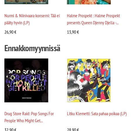
Nurmi & Niinivaara konserni: Tää ei
Halme Prospekt : Halme Prospekt
pääty hyvin (LP)
presents Queen Djenny Djella -...
26,90
€
13,90
€
Ennakkomyynnissä
Drug Store Raid: Pop Songs For
Litku Klemetti: Sata pahaa poikaa (LP)
People Who Might Get...
32,90
€
28,90
€