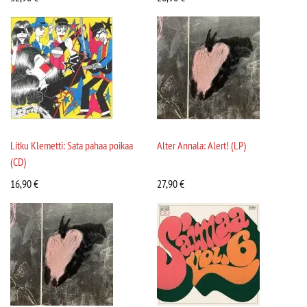
Litku Klemetti: Sata pahaa poikaa
Alter Annala: Alert! (LP)
(CD)
16,90
€
27,90
€