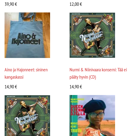
39,90
€
12,00
€
Aino ja Hajonneet: sininen
Nurmi & Niinivaara konserni: Tää ei
kangaskassi
pääty hyvin (CD)
14,90
€
14,90
€