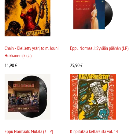
Chain - Kielletty ysäri, toim. Jouni
Eppu Normaali: Syvään päähän (LP)
Hokkanen (kirja)
11,90
€
25,90
€
Eppu Normaali: Mutala (3 LP)
Kirjoituksia kellareista vol. 14