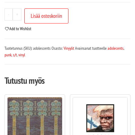
-
+
Lisää ostoskoriin
Add to Wishlist
Tuotetunnus (SKU):
adolescents
Osasto:
Vinyylit
Avainsanat tuotteelle
adolecents
,
punk
,
s/t
,
vinyl
Tutustu myös