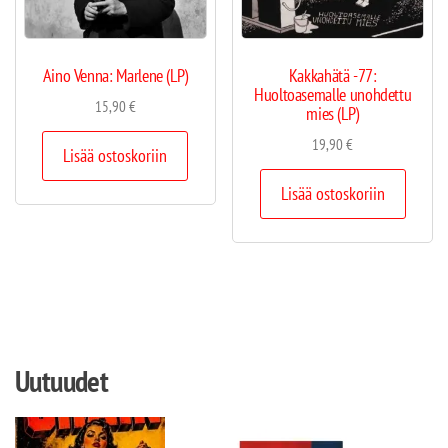
Aino Venna: Marlene (LP)
Kakkahätä -77:
Huoltoasemalle unohdettu
15,90
€
mies (LP)
19,90
€
Lisää ostoskoriin
Lisää ostoskoriin
Uutuudet