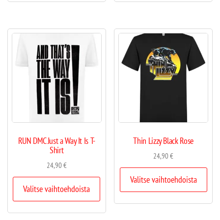
RUN DMC Just a Way It Is T-
Thin Lizzy Black Rose
Shirt
24,90
€
24,90
€
Valitse vaihtoehdoista
Valitse vaihtoehdoista