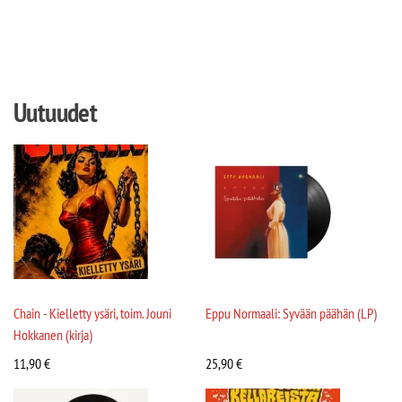
Uutuudet
Chain - Kielletty ysäri, toim. Jouni
Eppu Normaali: Syvään päähän (LP)
Hokkanen (kirja)
11,90
€
25,90
€