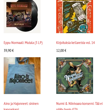
Eppu Normaali: Mutala (3 LP)
Kirjoituksia kellareista vol. 14
39,90
€
12,00
€
Aino ja Hajonneet: sininen
Nurmi & Niinivaara konserni: Tää ei
kangaskassi
pääty hyvin (CD)