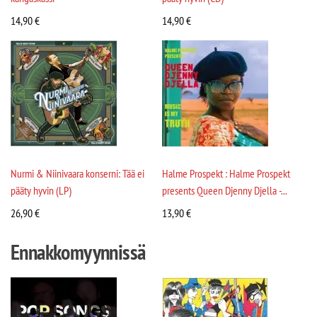
14,90
€
14,90
€
Nurmi & Niinivaara konserni: Tää ei
Halme Prospekt : Halme Prospekt
pääty hyvin (LP)
presents Queen Djenny Djella -...
26,90
€
13,90
€
Ennakkomyynnissä