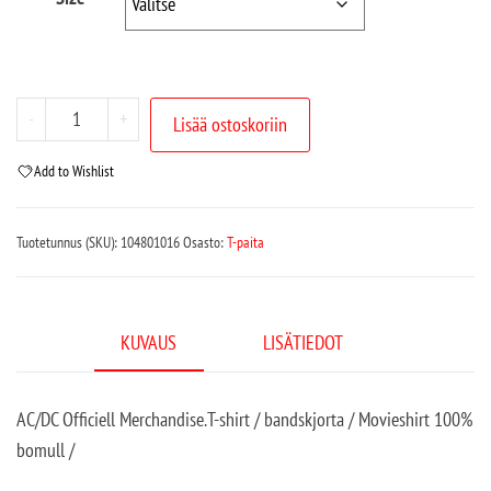
-
+
Lisää ostoskoriin
Add to Wishlist
Tuotetunnus (SKU):
104801016
Osasto:
T-paita
KUVAUS
LISÄTIEDOT
AC/DC Officiell Merchandise.T-shirt / bandskjorta / Movieshirt 100%
bomull /