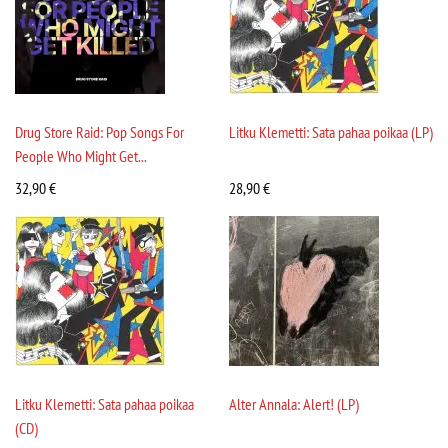
Drug Store Raid: Pop Songs For
Litku Klemetti: Sata pahaa poikaa (LP)
People Who Might Get...
32,90
€
28,90
€
Litku Klemetti: Sata pahaa poikaa
Alter Annala: Alert! (LP)
(CD)