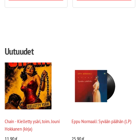
Uutuudet
Chain - Kielletty ysäri, toim. Jouni
Eppu Normaali: Syvään päähän (LP)
Hokkanen (kirja)
11,90
€
25,90
€