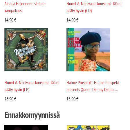
Aino ja Hajonneet: sininen
Nurmi & Niinivaara konserni: Tää ei
kangaskassi
pääty hyvin (CD)
14,90
€
14,90
€
Nurmi & Niinivaara konserni: Tää ei
Halme Prospekt : Halme Prospekt
pääty hyvin (LP)
presents Queen Djenny Djella -...
26,90
€
13,90
€
Ennakkomyynnissä