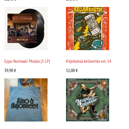
Eppu Normaali: Mutala (3 LP)
Kirjoituksia kellareista vol. 14
39,90
€
12,00
€