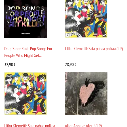
Drug Store Raid: Pop Songs For
Litku Klemetti: Sata pahaa poikaa (LP)
People Who Might Get...
32,90
€
28,90
€
Litku Klemetti: Sata pahaa poikaa
Alter Annala: Alert! (LP)