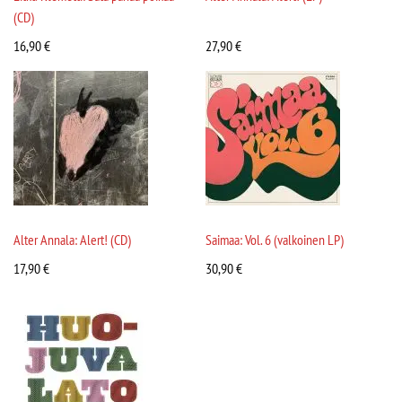
(CD)
16,90
€
27,90
€
Alter Annala: Alert! (CD)
Saimaa: Vol. 6 (valkoinen LP)
17,90
€
30,90
€