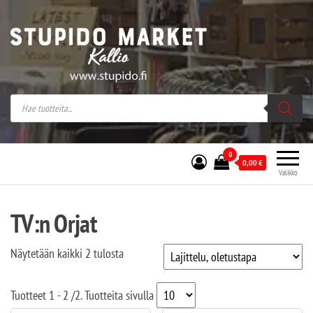
Stupido Market – verkossa ja kivijalassa
Stupido Market on vaihtoehtomusaan
erikoistunut verkko- sekä
kivijalkakauppa Helsingissä Kallion
sydämessä.
0
0,00
€
Valikko
TV:n Orjat
Näytetään kaikki 2 tulosta
Tuotteet
1 - 2
/
2
. Tuotteita sivulla