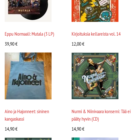
Eppu Normaali: Mutala (3 LP)
Kirjoituksia kellareista vol. 14
39,90
€
12,00
€
Aino ja Hajonneet: sininen
Nurmi & Niinivaara konserni: Tää ei
kangaskassi
pääty hyvin (CD)
14,90
€
14,90
€