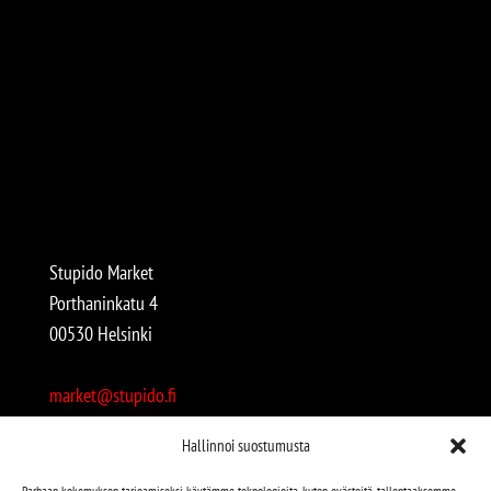
Stupido Market
Porthaninkatu 4
00530 Helsinki
market@stupido.fi
+358 50 4708664
Hallinnoi suostumusta
Avoinna:
Parhaan kokemuksen tarjoamiseksi käytämme teknologioita, kuten evästeitä, tallentaaksemme