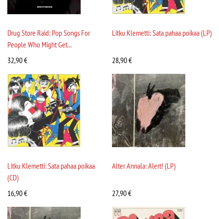
Drug Store Raid: Pop Songs For
Litku Klemetti: Sata pahaa poikaa (LP)
People Who Might Get...
32,90
€
28,90
€
Litku Klemetti: Sata pahaa poikaa
Alter Annala: Alert! (LP)
(CD)
16,90
€
27,90
€