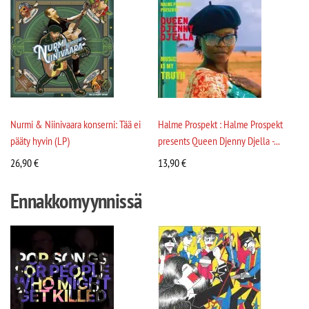
Nurmi & Niinivaara konserni: Tää ei
Halme Prospekt : Halme Prospekt
pääty hyvin (LP)
presents Queen Djenny Djella -...
26,90
€
13,90
€
Ennakkomyynnissä