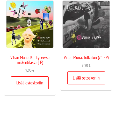
Vihan Muna: Kiihtyneessä
Vihan Muna: Tolkuton (7″ EP)
mielentilassa (LP)
9,90
€
9,90
€
Lisää ostoskoriin
Lisää ostoskoriin