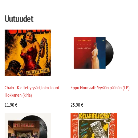
Uutuudet
Chain - Kielletty ysäri, toim. Jouni
Eppu Normaali: Syvään päähän (LP)
Hokkanen (kirja)
11,90
€
25,90
€