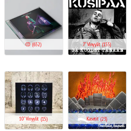
CD
(652)
7" Vinyylit
(155)
10" Vinyylit
(15)
Kasetit
(23)