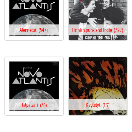
Alennetut
(547)
Finnish punk and indie
(729)
Halpalaari
(76)
Käytetyt
(13)