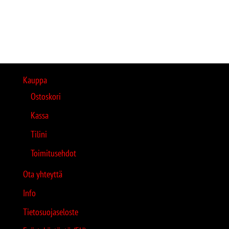
Kauppa
Ostoskori
Kassa
Tilini
Toimitusehdot
Ota yhteyttä
Info
Tietosuojaseloste