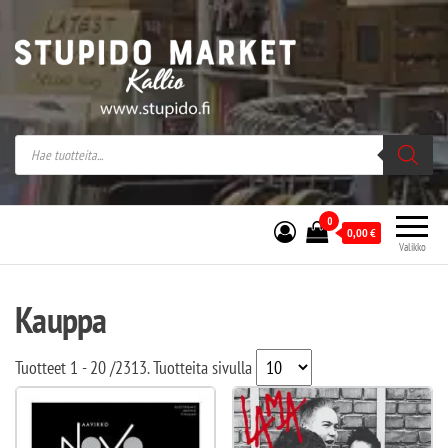
Stupido Market – verkossa ja kivijalassa
Stupido Market on vaihtoehtomusaan
erikoistunut verkko- sekä
kivijalkakauppa Helsingissä Kallion
sydämessä.
0
0,00
€
Valikko
Kauppa
Tuotteet
1 - 20
/
2313
. Tuotteita sivulla