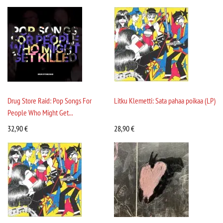
Drug Store Raid: Pop Songs For
Litku Klemetti: Sata pahaa poikaa (LP)
People Who Might Get...
32,90
€
28,90
€