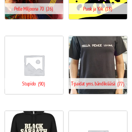
Pelle Miljoona 70
(26)
Punk ja Yäk
(18)
Stupido
(90)
T-paidat yms. bändikrääsä
(77)