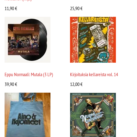
11,90
€
25,90
€
Eppu Normaali: Mutala (3 LP)
Kirjoituksia kellareista vol. 14
39,90
€
12,00
€