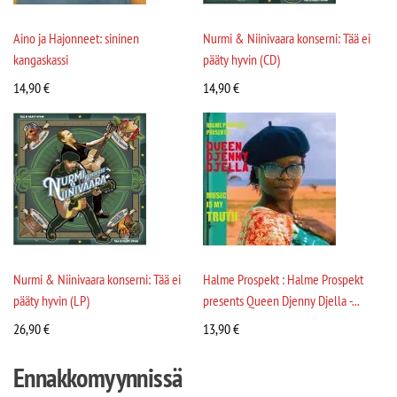
Aino ja Hajonneet: sininen
Nurmi & Niinivaara konserni: Tää ei
kangaskassi
pääty hyvin (CD)
14,90
€
14,90
€
Nurmi & Niinivaara konserni: Tää ei
Halme Prospekt : Halme Prospekt
pääty hyvin (LP)
presents Queen Djenny Djella -...
26,90
€
13,90
€
Ennakkomyynnissä