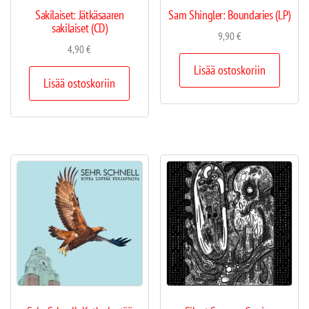
Sakilaiset: Jätkäsaaren
Sam Shingler: Boundaries (LP)
sakilaiset (CD)
9,90
€
4,90
€
Lisää ostoskoriin
Lisää ostoskoriin