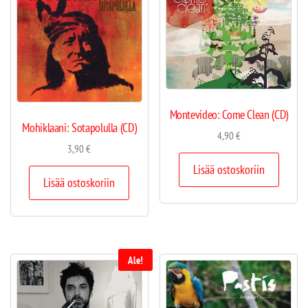
Montevideo: Come Clean (CD)
Mohiklaani: Sotapolulla (CD)
4,90
€
3,90
€
Lisää ostoskoriin
Lisää ostoskoriin
Ale!