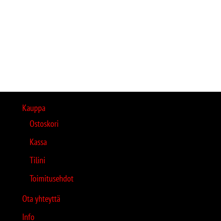
Kauppa
Ostoskori
Kassa
Tilini
Toimitusehdot
Ota yhteyttä
Info