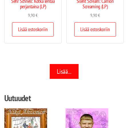
Sehr Schnell: Kotka lentää
Silent Scream: Carrion
perjantaina (LP)
Screaming (LP)
9,90
€
9,90
€
Lisää ostoskoriin
Lisää ostoskoriin
Lisää...
Uutuudet