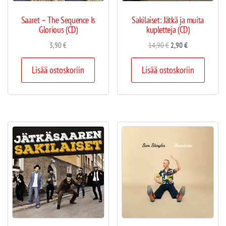
Saaret – The Sequence Is
Sakilaiset: Jätkä ja muita
Glorious (CD)
kupletteja (CD)
3,90
€
14,90
€
2,90
€
Lisää ostoskoriin
Lisää ostoskoriin