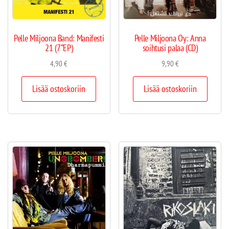
Pelle Miljoona Band: Manifesti
Pelle Miljoona Oy: Anna
21 (7”EP)
soihtusi palaa (CD)
4,90
€
9,90
€
Lisää ostoskoriin
Lisää ostoskoriin