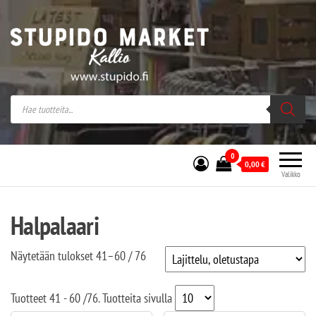
Stupido Market – verkossa ja kivijalassa
Stupido Market on vaihtoehtomusaan
erikoistunut verkko- sekä
kivijalkakauppa Helsingissä Kallion
sydämessä.
0
0,00
€
Valikko
Halpalaari
Näytetään tulokset 41–60 / 76
Tuotteet
41 - 60
/
76
. Tuotteita sivulla