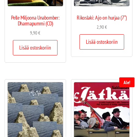
Pelle Miljoona Unabomber:
Rikoslaki: Ajo on hurjaa (7“)
Dharmapummi (CD)
2,90
€
9,90
€
Lisää ostoskoriin
Lisää ostoskoriin
Ale!