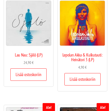
Lau Nau: Själö (LP)
Lepolan Akka & Kulkutauti:
Heinätori 3 (LP)
24,90
€
4,90
€
Lisää ostoskoriin
Lisää ostoskoriin
Ale!
Ale!