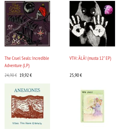
The Cruel Seals: Incredible
VTH: ÄLÄ! (musta 12" EP)
Adventure (LP)
24,90
€
19,92
€
25,90
€