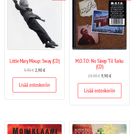
Little Mary Mixup: Sway (CD)
M.O.T.O: No Sleep ’Til Turku
(CD)
9,90
€
2,90
€
19,90
€
9,90
€
Lisää ostoskoriin
Lisää ostoskoriin