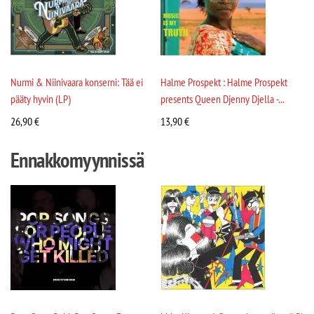
Nurmi & Niinivaara konserni: Tää ei
Halme Prospekt : Halme Prospekt
pääty hyvin (LP)
presents Queen Djenny Djella -...
26,90
€
13,90
€
Ennakkomyynnissä