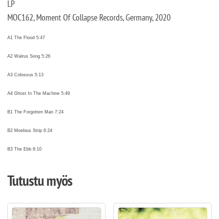
LP
MOC162, Moment Of Collapse Records, Germany, 2020
A1 The Flood 5:47
A2 Walrus Song 5:26
A3 Colossus 5:13
A4 Ghost In The Machine 5:49
B1 The Forgotten Man 7:24
B2 Moebius Strip 6:24
B3 The Ebb 8:10
Tutustu myös