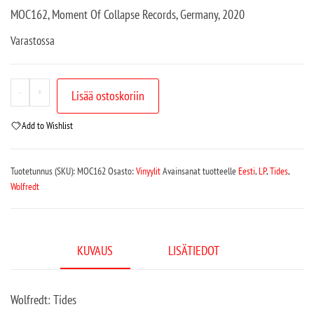
MOC162, Moment Of Collapse Records, Germany, 2020
Varastossa
-
+
Lisää ostoskoriin
Add to Wishlist
Tuotetunnus (SKU):
MOC162
Osasto:
Vinyylit
Avainsanat tuotteelle
Eesti
,
LP
,
Tides
,
Wolfredt
KUVAUS
LISÄTIEDOT
Wolfredt: Tides