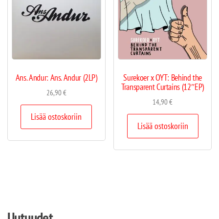
Ans. Andur: Ans. Andur (2LP)
Surekoer x OYT: Behind the
Transparent Curtains (12″EP)
26,90
€
14,90
€
Lisää ostoskoriin
Lisää ostoskoriin
Uutuudet