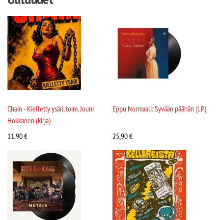
Chain - Kielletty ysäri, toim. Jouni
Eppu Normaali: Syvään päähän (LP)
Hokkanen (kirja)
11,90
€
25,90
€