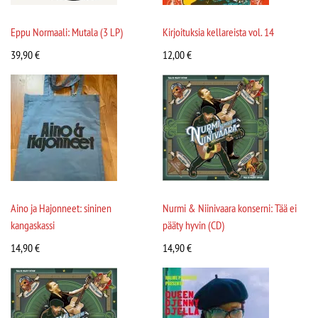
Eppu Normaali: Mutala (3 LP)
Kirjoituksia kellareista vol. 14
39,90
€
12,00
€
Aino ja Hajonneet: sininen
Nurmi & Niinivaara konserni: Tää ei
kangaskassi
pääty hyvin (CD)
14,90
€
14,90
€