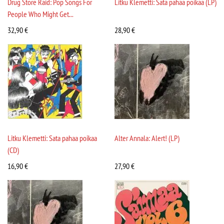
Drug Store Raid: Pop Songs For
Litku Klemetti: Sata pahaa poikaa (LP)
People Who Might Get...
32,90
€
28,90
€
Litku Klemetti: Sata pahaa poikaa
Alter Annala: Alert! (LP)
(CD)
16,90
€
27,90
€