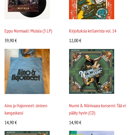
Eppu Normaali: Mutala (3 LP)
Kirjoituksia kellareista vol. 14
39,90
€
12,00
€
Aino ja Hajonneet: sininen
Nurmi & Niinivaara konserni: Tää ei
kangaskassi
pääty hyvin (CD)
14,90
€
14,90
€