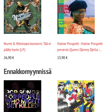
Nurmi & Niinivaara konserni: Tää ei
Halme Prospekt : Halme Prospekt
pääty hyvin (LP)
presents Queen Djenny Djella -...
26,90
€
13,90
€
Ennakkomyynnissä