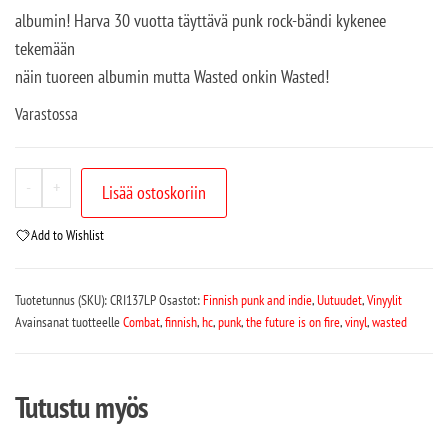
albumin! Harva 30 vuotta täyttävä punk rock-bändi kykenee
tekemään
näin tuoreen albumin mutta Wasted onkin Wasted!
Varastossa
-
+
Lisää ostoskoriin
Add to Wishlist
Tuotetunnus (SKU):
CRI137LP
Osastot:
Finnish punk and indie
,
Uutuudet
,
Vinyylit
Avainsanat tuotteelle
Combat
,
finnish
,
hc
,
punk
,
the future is on fire
,
vinyl
,
wasted
Tutustu myös