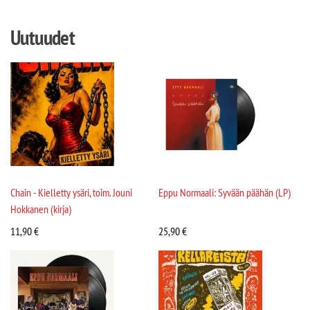
Uutuudet
Chain - Kielletty ysäri, toim. Jouni
Eppu Normaali: Syvään päähän (LP)
Hokkanen (kirja)
11,90
€
25,90
€