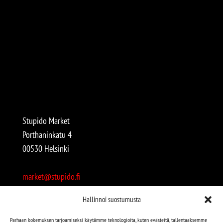
Stupido Market
Porthaninkatu 4
00530 Helsinki
market@stupido.fi
+358 50 4708664
Hallinnoi suostumusta
Avoinna:
Parhaan kokemuksen tarjoamiseksi käytämme teknologioita, kuten evästeitä, tallentaaksemme