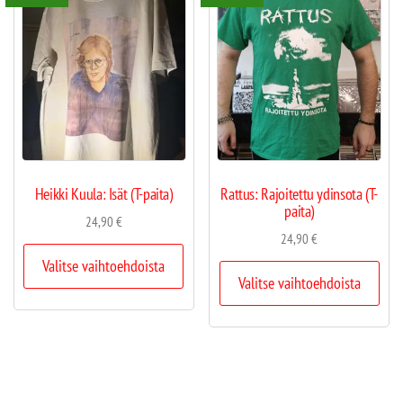
Heikki Kuula: Isät (T-paita)
Rattus: Rajoitettu ydinsota (T-
paita)
24,90
€
24,90
€
Valitse vaihtoehdoista
Valitse vaihtoehdoista