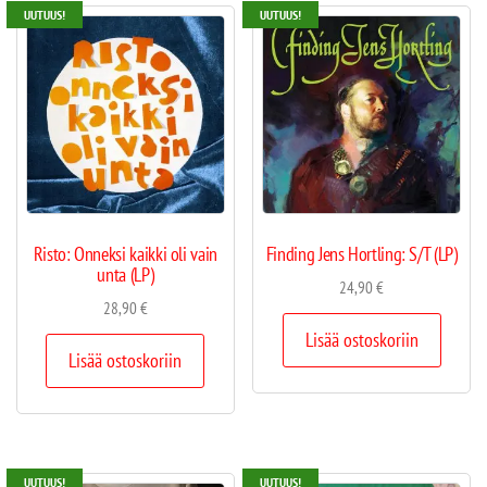
UUTUUS!
UUTUUS!
Risto: Onneksi kaikki oli vain
Finding Jens Hortling: S/T (LP)
unta (LP)
24,90
€
28,90
€
Lisää ostoskoriin
Lisää ostoskoriin
UUTUUS!
UUTUUS!