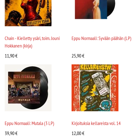
Chain - Kielletty ysäri, toim. Jouni
Eppu Normaali: Syvään päähän (LP)
Hokkanen (kirja)
11,90
€
25,90
€
Eppu Normaali: Mutala (3 LP)
Kirjoituksia kellareista vol. 14
39,90
€
12,00
€