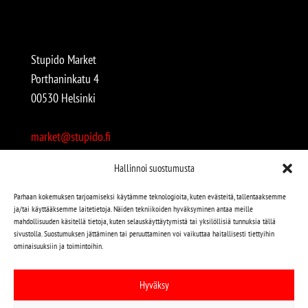
Stupido Market
Porthaninkatu 4
00530 Helsinki
market@stupido.fi
+358 50 4708664
Hallinnoi suostumusta
Avoinna:
Parhaan kokemuksen tarjoamiseksi käytämme teknologioita, kuten evästeitä, tallentaaksemme
ja/tai käyttääksemme laitetietoja. Näiden tekniikoiden hyväksyminen antaa meille
arkisin 12-18
mahdollisuuden käsitellä tietoja, kuten selauskäyttäytymistä tai yksilöllisiä tunnuksia tällä
lauantaisin 12-17
sivustolla. Suostumuksen jättäminen tai peruuttaminen voi vaikuttaa haitallisesti tiettyihin
ominaisuuksiin ja toimintoihin.
Stupido löytyy myös kivijalasta!
Hyväksy
Stupido Marketista löydät niin uudet kuin käytetytkin