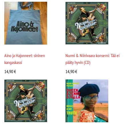
Aino ja Hajonneet: sininen
Nurmi & Niinivaara konserni: Tää ei
kangaskassi
pääty hyvin (CD)
14,90
€
14,90
€