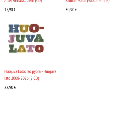
Alter Annala: Alert! (CD)
Saimaa: Vol. 6 (valkoinen LP)
17,90
€
30,90
€
Huojuva Lato: Iso pyörä - Huojuva
lato 2008-2026 (2 CD)
22,90
€