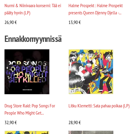
Nurmi & Niinivaara konserni: Tää ei
Halme Prospekt : Halme Prospekt
pääty hyvin (LP)
presents Queen Djenny Djella -...
26,90
€
13,90
€
Ennakkomyynnissä
Drug Store Raid: Pop Songs For
Litku Klemetti: Sata pahaa poikaa (LP)
People Who Might Get...
32,90
€
28,90
€