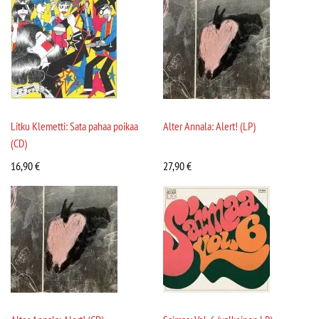
Litku Klemetti: Sata pahaa poikaa
Alter Annala: Alert! (LP)
(CD)
16,90
€
27,90
€