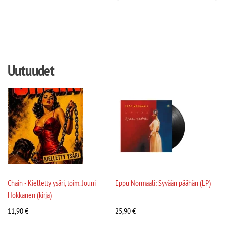
Uutuudet
Chain - Kielletty ysäri, toim. Jouni
Eppu Normaali: Syvään päähän (LP)
Hokkanen (kirja)
11,90
€
25,90
€