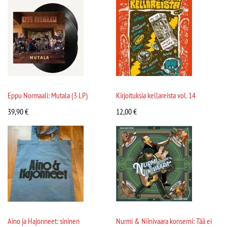
Eppu Normaali: Mutala (3 LP)
Kirjoituksia kellareista vol. 14
39,90
€
12,00
€
Aino ja Hajonneet: sininen
Nurmi & Niinivaara konserni: Tää ei