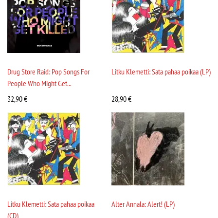
Drug Store Raid: Pop Songs For
Litku Klemetti: Sata pahaa poikaa (LP)
People Who Might Get...
32,90
€
28,90
€
Litku Klemetti: Sata pahaa poikaa
Alter Annala: Alert! (LP)
(CD)