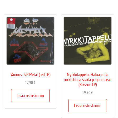
Various: S.P. Metal (red LP)
Nyrkkitappelu: Haluan olla
rocktähti ja saada paljon naisia
17,90
€
(Reissue LP)
19,90
€
Lisää ostoskoriin
Lisää ostoskoriin