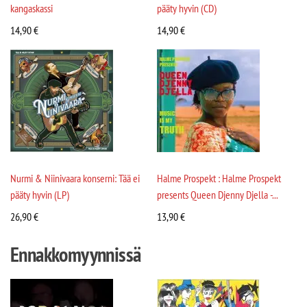
kangaskassi
pääty hyvin (CD)
14,90
€
14,90
€
Nurmi & Niinivaara konserni: Tää ei
Halme Prospekt : Halme Prospekt
pääty hyvin (LP)
presents Queen Djenny Djella -...
26,90
€
13,90
€
Ennakkomyynnissä