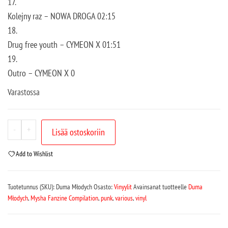
17.
Kolejny raz – NOWA DROGA 02:15
18.
Drug free youth – CYMEON X 01:51
19.
Outro – CYMEON X 0
Varastossa
-
+
Lisää ostoskoriin
Add to Wishlist
Tuotetunnus (SKU):
Duma Młodych
Osasto:
Vinyylit
Avainsanat tuotteelle
Duma
Młodych
,
Mysha Fanzine Compilation
,
punk
,
various
,
vinyl