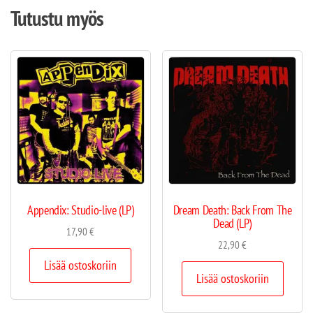
Tutustu myös
Appendix: Studio-live (LP)
Dream Death: Back From The
Dead (LP)
17,90
€
22,90
€
Lisää ostoskoriin
Lisää ostoskoriin