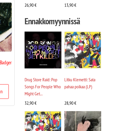
26,90
€
13,90
€
Ennakkomyynnissä
 Badger
Drug Store Raid: Pop
Litku Klemetti: Sata
Songs For People Who
pahaa poikaa (LP)
in
Might Get...
32,90
€
28,90
€