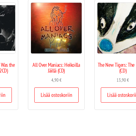
 Was the
All Over Maniacs: Heikoilla
The New Tigers: The
(2CD)
Jäillä (CD)
(CD)
4,90
€
13,90
€
riin
Lisää ostoskoriin
Lisää ostoskori