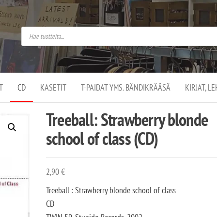
do
arket on
omusaan
t –
ut
ssa
kä
kauppa
ä
lassa
T
CD
KASETIT
T-PAIDAT YMS. BÄNDIKRÄÄSÄ
KIRJAT, L
.
Treeball: Strawberry blonde
school of class (CD)
2,90
€
Treeball : Strawberry blonde school of class
CD