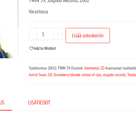
TWIN 59, Stupido Records, 2002
Varastossa
-
+
Lisää ostoskoriin
Add to Wishlist
Tuotetunnus (SKU):
TWIN 59
Osastot:
Alennetut
,
CD
Avainsanat tuotteel
Astrid Swan
,
CD
,
Strawberry blonde school of clas
,
stupido records
,
Treeba
US
LISÄTIEDOT