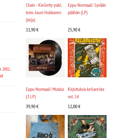
Chain - Kielletty ysäri,
Eppu Normaali: Syvään
toim. Jouni Hokkanen
päähän (LP)
(kirja)
11,90
€
25,90
€
le
2002
,
ll
Eppu Normaali: Mutala
Kirjoituksia kellareista
(3 LP)
vol. 14
39,90
€
12,00
€