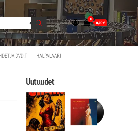
0
0,00
€
EHDET JA DVD:T
HALPALAARI
Uutuudet