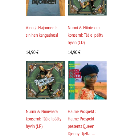
Aino ja Hajonneet:
Nurmi & Niinivaara
sininen kangaskassi
konserni: Tää ei pääty
hyvin (CD)
14,90
€
14,90
€
Nurmi & Niinivaara
Halme Prospekt :
konserni: Tää ei pääty
Halme Prospekt
hyvin (LP)
presents Queen
Djenny Djella -...