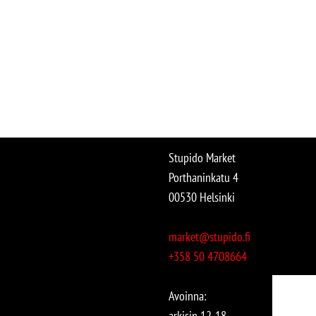
Stupido Market
Porthaninkatu 4
00530 Helsinki
market@stupido.fi
+358 50 4708664
Avoinna:
arkisin 12-18