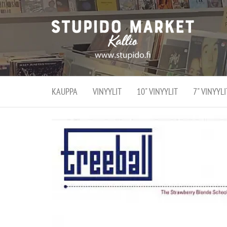
Stupi
Stupido M
vaihtoeht
Marke
erikoistun
verko
verkko- se
kivijalka
ja
Helsingiss
kivija
Kallion
KAUPPA
VINYYLIT
10" VINYYLIT
7" VINYYLI
sydämessä