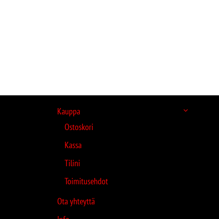
Kauppa
Ostoskori
Kassa
Tilini
Toimitusehdot
Ota yhteyttä