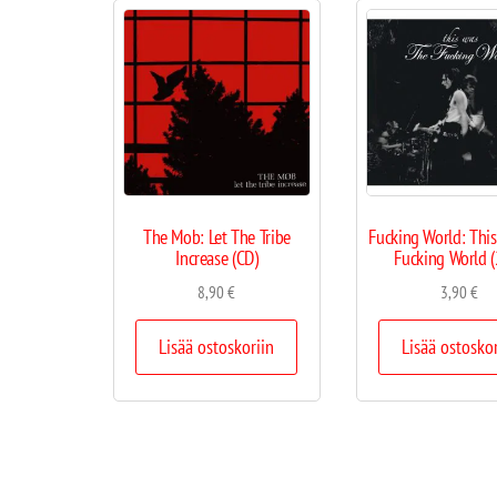
The Mob: Let The Tribe
Fucking World: This
Increase (CD)
Fucking World 
8,90
€
3,90
€
Lisää ostoskoriin
Lisää ostosko