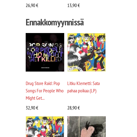
26,90
€
13,90
€
Ennakkomyynnissä
Drug Store Raid: Pop
Litku Klemetti: Sata
Songs For People Who
pahaa poikaa (LP)
Might Get...
32,90
€
28,90
€