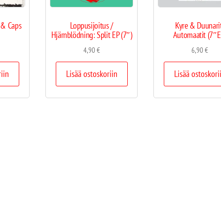
 & Caps
Loppusijoitus /
Kyre & Duunari
Hjärnblödning: Split EP (7″)
Automaatit (7″E
4,90
€
6,90
€
riin
Lisää ostoskoriin
Lisää ostoskori