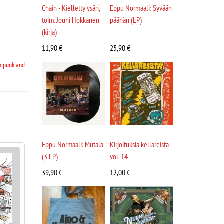
Chain - Kielletty ysäri,
Eppu Normaali: Syvään
toim. Jouni Hokkanen
päähän (LP)
(kirja)
11,90
€
25,90
€
h punk and
Eppu Normaali: Mutala
Kirjoituksia kellareista
(3 LP)
vol. 14
39,90
€
12,00
€