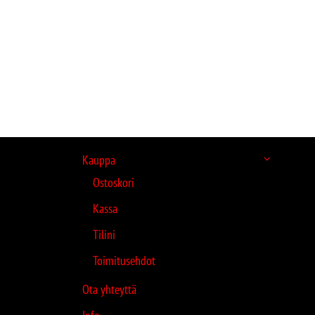
Kauppa
Ostoskori
Kassa
Tilini
Toimitusehdot
Ota yhteyttä