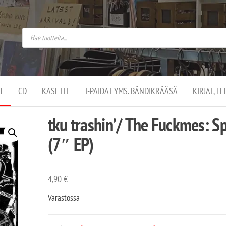
do
arket on
omusaan
t –
ut
ssa
kä
kauppa
ä
lassa
T
CD
KASETIT
T-PAIDAT YMS. BÄNDIKRÄÄSÄ
KIRJAT, L
.
tku trashin’/ The Fuckmes: Sp
(7″ EP)
4,90
€
Varastossa