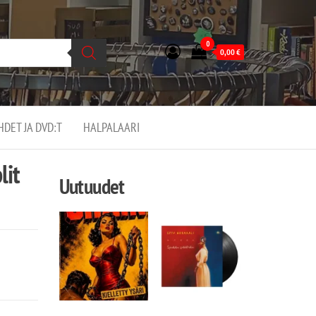
0
0,00
€
EHDET JA DVD:T
HALPALAARI
lit
Uutuudet