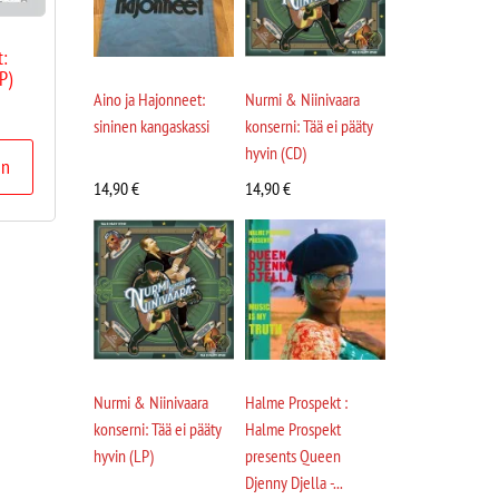
t:
P)
Aino ja Hajonneet:
Nurmi & Niinivaara
sininen kangaskassi
konserni: Tää ei pääty
hyvin (CD)
in
14,90
€
14,90
€
Nurmi & Niinivaara
Halme Prospekt :
konserni: Tää ei pääty
Halme Prospekt
hyvin (LP)
presents Queen
Djenny Djella -...