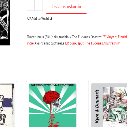
-
+
Lisää ostoskoriin
Add to Wishlist
Tuotetunnus (SKU):
tku trashin' / The Fuckmes
Osastot:
7" Vinyylit
,
Finnis
indie
Avainsanat tuotteelle
EP
,
punk
,
split
,
The Fuckmes
,
tku trashin'