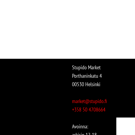
Stupido Market
Porthaninkatu 4
00530 Helsinki
market@stupido.fi
+358 50 4708664
Avoinna:
arkisin 12-18