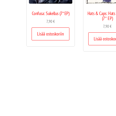
Confusa: Sukellus (7″EP)
Hats & Caps: Hats
(7″ EP)
7,90
€
7,90
€
Lisää ostoskoriin
Lisää ostosko