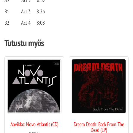
A2
Act 2
6:32
B1
Act 3
8:26
B2
Act 4
8:08
Tutustu myös
Aavikko: Novo Atlantis (CD)
Dream Death: Back From The
Dead (LP)