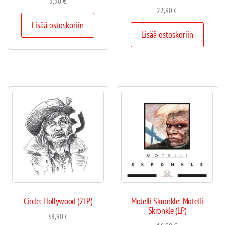
9,90
€
22,90
€
Lisää ostoskoriin
Lisää ostoskoriin
Circle: Hollywood (2LP)
Motelli Skronkle: Motelli
Skronkle (LP)
38,90
€