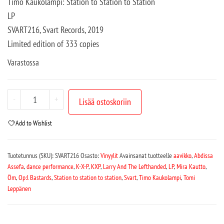
Timo Kaukolampi: Station to Station to Station
LP
SVART216, Svart Records, 2019
Limited edition of 333 copies
Varastossa
-
+
Lisää ostoskoriin
Add to Wishlist
Tuotetunnus (SKU):
SVART216
Osasto:
Vinyylit
Avainsanat tuotteelle
aavikko
,
Abdissa
Assefa
,
dance performance
,
K-X-P
,
KXP
,
Larry And The Lefthanded
,
LP
,
Mira Kautto
,
Öm
,
Op:l Bastards
,
Station to station to station
,
Svart
,
Timo Kaukolampi
,
Tomi
Leppänen