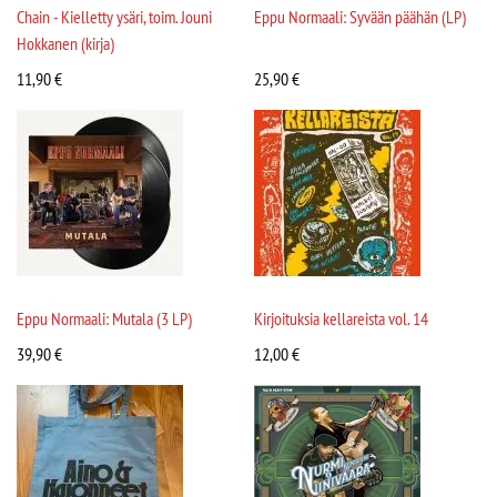
Chain - Kielletty ysäri, toim. Jouni
Eppu Normaali: Syvään päähän (LP)
Hokkanen (kirja)
11,90
€
25,90
€
Eppu Normaali: Mutala (3 LP)
Kirjoituksia kellareista vol. 14
39,90
€
12,00
€