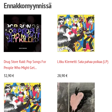
Ennakkomyynnissä
Drug Store Raid: Pop Songs For
Litku Klemetti: Sata pahaa poikaa (LP)
People Who Might Get...
32,90
€
28,90
€