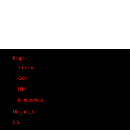
Kauppa
Ostoskori
Kassa
Tilini
Toimitusehdot
Ota yhteyttä
Info