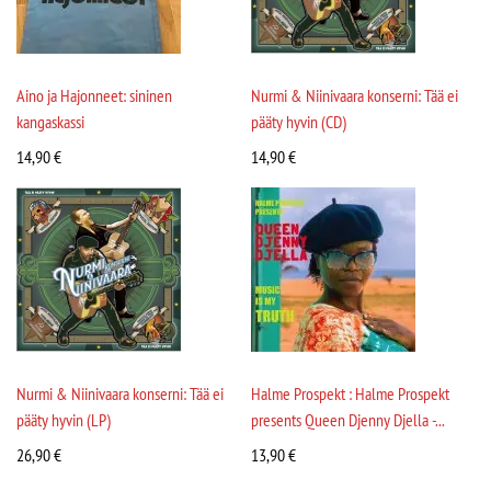
Aino ja Hajonneet: sininen
Nurmi & Niinivaara konserni: Tää ei
kangaskassi
pääty hyvin (CD)
14,90
€
14,90
€
Nurmi & Niinivaara konserni: Tää ei
Halme Prospekt : Halme Prospekt
pääty hyvin (LP)
presents Queen Djenny Djella -...
26,90
€
13,90
€