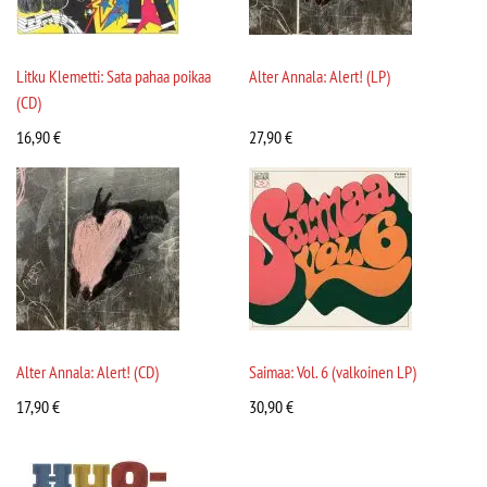
Litku Klemetti: Sata pahaa poikaa
Alter Annala: Alert! (LP)
(CD)
16,90
€
27,90
€
Alter Annala: Alert! (CD)
Saimaa: Vol. 6 (valkoinen LP)
17,90
€
30,90
€