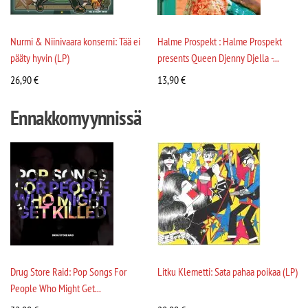
Nurmi & Niinivaara konserni: Tää ei
Halme Prospekt : Halme Prospekt
pääty hyvin (LP)
presents Queen Djenny Djella -...
26,90
€
13,90
€
Ennakkomyynnissä
Drug Store Raid: Pop Songs For
Litku Klemetti: Sata pahaa poikaa (LP)
People Who Might Get...