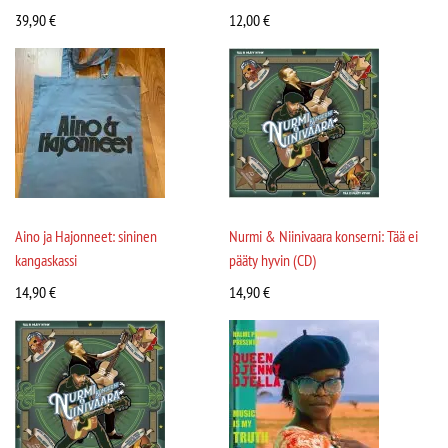
39,90
€
12,00
€
Aino ja Hajonneet: sininen
Nurmi & Niinivaara konserni: Tää ei
kangaskassi
pääty hyvin (CD)
14,90
€
14,90
€