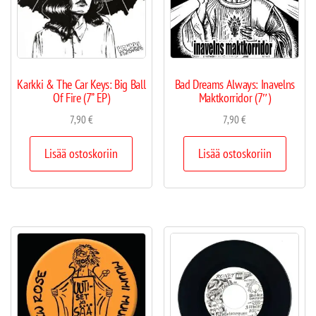
Karkki & The Car Keys: Big Ball
Bad Dreams Always: Inavelns
Of Fire (7” EP)
Maktkorridor (7″)
7,90
€
7,90
€
Lisää ostoskoriin
Lisää ostoskoriin