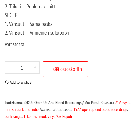
2. Tiikeri – Punk rock -hitti
SIDE B
1. Vänsuut – Sama paska
2. Vänsuut – Viimeinen sukupolvi
Varastossa
-
+
Lisää ostoskoriin
Add to Wishlist
Tuotetunnus (SKU):
Open Up And Bleed Recordings / Vox Populi
Osastot:
7" Vinyylit
,
Finnish punk and indie
Avainsanat tuotteelle
1977
,
open up end bleed recordings
,
punk
,
single
,
tiikeri
,
vänsuut
,
vinyl
,
Vox Populi