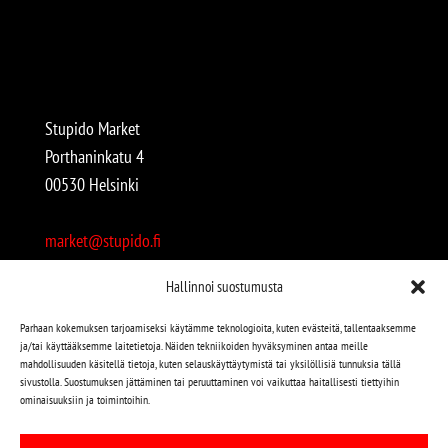
Stupido Market
Porthaninkatu 4
00530 Helsinki
market@stupido.fi
+358 50 4708664
Hallinnoi suostumusta
Avoinna:
Parhaan kokemuksen tarjoamiseksi käytämme teknologioita, kuten evästeitä, tallentaaksemme
ja/tai käyttääksemme laitetietoja. Näiden tekniikoiden hyväksyminen antaa meille
arkisin 12-18
mahdollisuuden käsitellä tietoja, kuten selauskäyttäytymistä tai yksilöllisiä tunnuksia tällä
lauantaisin 12-17
sivustolla. Suostumuksen jättäminen tai peruuttaminen voi vaikuttaa haitallisesti tiettyihin
ominaisuuksiin ja toimintoihin.
Stupido löytyy myös kivijalasta!