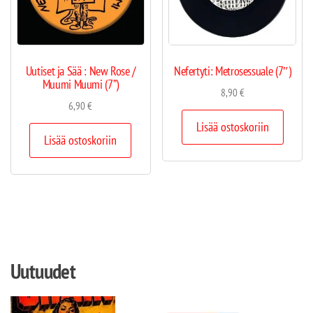
Uutiset ja Sää : New Rose /
Nefertyti: Metrosessuale (7″)
Muumi Muumi (7”)
8,90
€
6,90
€
Lisää ostoskoriin
Lisää ostoskoriin
Uutuudet