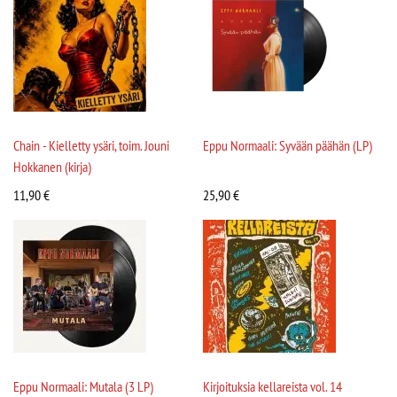
Chain - Kielletty ysäri, toim. Jouni
Eppu Normaali: Syvään päähän (LP)
Hokkanen (kirja)
11,90
€
25,90
€
Eppu Normaali: Mutala (3 LP)
Kirjoituksia kellareista vol. 14