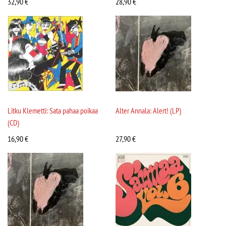
32,90
€
28,90
€
Litku Klemetti: Sata pahaa poikaa
Alter Annala: Alert! (LP)
(CD)
16,90
€
27,90
€