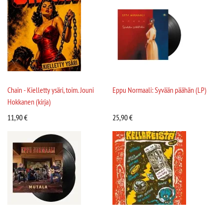
Chain - Kielletty ysäri, toim. Jouni
Eppu Normaali: Syvään päähän (LP)
Hokkanen (kirja)
11,90
€
25,90
€