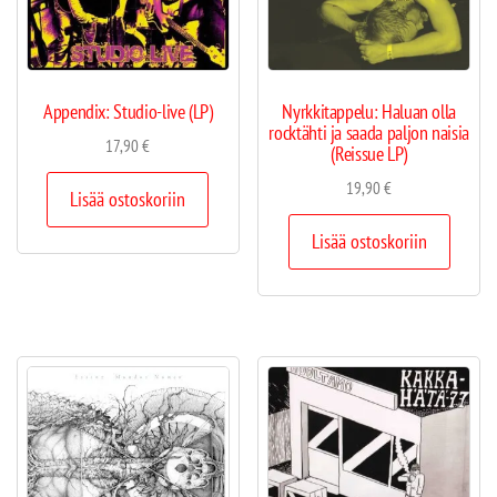
Appendix: Studio-live (LP)
Nyrkkitappelu: Haluan olla
rocktähti ja saada paljon naisia
17,90
€
(Reissue LP)
19,90
€
Lisää ostoskoriin
Lisää ostoskoriin