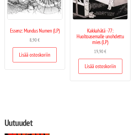
Essenz: Mundus Numen (LP)
Kakkahätä -77:
Huoltoasemalle unohdettu
8,90
€
mies (LP)
19,90
€
Lisää ostoskoriin
Lisää ostoskoriin
Uutuudet