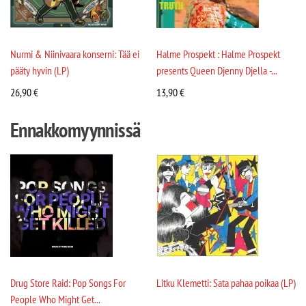
Nurmi & Niinivaara konserni: Tää ei
Halme Prospekt : Halme Prospekt
pääty hyvin (LP)
presents Queen Djenny Djella -...
26,90
€
13,90
€
Ennakkomyynnissä
Drug Store Raid: Pop Songs For
Litku Klemetti: Sata pahaa poikaa (LP)
People Who Might Get...