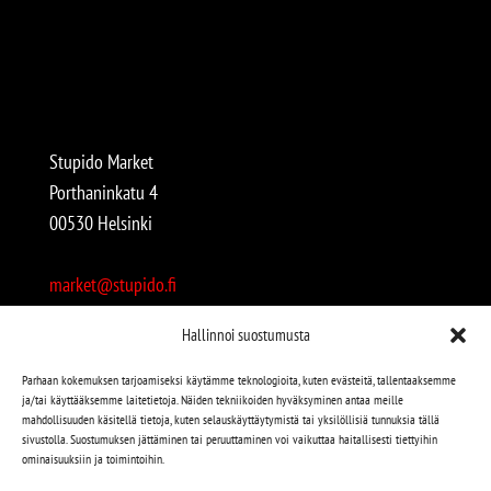
Stupido Market
Porthaninkatu 4
00530 Helsinki
market@stupido.fi
+358 50 4708664
Hallinnoi suostumusta
Avoinna:
Parhaan kokemuksen tarjoamiseksi käytämme teknologioita, kuten evästeitä, tallentaaksemme
ja/tai käyttääksemme laitetietoja. Näiden tekniikoiden hyväksyminen antaa meille
arkisin 12-18
mahdollisuuden käsitellä tietoja, kuten selauskäyttäytymistä tai yksilöllisiä tunnuksia tällä
lauantaisin 12-17
sivustolla. Suostumuksen jättäminen tai peruuttaminen voi vaikuttaa haitallisesti tiettyihin
ominaisuuksiin ja toimintoihin.
Stupido löytyy myös kivijalasta!