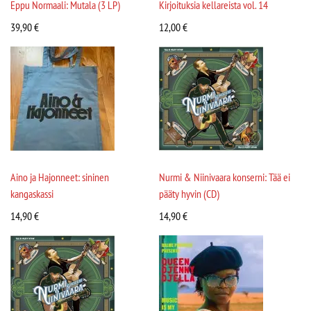
Eppu Normaali: Mutala (3 LP)
Kirjoituksia kellareista vol. 14
39,90
€
12,00
€
Aino ja Hajonneet: sininen
Nurmi & Niinivaara konserni: Tää ei
kangaskassi
pääty hyvin (CD)
14,90
€
14,90
€