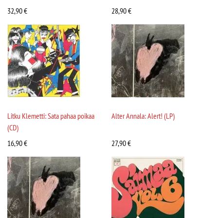
32,90
€
28,90
€
Litku Klemetti: Sata pahaa poikaa
Alter Annala: Alert! (LP)
(CD)
16,90
€
27,90
€