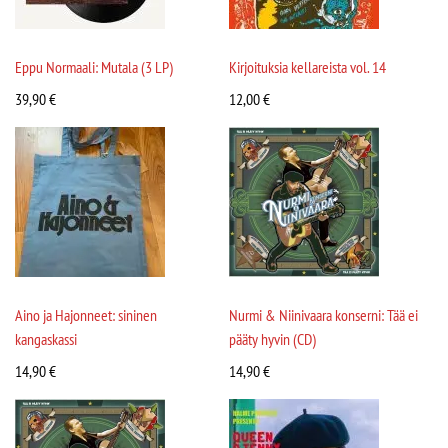
Eppu Normaali: Mutala (3 LP)
Kirjoituksia kellareista vol. 14
39,90
€
12,00
€
Aino ja Hajonneet: sininen
Nurmi & Niinivaara konserni: Tää ei
kangaskassi
pääty hyvin (CD)
14,90
€
14,90
€