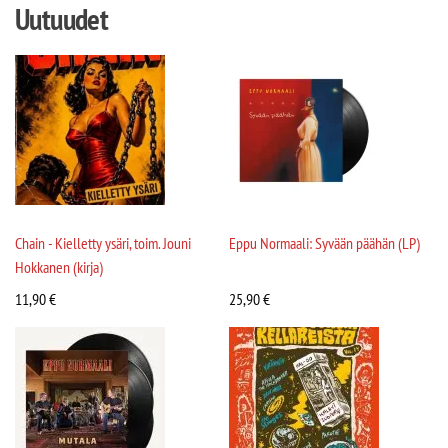
Uutuudet
Chain - Kielletty ysäri, toim. Jouni
Eppu Normaali: Syvään päähän (LP)
Hokkanen (kirja)
11,90
€
25,90
€