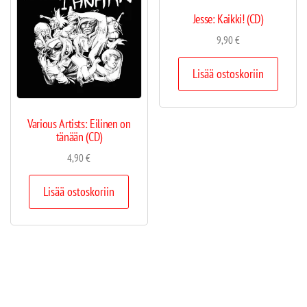
Jesse: Kaikki! (CD)
9,90
€
Lisää ostoskoriin
Various Artists: Eilinen on
tänään (CD)
4,90
€
Lisää ostoskoriin