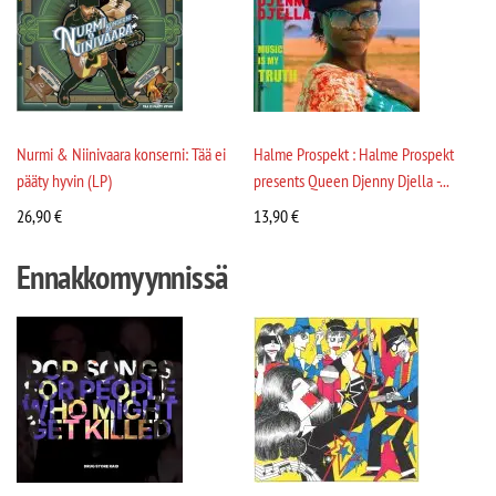
Nurmi & Niinivaara konserni: Tää ei
Halme Prospekt : Halme Prospekt
pääty hyvin (LP)
presents Queen Djenny Djella -...
26,90
€
13,90
€
Ennakkomyynnissä