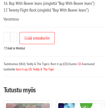
16. Bop With Beaver Jeans (singleltä ”Bop With Beaver Jeans”)
17. Twenty Flight Rock (singleltä ”Bop With Beaver Jeans”)
Varastossa
-
+
Lisää ostoskoriin
Add to Wishlist
Tuotetunnus (SKU):
Teddy & The Tigers: Burn it up (CD)
Osasto:
CD
Avainsanat
tuotteelle
burn it up
,
CD
,
Teddy & The Tiger
Tutustu myös