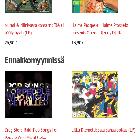
Nurmi & Niinivaara konserni: Tää ei
Halme Prospekt : Halme Prospekt
pääty hyvin (LP)
presents Queen Djenny Djella -...
26,90
€
13,90
€
Ennakkomyynnissä
Drug Store Raid: Pop Songs For
Litku Klemetti: Sata pahaa poikaa (LP)
People Who Might Get...