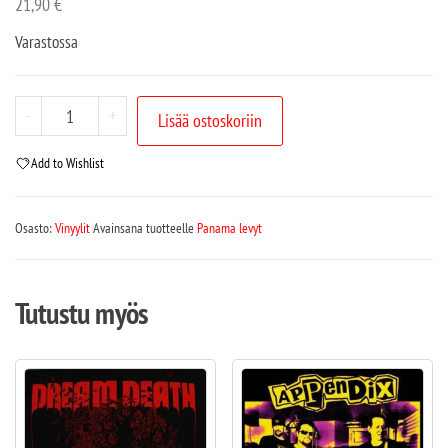
21,90
€
Varastossa
-
+
Lisää ostoskoriin
Add to Wishlist
Osasto:
Vinyylit
Avainsana tuotteelle
Panama levyt
Tutustu myös