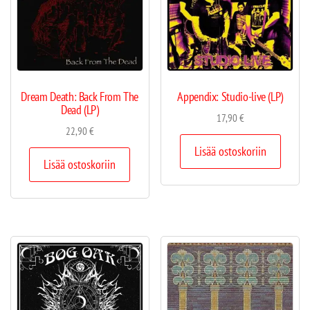
Dream Death: Back From The
Appendix: Studio-live (LP)
Dead (LP)
17,90
€
22,90
€
Lisää ostoskoriin
Lisää ostoskoriin