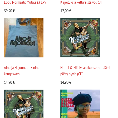
Eppu Normaali: Mutala (3 LP)
Kirjoituksia kellareista vol. 14
39,90
€
12,00
€
Aino ja Hajonneet: sininen
Nurmi & Niinivaara konserni: Tää ei
kangaskassi
pääty hyvin (CD)
14,90
€
14,90
€