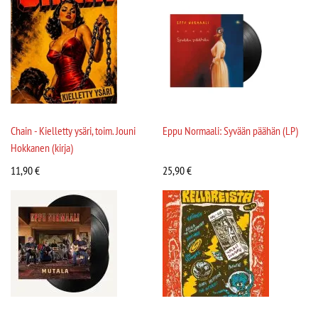
Chain - Kielletty ysäri, toim. Jouni
Eppu Normaali: Syvään päähän (LP)
Hokkanen (kirja)
11,90
€
25,90
€