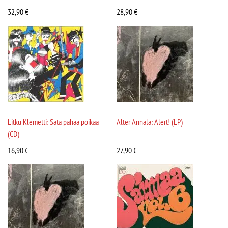
32,90
€
28,90
€
Litku Klemetti: Sata pahaa poikaa
Alter Annala: Alert! (LP)
(CD)
16,90
€
27,90
€