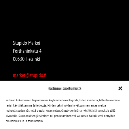
Stupido Market
Porthaninkatu 4
00530 Helsinki
market@stupido.fi
+358 50 4708664
Hallinnoi suostumusta
Avoinna:
Parhaan kokemuksen tarjoamiseksi käytämme teknologioita, kuten evästeitä, tallentaaksemme
ja/tai käyttääksemme laitetietoja. Näiden tekniikoiden hyväksyminen antaa meille
arkisin 12-18
mahdollisuuden käsitellä tietoja, kuten selauskäyttäytymistä tai yksilöllisiä tunnuksia tällä
lauantaisin 12-17
sivustolla. Suostumuksen jättäminen tai peruuttaminen voi vaikuttaa haitallisesti tiettyihin
ominaisuuksiin ja toimintoihin.