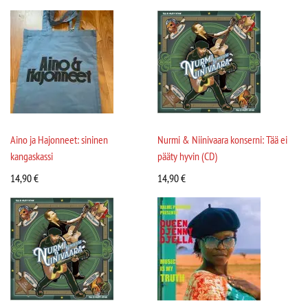
Aino ja Hajonneet: sininen
Nurmi & Niinivaara konserni: Tää ei
kangaskassi
pääty hyvin (CD)
14,90
€
14,90
€