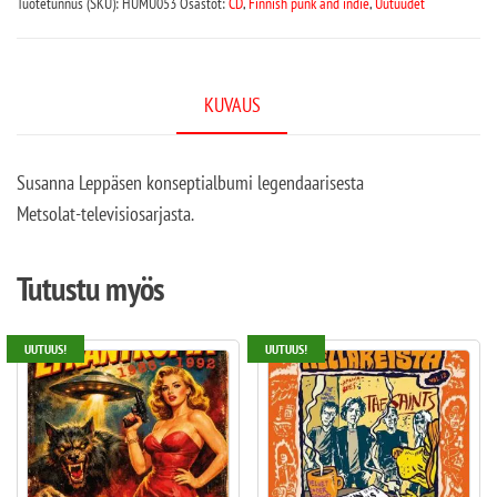
Tuotetunnus (SKU):
HUMU053
Osastot:
CD
,
Finnish punk and indie
,
Uutuudet
KUVAUS
Susanna Leppäsen konseptialbumi legendaarisesta
Metsolat-televisiosarjasta.
Tutustu myös
UUTUUS!
UUTUUS!