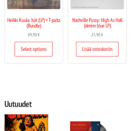
Heikki Kuula: Isät (LP) + T-paita
Nashville Pussy: High As Hell
(Bundle)
(denim blue LP)
49,90
€
25,90
€
Select options
Lisää ostoskoriin
Uutuudet