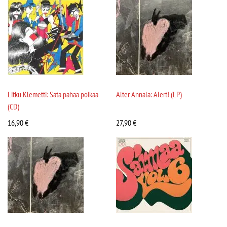
Litku Klemetti: Sata pahaa poikaa
Alter Annala: Alert! (LP)
(CD)
16,90
€
27,90
€