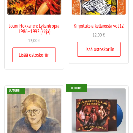
Jouni Hokkanen: Lykantropia
Kirjoituksia kellareista vol.12
1986–1992 (kirja)
12,00
€
12,00
€
Lisää ostoskoriin
Lisää ostoskoriin
UUTUUS!
UUTUUS!