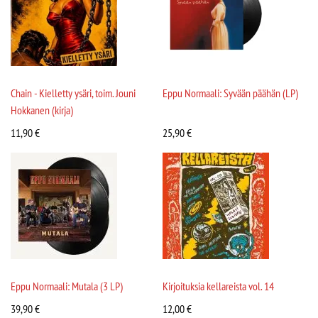
Chain - Kielletty ysäri, toim. Jouni
Eppu Normaali: Syvään päähän (LP)
Hokkanen (kirja)
11,90
€
25,90
€
Eppu Normaali: Mutala (3 LP)
Kirjoituksia kellareista vol. 14
39,90
€
12,00
€