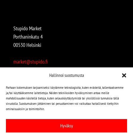
Stupido Market
Porthaninkatu 4
00530 Helsinki
market@stupido.fi
+358 50 4708664
Hallinnoi suostumusta
Avoinna:
Parhaan kokemuksen tarjoamiseksi käytämme teknologioita, kuten evästeitä, tallentaaksemme
ja/tai käyttääksemme laitetietoja. Näiden tekniikoiden hyväksyminen antaa meille
arkisin 12-18
mahdollisuuden käsitellä tietoja, kuten selauskäyttäytymistä tai yksilöllisiä tunnuksia tällä
lauantaisin 12-17
sivustolla. Suostumuksen jättäminen tai peruuttaminen voi vaikuttaa haitallisesti tiettyihin
ominaisuuksiin ja toimintoihin.
Stupido löytyy myös kivijalasta!
Hyväksy
Stupido Marketista löydät niin uudet kuin käytetytkin