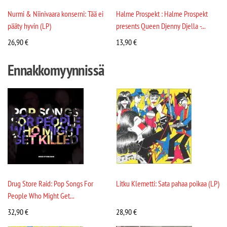
Nurmi & Niinivaara konserni: Tää ei
Halme Prospekt : Halme Prospekt
pääty hyvin (LP)
presents Queen Djenny Djella -...
26,90
€
13,90
€
Ennakkomyynnissä
Drug Store Raid: Pop Songs For
Litku Klemetti: Sata pahaa poikaa (LP)
People Who Might Get...
32,90
€
28,90
€