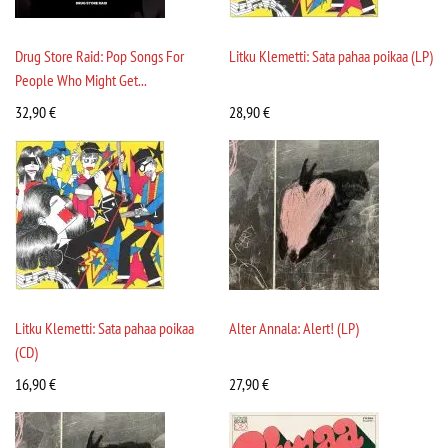
Drug Store Raid: Pop Songs For
Litku Klemetti: Sata pahaa poikaa (LP)
People Who Might Get...
32,90
€
28,90
€
Litku Klemetti: Sata pahaa poikaa
Alter Annala: Alert! (LP)
(CD)
16,90
€
27,90
€