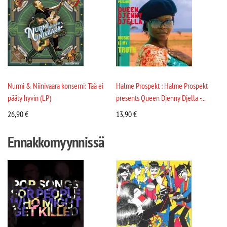
Nurmi & Niinivaara konserni: Tää ei
Halme Prospekt : Halme Prospekt
pääty hyvin (LP)
presents Queen Djenny Djella -...
26,90
€
13,90
€
Ennakkomyynnissä