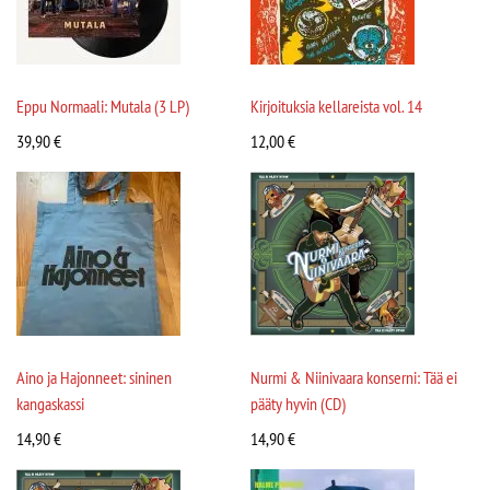
Eppu Normaali: Mutala (3 LP)
Kirjoituksia kellareista vol. 14
39,90
€
12,00
€
Aino ja Hajonneet: sininen
Nurmi & Niinivaara konserni: Tää ei
kangaskassi
pääty hyvin (CD)
14,90
€
14,90
€