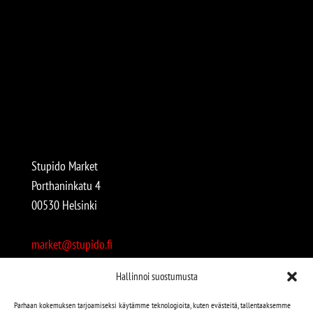
Stupido Market
Porthaninkatu 4
00530 Helsinki
market@stupido.fi
+358 50 4708664
Hallinnoi suostumusta
Avoinna:
Parhaan kokemuksen tarjoamiseksi käytämme teknologioita, kuten evästeitä, tallentaaksemme