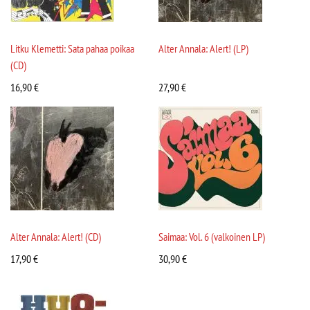
Litku Klemetti: Sata pahaa poikaa
Alter Annala: Alert! (LP)
(CD)
16,90
€
27,90
€
Alter Annala: Alert! (CD)
Saimaa: Vol. 6 (valkoinen LP)
17,90
€
30,90
€