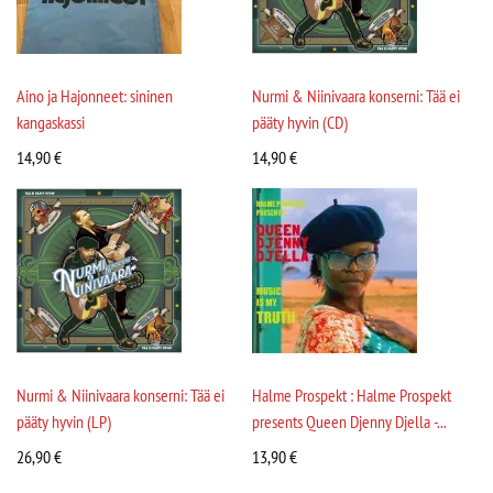
Aino ja Hajonneet: sininen
Nurmi & Niinivaara konserni: Tää ei
kangaskassi
pääty hyvin (CD)
14,90
€
14,90
€
Nurmi & Niinivaara konserni: Tää ei
Halme Prospekt : Halme Prospekt
pääty hyvin (LP)
presents Queen Djenny Djella -...
26,90
€
13,90
€