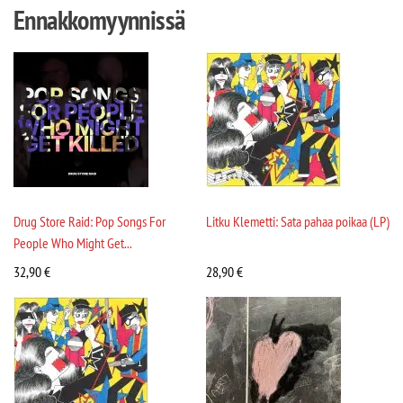
Ennakkomyynnissä
Drug Store Raid: Pop Songs For
Litku Klemetti: Sata pahaa poikaa (LP)
People Who Might Get...
32,90
€
28,90
€