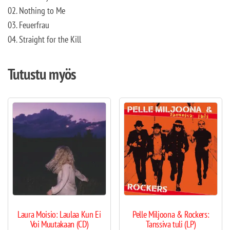
02. Nothing to Me
03. Feuerfrau
04. Straight for the Kill
Tutustu myös
Laura Moisio: Laulaa Kun Ei
Pelle Miljoona & Rockers:
Voi Muutakaan (CD)
Tanssiva tuli (LP)