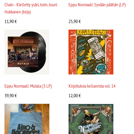
Chain - Kielletty ysäri, toim. Jouni
Eppu Normaali: Syvään päähän (LP)
Hokkanen (kirja)
11,90
€
25,90
€
Eppu Normaali: Mutala (3 LP)
Kirjoituksia kellareista vol. 14
39,90
€
12,00
€