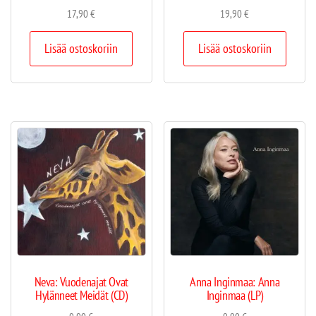
17,90
€
19,90
€
Lisää ostoskoriin
Lisää ostoskoriin
Neva: Vuodenajat Ovat
Anna Inginmaa: Anna
Hylänneet Meidät (CD)
Inginmaa (LP)