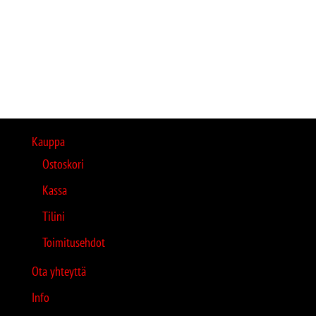
Kauppa
Ostoskori
Kassa
Tilini
Toimitusehdot
Ota yhteyttä
Info